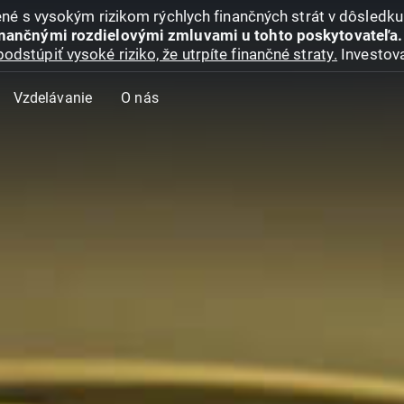
jené s vysokým rizikom rýchlych finančných strát v dôsledk
inančnými rozdielovými zmluvami u tohto poskytovateľa.
podstúpiť vysoké riziko, že utrpíte finančné straty.
Investova
Vzdelávanie
O nás