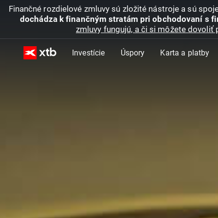
Finančné rozdielové zmluvy sú zložité nástroje a sú spo
dochádza k finančným stratám pri obchodovaní s f
zmluvy fungujú, a či si môžete dovoliť 
Investície
Úspory
Karta a platby