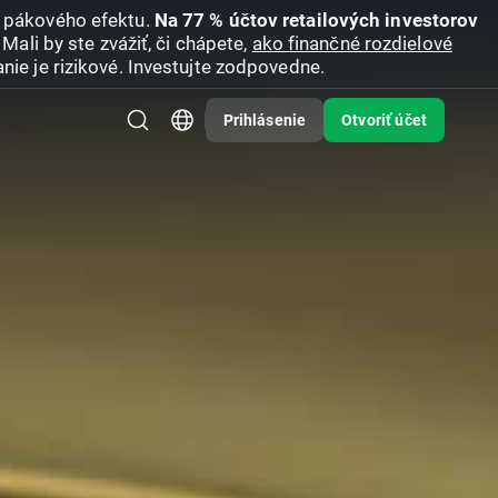
u pákového efektu.
Na 77 % účtov retailových investorov
Mali by ste zvážiť, či chápete,
ako finančné rozdielové
nie je rizikové. Investujte zodpovedne.
Prihlásenie
Otvoriť účet