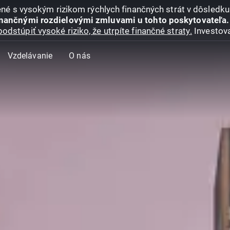
jené s vysokým rizikom rýchlych finančných strát v dôsledk
inančnými rozdielovými zmluvami u tohto poskytovateľa.
podstúpiť vysoké riziko, že utrpíte finančné straty.
Investova
Vzdelávanie
O nás