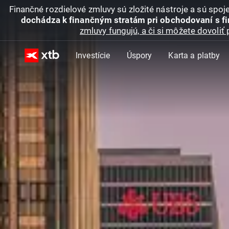
Finančné rozdielové zmluvy sú zložité nástroje a sú spo
dochádza k finančným stratám pri obchodovaní s f
zmluvy fungujú, a či si môžete dovoliť 
Investície
Úspory
Karta a platby