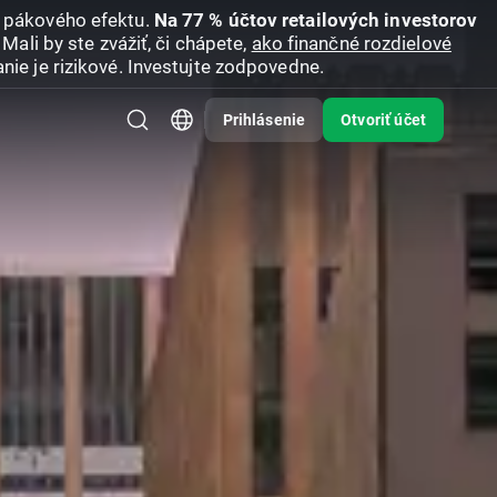
u pákového efektu.
Na 77 % účtov retailových investorov
Mali by ste zvážiť, či chápete,
ako finančné rozdielové
nie je rizikové. Investujte zodpovedne.
Prihlásenie
Otvoriť účet