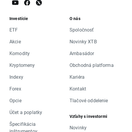
Investície
O nás
ETF
Spoločnosť
Akcie
Novinky XTB
Komodity
Ambasádor
Kryptomeny
Obchodná platforma
Indexy
Kariéra
Forex
Kontakt
Opcie
Tlačové oddelenie
Účet a poplatky
Vzťahy s investormi
Špecifikácia
Novinky
inštrumentov