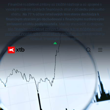
Finančné rozdielové zmluvy sú zložité nástroje a sú spojené s
vysokým rizikom rýchlych finančných strát v dôsledku pákového
efektu.
Na 77 % účtov retailových investorov dochádza k
finančným stratám pri obchodovaní s finančnými rozdielovými
zmluvami u tohto poskytovateľa.
Mali by ste zvážiť, či chápete,
ako finančné rozdielové zmluvy fungujú, a či si môžete dovoliť
podstúpiť vysoké riziko, že utrpíte finančné straty.
Investovanie je
rizikové. Investujte zodpovedne.