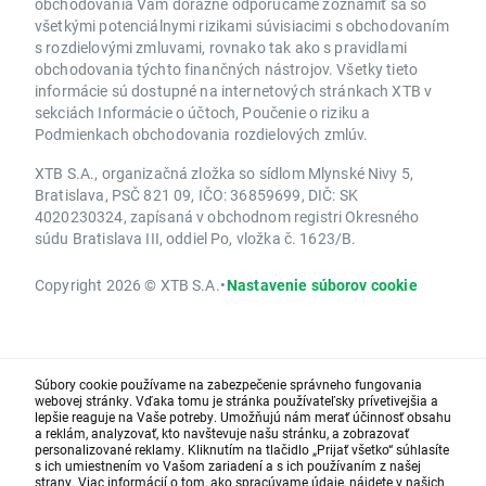
obchodovania Vám dôrazne odporúčame zoznámiť sa so
všetkými potenciálnymi rizikami súvisiacimi s obchodovaním
s rozdielovými zmluvami, rovnako tak ako s pravidlami
obchodovania týchto finančných nástrojov. Všetky tieto
informácie sú dostupné na internetových stránkach XTB v
sekciách Informácie o účtoch, Poučenie o riziku a
Podmienkach obchodovania rozdielových zmlúv.
XTB S.A., organizačná zložka so sídlom Mlynské Nivy 5,
Bratislava, PSČ 821 09, IČO: 36859699, DIČ: SK
4020230324, zapísaná v obchodnom registri Okresného
súdu Bratislava III, oddiel Po, vložka č. 1623/B.
Copyright 2026 © XTB S.A.
•
Nastavenie súborov cookie
Súbory cookie používame na zabezpečenie správneho fungovania
webovej stránky. Vďaka tomu je stránka používateľsky prívetivejšia a
lepšie reaguje na Vaše potreby. Umožňujú nám merať účinnosť obsahu
a reklám, analyzovať, kto navštevuje našu stránku, a zobrazovať
personalizované reklamy. Kliknutím na tlačidlo „Prijať všetko“ súhlasíte
s ich umiestnením vo Vašom zariadení a s ich používaním z našej
strany. Viac informácií o tom, ako spracúvame údaje, nájdete v našich