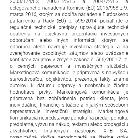
2003/124/ES, 2003/125/ES a 2004/72/ES a
delegovaného nariadenia Komisie (EÚ) 2016/958 z 9.
marca 2016, ktorým sa dopĺňa nariadenie Európskeho
parlamentu a Rady (EÚ) č. 596/2014, pokiaľ ide o
regulačné technické predpisy upravujúce technické
opatrenia na objektívnu prezentáciu investičných
odporúčaní alebo iných informácií, ktorými sa
odporúča alebo navrhuje investičná stratégia, a na
zverejňovanie osobitných záujmov alebo uvádzanie
konfliktov záujmov v zmysle zákona č. 566/2001 Z. z.
o cenných papieroch a investičných službách.
Marketingová komunikácia je pripravená s najvyššou
starostlivosťou, objektivitou, prezentuje fakty známe
autorovi k dátumu prípravy a neobsahuje žiadne
hodnotiace prvky. Marketingová komunikácia je
pripravená bez zohľadnenia potrieb klienta, jeho
individuálnej finančnej situácie a nijakým spôsobom
nepredstavuje investičnú stratégiu. Marketingová
komunikácia nepredstavuje ponuku na predaj, ponuku,
predplatné, výzvu na nákup, reklamu alebo propagáciu
akýchkoľvek finančných nástrojov. XTB S.A.
organizačná zložka nezodpovedá za žiadne kroky