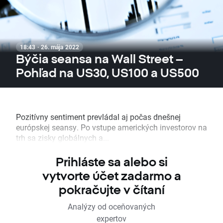
18:43 · 26. mája 2022
Býčia seansa na Wall Street –
Pohľad na US30, US100 a US500
Pozitívny sentiment prevládal aj počas dnešnej
európskej seansy. Po vstupe amerických investorov na
trh sa zisky globálnych a...
Prihláste sa alebo si
vytvorte účet zadarmo a
pokračujte v čítaní
Analýzy od oceňovaných
expertov