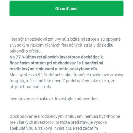
Otvoriť účet
Finančné rozdielové zmluvy sú zložité nástroje a sú spojené
s vysokým rizikom rýchlych finančných strát v dôsledku
pákového efektu.
Na 77 % účtov retailových investorov dochádza k
finančným stratám pri obchodovaní s finančnými
rozdielovými zmluvami u tohto poskytovateľa.
Mali by ste zvážiť, či chápete, ako finančné rozdielové zmluvy
fungujú, a či si môžete dovoliť podstúpiť vysoké riziko, že
utrpíte finančné straty.
Investovanie je rizikové. Investujte zodpovedne.
Obchodovanie s rozdielovými zmluvami nemusí byť vhodné
pre všetkých investorov, pretože predstavuje vysoko
špekulatívnu a rizikovú investíciu. Pred začatím