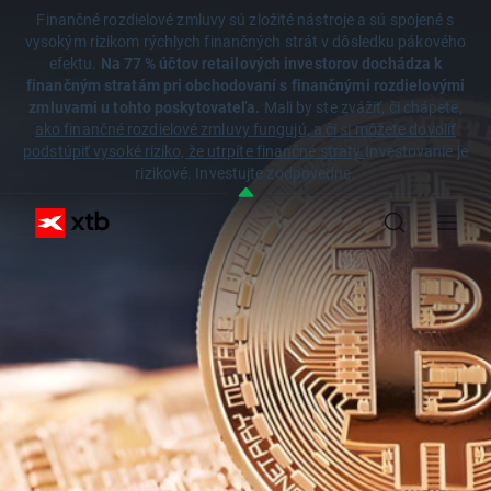
Finančné rozdielové zmluvy sú zložité nástroje a sú spojené s
vysokým rizikom rýchlych finančných strát v dôsledku pákového
efektu.
Na 77 % účtov retailových investorov dochádza k
finančným stratám pri obchodovaní s finančnými rozdielovými
zmluvami u tohto poskytovateľa.
Mali by ste zvážiť, či chápete,
ako finančné rozdielové zmluvy fungujú, a či si môžete dovoliť
podstúpiť vysoké riziko, že utrpíte finančné straty.
Investovanie je
rizikové. Investujte zodpovedne.