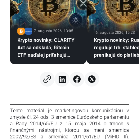
7. augusta 2026, 13:05
6. augusta 2026, 15:23
Krypto novinky: CLARITY
Krypto novinky: Ru
Act sa odkladá, Bitcoin
reguluje trh, stable
ETF naďalej priťahujú
prenikajú do platieb
kapitál a Stripe posilňuje
pozíciu v Európe
Tento materiál je marketingovou komunikáciou v
zmysle čl. 24 ods. 3 smernice Európskeho parlamentu
a Rady 2014/65/EÚ z 15. mája 2014 o trhoch s
finančnými nástrojmi, ktorou sa mení smernica
2002/92/ES a smernica 2011/61/EÚ (MiFID II).