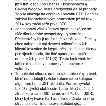
již o třetí osobu po Charlesi Hoskinsonovi a
Gavinu Woodovi, která předpovídá dalšé propady.
To vše ukazuje na cyklickou povahu BTC. Fond se
zabývá blockchainovým průmyslem již od roku
2014, kdy začal těžit první BTC.
Johnsonová však zůstává optimistická, co se
týče dlouhodobé perspektivy kryptoměn.
Předchozí cykly ji totiž naučily trpělivosti. Fidelity
chce nabídnout asi dvaceti milionům svých
klientů investice do kryptoměn, jedná se o klienty
penzijních fondů, tito lidé spadají do systému
amerických penzí 401 (K). Tento krok však čelí
kritice ministerstva práce kvůli obavám z
volatility.
Turbulentní situace na trhu se stablecoiny a těmi,
které napodobují fyzické kotace se po kolapsu
algoritmu Luna UST uklidnila. Paniku vyvolal
taktéž největší stablecoin Tether, který dočasně
ztratil korelaci s USD na úrovni 5 %. Coin USDC,
který byl vytvořen FinTech firmou Circle na vlně
strachu získal. Internetový platební gigant