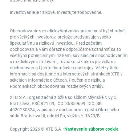
Investovanie je rizikové. Investujte zodpovedne.
Obchodovanie s rozdielovými zmluvami nemusí byť vhodné
pre všetkých investorov, pretože predstavuje vysoko
špekulatívnu a rizikovú investíciu. Pred začatím
obchodovania Vám dôrazne odporúčame zoznámiť sa so
všetkými potenciálnymi rizikami súvisiacimi s obchodovaním
s rozdielovými zmluvami, rovnako tak ako s pravidlami
obchodovania týchto finančných nástrojov. Všetky tieto
informácie sú dostupné na internetových stránkach XTB v
sekciách Informácie o účtoch, Poučenie o riziku a
Podmienkach obchodovania rozdielových zmlúv.
XTB S.A., organizačná zložka so sídlom Mlynské Nivy 5,
Bratislava, PSČ 821 09, IČO: 36859699, DIČ: SK
4020230324, zapísaná v obchodnom registri Okresného
súdu Bratislava III, oddiel Po, vložka č. 1623/B.
Copyright 2026 © XTB S.A.
•
Nastavenie súborov cookie