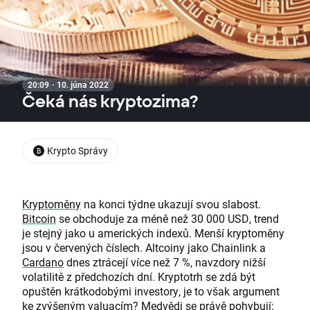
20:09 · 10. júna 2022
Čeká nás kryptozima?
Krypto Správy
Kryptoměny
na konci týdne ukazují svou slabost.
Bitcoin
se obchoduje za méně než 30 000 USD, trend
je stejný jako u amerických indexů. Menší kryptoměny
jsou v červených číslech. Altcoiny jako Chainlink a
Cardano
dnes ztrácejí více než 7 %, navzdory nižší
volatilitě z předchozích dní. Kryptotrh se zdá být
opuštěn krátkodobými investory, je to však argument
ke zvýšeným valuacím? Medvědi se právě pohybují: