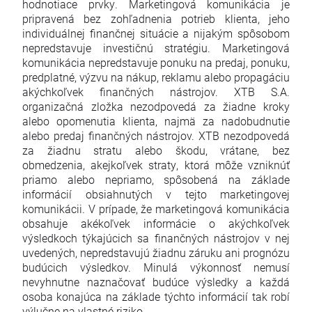
hodnotiace prvky. Marketingová komunikácia je
pripravená bez zohľadnenia potrieb klienta, jeho
individuálnej finančnej situácie a nijakým spôsobom
nepredstavuje investičnú stratégiu. Marketingová
komunikácia nepredstavuje ponuku na predaj, ponuku,
predplatné, výzvu na nákup, reklamu alebo propagáciu
akýchkoľvek finančných nástrojov. XTB S.A.
organizačná zložka nezodpovedá za žiadne kroky
alebo opomenutia klienta, najmä za nadobudnutie
alebo predaj finančných nástrojov. XTB nezodpovedá
za žiadnu stratu alebo škodu, vrátane, bez
obmedzenia, akejkoľvek straty, ktorá môže vzniknúť
priamo alebo nepriamo, spôsobená na základe
informácií obsiahnutých v tejto marketingovej
komunikácii. V prípade, že marketingová komunikácia
obsahuje akékoľvek informácie o akýchkoľvek
výsledkoch týkajúcich sa finančných nástrojov v nej
uvedených, nepredstavujú žiadnu záruku ani prognózu
budúcich výsledkov. Minulá výkonnosť nemusí
nevyhnutne naznačovať budúce výsledky a každá
osoba konajúca na základe týchto informácií tak robí
výlučne na vlastné riziko.