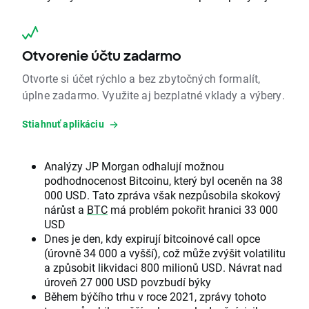
Otvorenie účtu zadarmo
Otvorte si účet rýchlo a bez zbytočných formalít,
úplne zadarmo. Využite aj bezplatné vklady a výbery.
Stiahnuť aplikáciu
Analýzy JP Morgan odhalují možnou
podhodnocenost Bitcoinu, který byl oceněn na 38
000 USD. Tato zpráva však nezpůsobila skokový
nárůst a
BTC
má problém pokořit hranici 33 000
USD
Dnes je den, kdy expirují bitcoinové call opce
(úrovně 34 000 a vyšší), což může zvýšit volatilitu
a způsobit likvidaci 800 milionů USD. Návrat nad
úroveň 27 000 USD povzbudí býky
Během býčího trhu v roce 2021, zprávy tohoto