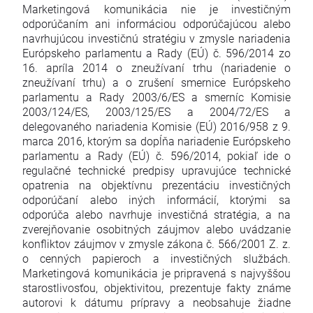
Marketingová komunikácia nie je investičným
odporúčaním ani informáciou odporúčajúcou alebo
navrhujúcou investičnú stratégiu v zmysle nariadenia
Európskeho parlamentu a Rady (EÚ) č. 596/2014 zo
16. apríla 2014 o zneužívaní trhu (nariadenie o
zneužívaní trhu) a o zrušení smernice Európskeho
parlamentu a Rady 2003/6/ES a smerníc Komisie
2003/124/ES, 2003/125/ES a 2004/72/ES a
delegovaného nariadenia Komisie (EÚ) 2016/958 z 9.
marca 2016, ktorým sa dopĺňa nariadenie Európskeho
parlamentu a Rady (EÚ) č. 596/2014, pokiaľ ide o
regulačné technické predpisy upravujúce technické
opatrenia na objektívnu prezentáciu investičných
odporúčaní alebo iných informácií, ktorými sa
odporúča alebo navrhuje investičná stratégia, a na
zverejňovanie osobitných záujmov alebo uvádzanie
konfliktov záujmov v zmysle zákona č. 566/2001 Z. z.
o cenných papieroch a investičných službách.
Marketingová komunikácia je pripravená s najvyššou
starostlivosťou, objektivitou, prezentuje fakty známe
autorovi k dátumu prípravy a neobsahuje žiadne