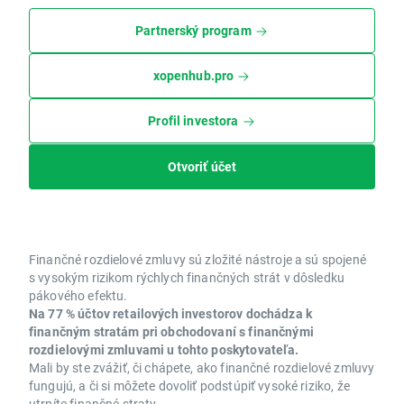
Partnerský program
xopenhub.pro
Profil investora
Otvoriť účet
Finančné rozdielové zmluvy sú zložité nástroje a sú spojené
s vysokým rizikom rýchlych finančných strát v dôsledku
pákového efektu.
Na 77 % účtov retailových investorov dochádza k
finančným stratám pri obchodovaní s finančnými
rozdielovými zmluvami u tohto poskytovateľa.
Mali by ste zvážiť, či chápete, ako finančné rozdielové zmluvy
fungujú, a či si môžete dovoliť podstúpiť vysoké riziko, že
utrpíte finančné straty.