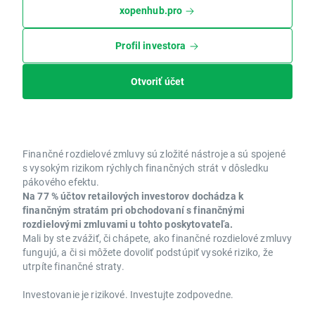
xopenhub.pro
Profil investora
Otvoriť účet
Finančné rozdielové zmluvy sú zložité nástroje a sú spojené
s vysokým rizikom rýchlych finančných strát v dôsledku
pákového efektu.
Na 77 % účtov retailových investorov dochádza k
finančným stratám pri obchodovaní s finančnými
rozdielovými zmluvami u tohto poskytovateľa.
Mali by ste zvážiť, či chápete, ako finančné rozdielové zmluvy
fungujú, a či si môžete dovoliť podstúpiť vysoké riziko, že
utrpíte finančné straty.
Investovanie je rizikové. Investujte zodpovedne.