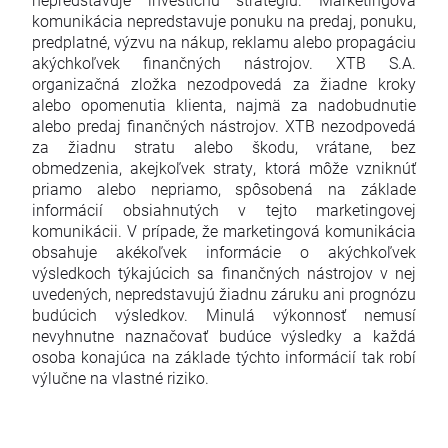
komunikácia nepredstavuje ponuku na predaj, ponuku,
predplatné, výzvu na nákup, reklamu alebo propagáciu
akýchkoľvek finančných nástrojov. XTB S.A.
organizačná zložka nezodpovedá za žiadne kroky
alebo opomenutia klienta, najmä za nadobudnutie
alebo predaj finančných nástrojov. XTB nezodpovedá
za žiadnu stratu alebo škodu, vrátane, bez
obmedzenia, akejkoľvek straty, ktorá môže vzniknúť
priamo alebo nepriamo, spôsobená na základe
informácií obsiahnutých v tejto marketingovej
komunikácii. V prípade, že marketingová komunikácia
obsahuje akékoľvek informácie o akýchkoľvek
výsledkoch týkajúcich sa finančných nástrojov v nej
uvedených, nepredstavujú žiadnu záruku ani prognózu
budúcich výsledkov. Minulá výkonnosť nemusí
nevyhnutne naznačovať budúce výsledky a každá
osoba konajúca na základe týchto informácií tak robí
výlučne na vlastné riziko.