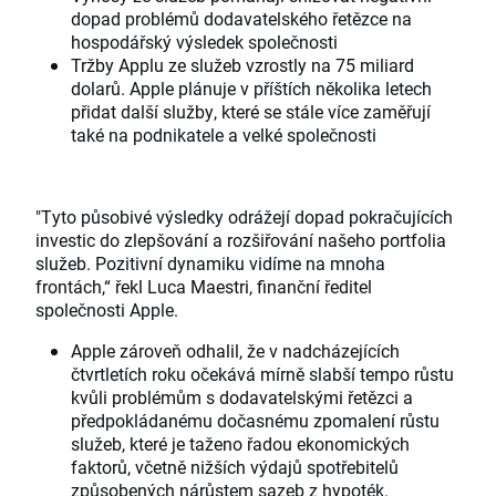
dopad problémů dodavatelského řetězce na
hospodářský výsledek společnosti
Tržby Applu ze služeb vzrostly na 75 miliard
dolarů. Apple plánuje v příštích několika letech
přidat další služby, které se stále více zaměřují
také na podnikatele a velké společnosti
"Tyto působivé výsledky odrážejí dopad pokračujících
investic do zlepšování a rozšiřování našeho portfolia
služeb. Pozitivní dynamiku vidíme na mnoha
frontách,“ řekl Luca Maestri, finanční ředitel
společnosti Apple.
Apple zároveň odhalil, že v nadcházejících
čtvrtletích roku očekává mírně slabší tempo růstu
kvůli problémům s dodavatelskými řetězci a
předpokládanému dočasnému zpomalení růstu
služeb, které je taženo řadou ekonomických
faktorů, včetně nižších výdajů spotřebitelů
způsobených nárůstem sazeb z hypoték.