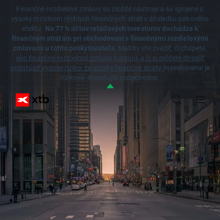
Finančné rozdielové zmluvy sú zložité nástroje a sú spojené s
vysokým rizikom rýchlych finančných strát v dôsledku pákového
efektu.
Na 77 % účtov retailových investorov dochádza k
finančným stratám pri obchodovaní s finančnými rozdielovými
zmluvami u tohto poskytovateľa.
Mali by ste zvážiť, či chápete,
ako finančné rozdielové zmluvy fungujú, a či si môžete dovoliť
podstúpiť vysoké riziko, že utrpíte finančné straty.
Investovanie je
rizikové. Investujte zodpovedne.