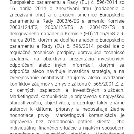
Európskeho parlamentu a Rady (EÚ) č. 596/2014 zo
16. apríla 2014 o zneužívaní trhu (nariadenie o
zneužívaní trhu) a o zrušení smernice Európskeho
parlamentu a Rady 2003/6/ES a smerníc Komisie
2003/124/ES, 2003/125/ES a 2004/72/ES a
delegovaného nariadenia Komisie (EÚ) 2016/958 z 9.
marca 2016, ktorým sa dopĺňa nariadenie Európskeho
parlamentu a Rady (EÚ) č. 596/2014, pokiaľ ide o
regulačné technické predpisy upravujúce technické
opatrenia na objektívnu prezentáciu investičných
odporúčaní alebo iných informácií, ktorými sa
odporúča alebo navrhuje investičná stratégia, a na
zverejňovanie osobitných záujmov alebo uvádzanie
konfliktov záujmov v zmysle zákona č. 566/2001 Z. z.
o cenných papieroch a investičných službách.
Marketingová komunikácia je pripravená s najvyššou
starostlivosťou, objektivitou, prezentuje fakty známe
autorovi k dátumu prípravy a neobsahuje žiadne
hodnotiace prvky. Marketingová komunikácia je
pripravená bez zohľadnenia potrieb klienta, jeho
individuálnej finančnej situácie a nijakým spôsobom
nepredstavuje investičnú stratégiu. Marketingová