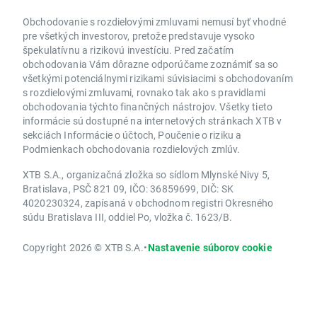
Obchodovanie s rozdielovými zmluvami nemusí byť vhodné
pre všetkých investorov, pretože predstavuje vysoko
špekulatívnu a rizikovú investíciu. Pred začatím
obchodovania Vám dôrazne odporúčame zoznámiť sa so
všetkými potenciálnymi rizikami súvisiacimi s obchodovaním
s rozdielovými zmluvami, rovnako tak ako s pravidlami
obchodovania týchto finančných nástrojov. Všetky tieto
informácie sú dostupné na internetových stránkach XTB v
sekciách Informácie o účtoch, Poučenie o riziku a
Podmienkach obchodovania rozdielových zmlúv.
XTB S.A., organizačná zložka so sídlom Mlynské Nivy 5,
Bratislava, PSČ 821 09, IČO: 36859699, DIČ: SK
4020230324, zapísaná v obchodnom registri Okresného
súdu Bratislava III, oddiel Po, vložka č. 1623/B.
Copyright 2026 © XTB S.A.
•
Nastavenie súborov cookie