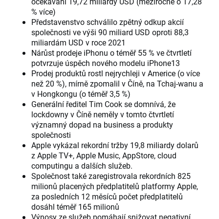
očekávání 19,72 miliardy USD (meziročně o 17,28
% více)
Představenstvo schválilo zpětný odkup akcií
společnosti ve výši 90 miliard USD oproti 88,3
miliardám USD v roce 2021
Nárůst prodeje iPhonu o téměř 55 % ve čtvrtletí
potvrzuje úspěch nového modelu iPhone13
Prodej produktů rostl nejrychleji v Americe (o více
než 20 %), mírně zpomalil v Číně, na Tchaj-wanu a
v Hongkongu (o téměř 3,5 %)
Generální ředitel Tim Cook se domnívá, že
lockdowny v Číně neměly v tomto čtvrtletí
významný dopad na business a produkty
společnosti
Apple vykázal rekordní tržby 19,8 miliardy dolarů
z Apple TV+, Apple Music, AppStore, cloud
computingu a dalších služeb.
Společnost také zaregistrovala rekordních 825
milionů placených předplatitelů platformy Apple,
za posledních 12 měsíců počet předplatitelů
dosáhl téměř 165 milionů
Výnosy ze služeb pomáhají snižovat negativní