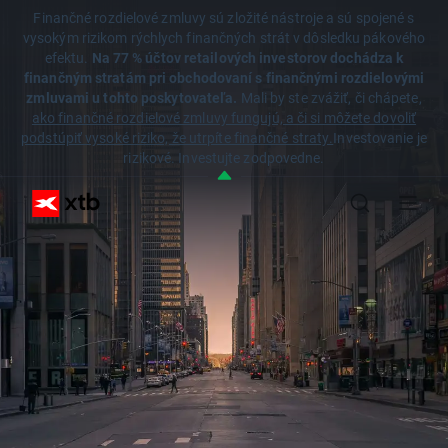
Finančné rozdielové zmluvy sú zložité nástroje a sú spojené s
vysokým rizikom rýchlych finančných strát v dôsledku pákového
efektu.
Na 77 % účtov retailových investorov dochádza k
finančným stratám pri obchodovaní s finančnými rozdielovými
zmluvami u tohto poskytovateľa.
Mali by ste zvážiť, či chápete,
ako finančné rozdielové zmluvy fungujú, a či si môžete dovoliť
podstúpiť vysoké riziko, že utrpíte finančné straty.
Investovanie je
rizikové. Investujte zodpovedne.