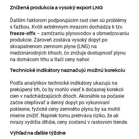
Znížená produkcia a vysoký export LNG
Ďalším faktorom podporujúcim rast cien sú problémy
s ťažbou. Kvôli extrémnym mrazom dochádza k tzv.
freeze-offs
– zamŕzaniu plynovodov a obmedzovaniu
produkcie. Zároveň zostáva vysoký dopyt po
skvapalnenom zemnom plyne (LNG) na
medzinárodných trhoch, čo znižuje dostupnosť plynu
na domácom trhu a tlačí ceny nahor.
Technické indikátory naznačujú možnú korekciu
Podľa analytikov technické indikátory ukazujú na
prekúpený trh, čo by mohlo viesť k dočasnej korekcii
cien v nadchádzajúcich dňoch. Akonáhle sa počasie
začne otepľovať a denný dopyt po vykurovaní
poklesne, fyzické ceny zemného plynu by sa mohli
mierne znížiť. Napriek tomu pretrváva riziko, že ak
mrazy vydržia dlhšie, ceny zostanú v rastovom trende.
Výhľad na ďalšie týždne