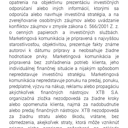
opatrenia na objektívnu prezentáciu investičných
odporúčaní alebo iných informácií, ktorými sa
odporúča alebo navrhuje investičná stratégia, a na
zverejňovanie osobitných záujmov alebo uvádzanie
konfliktov záujmov v zmysle zákona č. 566/2001 Z. z.
o cenných papieroch a investičných službách.
Marketingová komunikácia je pripravená s najvyššou
starostlivosťou, objektivitou, prezentuje fakty známe
autorovi k dátumu prípravy a neobsahuje žiadne
hodnotiace prvky. Marketingová komunikácia je
pripravená bez zohľadnenia potrieb klienta, jeho
individuálnej finančnej situácie a nijakým spôsobom
nepredstavuje investičnú stratégiu. Marketingová
komunikácia nepredstavuje ponuku na predaj, ponuku,
predplatné, výzvu na nákup, reklamu alebo propagáciu
akýchkoľvek finančných nástrojov. XTB S.A.
organizačná zložka nezodpovedá za žiadne kroky
alebo opomenutia klienta, najmä za nadobudnutie
alebo predaj finančných nástrojov. XTB nezodpovedá
za žiadnu stratu alebo škodu, vrátane, bez
obmedzenia, akejkoľvek straty, ktorá môže vzniknúť