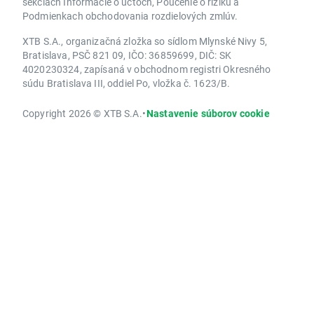
sekciách Informácie o účtoch, Poučenie o riziku a
Podmienkach obchodovania rozdielových zmlúv.
XTB S.A., organizačná zložka so sídlom Mlynské Nivy 5,
Bratislava, PSČ 821 09, IČO: 36859699, DIČ: SK
4020230324, zapísaná v obchodnom registri Okresného
súdu Bratislava III, oddiel Po, vložka č. 1623/B.
Copyright 2026 © XTB S.A.
•
Nastavenie súborov cookie