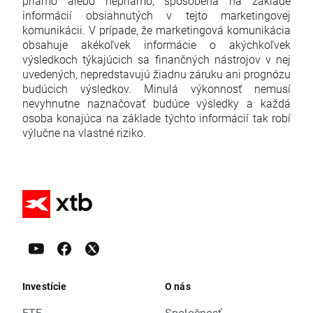
priamo alebo nepriamo, spôsobená na základe
informácií obsiahnutých v tejto marketingovej
komunikácii. V prípade, že marketingová komunikácia
obsahuje akékoľvek informácie o akýchkoľvek
výsledkoch týkajúcich sa finančných nástrojov v nej
uvedených, nepredstavujú žiadnu záruku ani prognózu
budúcich výsledkov. Minulá výkonnosť nemusí
nevyhnutne naznačovať budúce výsledky a každá
osoba konajúca na základe týchto informácií tak robí
výlučne na vlastné riziko.
Investície
O nás
ETF
Spoločnosť