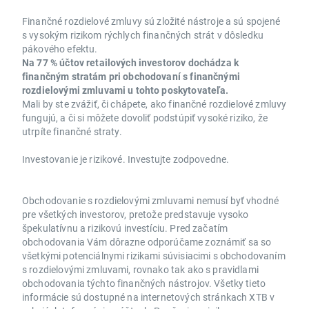
Finančné rozdielové zmluvy sú zložité nástroje a sú spojené
s vysokým rizikom rýchlych finančných strát v dôsledku
pákového efektu.
Na 77 % účtov retailových investorov dochádza k
finančným stratám pri obchodovaní s finančnými
rozdielovými zmluvami u tohto poskytovateľa.
Mali by ste zvážiť, či chápete, ako finančné rozdielové zmluvy
fungujú, a či si môžete dovoliť podstúpiť vysoké riziko, že
utrpíte finančné straty.
Investovanie je rizikové. Investujte zodpovedne.
Obchodovanie s rozdielovými zmluvami nemusí byť vhodné
pre všetkých investorov, pretože predstavuje vysoko
špekulatívnu a rizikovú investíciu. Pred začatím
obchodovania Vám dôrazne odporúčame zoznámiť sa so
všetkými potenciálnymi rizikami súvisiacimi s obchodovaním
s rozdielovými zmluvami, rovnako tak ako s pravidlami
obchodovania týchto finančných nástrojov. Všetky tieto
informácie sú dostupné na internetových stránkach XTB v