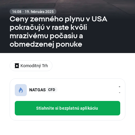
16:08 · 19. februára 2025
Ceny zemného plynu v USA
pokračujú v raste kvôli
mrazivému počasiu a
obmedzenej ponuke
Komoditný Trh
-
NATGAS
CFD
-
Stiahnite si bezplatnú aplikáciu