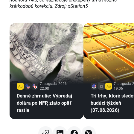
krátkodobú korekciu. Zdroj: xStation5
7. augusta 2026,
7. augusta 
22:08
19:06
Denné zhrnutie: Výpredaj
Tri trhy, ktoré sled
dolára po NFP, zlato opäť
budúci týždeň
rastie
(07.08.2026)