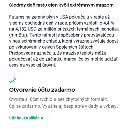
Siedmy deň rastu cien kvôli extrémnym mrazom
Futures na
zemný plyn
v USA pokračujú v raste už
siedmy obchodný deň v rade, pričom vzrástli o 4,4 %
na 4,182 USD za milión britských termálnych jednotiek
(mmBtu). Tento nárast je spôsobený pretrvávajúcou
vlnou extrémneho chladu, ktorá výrazne zvyšuje dopyt
po vykurovaní v celých Spojených štátoch.
Predpovede naznačujú, že mrazivé teploty môžu
pokračovať až do začiatku marca, čo by mohlo udržať
ceny na vysokej úrovni.
Otvorenie účtu zadarmo
Otvorte si účet rýchlo a bez zbytočných formalít,
úplne zadarmo. Využite aj bezplatné vklady a výbery.
Stiahnuť aplikáciu