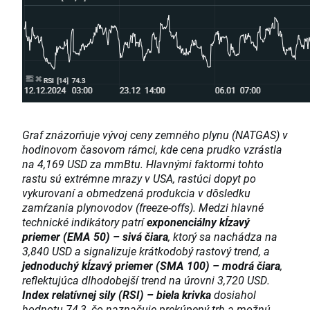
Graf znázorňuje vývoj ceny zemného plynu (NATGAS) v
hodinovom časovom rámci, kde cena prudko vzrástla
na 4,169 USD za mmBtu. Hlavnými faktormi tohto
rastu sú extrémne mrazy v USA, rastúci dopyt po
vykurovaní a obmedzená produkcia v dôsledku
zamŕzania plynovodov (freeze-offs). Medzi hlavné
technické indikátory patrí
exponenciálny kĺzavý
priemer (EMA 50) – sivá čiara
, ktorý sa nachádza na
3,840 USD a signalizuje krátkodobý rastový trend, a
jednoduchý kĺzavý priemer (SMA 100) – modrá čiara
,
reflektujúca dlhodobejší trend na úrovni 3,720 USD.
Index relatívnej sily (RSI) – biela krivka
dosiahol
hodnotu 74,3, čo naznačuje prekúpený trh a možnú