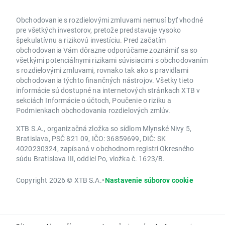
Obchodovanie s rozdielovými zmluvami nemusí byť vhodné
pre všetkých investorov, pretože predstavuje vysoko
špekulatívnu a rizikovú investíciu. Pred začatím
obchodovania Vám dôrazne odporúčame zoznámiť sa so
všetkými potenciálnymi rizikami súvisiacimi s obchodovaním
s rozdielovými zmluvami, rovnako tak ako s pravidlami
obchodovania týchto finančných nástrojov. Všetky tieto
informácie sú dostupné na internetových stránkach XTB v
sekciách Informácie o účtoch, Poučenie o riziku a
Podmienkach obchodovania rozdielových zmlúv.
XTB S.A., organizačná zložka so sídlom Mlynské Nivy 5,
Bratislava, PSČ 821 09, IČO: 36859699, DIČ: SK
4020230324, zapísaná v obchodnom registri Okresného
súdu Bratislava III, oddiel Po, vložka č. 1623/B.
Copyright 2026 © XTB S.A.
•
Nastavenie súborov cookie