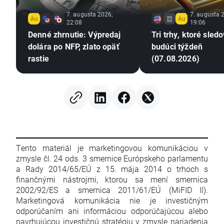
7. augusta 2026,
7. augusta 
22:08
19:06
Denné zhrnutie: Výpredaj
Tri trhy, ktoré sled
dolára po NFP, zlato opäť
budúci týždeň
rastie
(07.08.2026)
Tento materiál je marketingovou komunikáciou v
zmysle čl. 24 ods. 3 smernice Európskeho parlamentu
a Rady 2014/65/EÚ z 15. mája 2014 o trhoch s
finančnými nástrojmi, ktorou sa mení smernica
2002/92/ES a smernica 2011/61/EÚ (MiFID II).
Marketingová komunikácia nie je investičným
odporúčaním ani informáciou odporúčajúcou alebo
navrhujúcou investičnú stratégiu v zmysle nariadenia