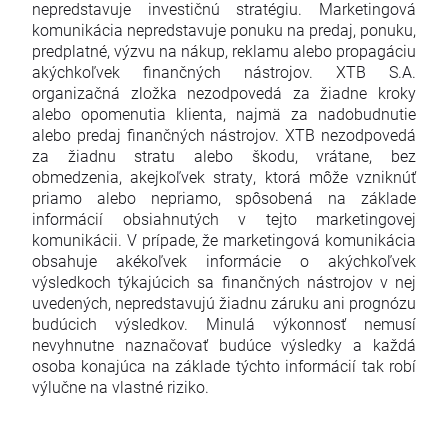
nepredstavuje investičnú stratégiu. Marketingová
komunikácia nepredstavuje ponuku na predaj, ponuku,
predplatné, výzvu na nákup, reklamu alebo propagáciu
akýchkoľvek finančných nástrojov. XTB S.A.
organizačná zložka nezodpovedá za žiadne kroky
alebo opomenutia klienta, najmä za nadobudnutie
alebo predaj finančných nástrojov. XTB nezodpovedá
za žiadnu stratu alebo škodu, vrátane, bez
obmedzenia, akejkoľvek straty, ktorá môže vzniknúť
priamo alebo nepriamo, spôsobená na základe
informácií obsiahnutých v tejto marketingovej
komunikácii. V prípade, že marketingová komunikácia
obsahuje akékoľvek informácie o akýchkoľvek
výsledkoch týkajúcich sa finančných nástrojov v nej
uvedených, nepredstavujú žiadnu záruku ani prognózu
budúcich výsledkov. Minulá výkonnosť nemusí
nevyhnutne naznačovať budúce výsledky a každá
osoba konajúca na základe týchto informácií tak robí
výlučne na vlastné riziko.