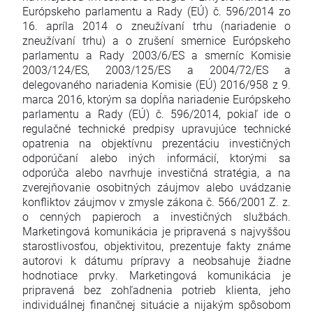
Európskeho parlamentu a Rady (EÚ) č. 596/2014 zo
16. apríla 2014 o zneužívaní trhu (nariadenie o
zneužívaní trhu) a o zrušení smernice Európskeho
parlamentu a Rady 2003/6/ES a smerníc Komisie
2003/124/ES, 2003/125/ES a 2004/72/ES a
delegovaného nariadenia Komisie (EÚ) 2016/958 z 9.
marca 2016, ktorým sa dopĺňa nariadenie Európskeho
parlamentu a Rady (EÚ) č. 596/2014, pokiaľ ide o
regulačné technické predpisy upravujúce technické
opatrenia na objektívnu prezentáciu investičných
odporúčaní alebo iných informácií, ktorými sa
odporúča alebo navrhuje investičná stratégia, a na
zverejňovanie osobitných záujmov alebo uvádzanie
konfliktov záujmov v zmysle zákona č. 566/2001 Z. z.
o cenných papieroch a investičných službách.
Marketingová komunikácia je pripravená s najvyššou
starostlivosťou, objektivitou, prezentuje fakty známe
autorovi k dátumu prípravy a neobsahuje žiadne
hodnotiace prvky. Marketingová komunikácia je
pripravená bez zohľadnenia potrieb klienta, jeho
individuálnej finančnej situácie a nijakým spôsobom