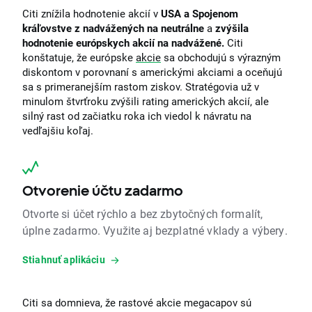
Citi znížila hodnotenie akcií v
USA a Spojenom
kráľovstve z nadvážených na neutrálne
a
zvýšila
hodnotenie európskych akcií na nadvážené.
Citi
konštatuje, že európske
akcie
sa obchodujú s výrazným
diskontom v porovnaní s americkými akciami a oceňujú
sa s primeranejším rastom ziskov. Stratégovia už v
minulom štvrťroku zvýšili rating amerických akcií, ale
silný rast od začiatku roka ich viedol k návratu na
vedľajšiu koľaj.
Otvorenie účtu zadarmo
Otvorte si účet rýchlo a bez zbytočných formalít,
úplne zadarmo. Využite aj bezplatné vklady a výbery.
Stiahnuť aplikáciu
Citi sa domnieva, že rastové akcie megacapov sú