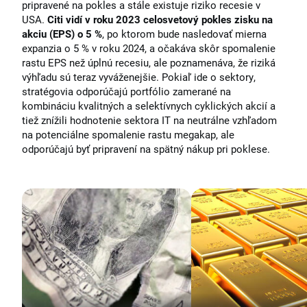
pripravené na pokles a stále existuje riziko recesie v
USA.
Citi vidí v roku 2023 celosvetový pokles zisku na
akciu (EPS) o 5 %
, po ktorom bude nasledovať mierna
expanzia o 5 % v roku 2024, a očakáva skôr spomalenie
rastu EPS než úplnú recesiu, ale poznamenáva, že riziká
výhľadu sú teraz vyváženejšie. Pokiaľ ide o sektory,
stratégovia odporúčajú portfólio zamerané na
kombináciu kvalitných a selektívnych cyklických akcií a
tiež znížili hodnotenie sektora IT na neutrálne vzhľadom
na potenciálne spomalenie rastu megakap, ale
odporúčajú byť pripravení na spätný nákup pri poklese.