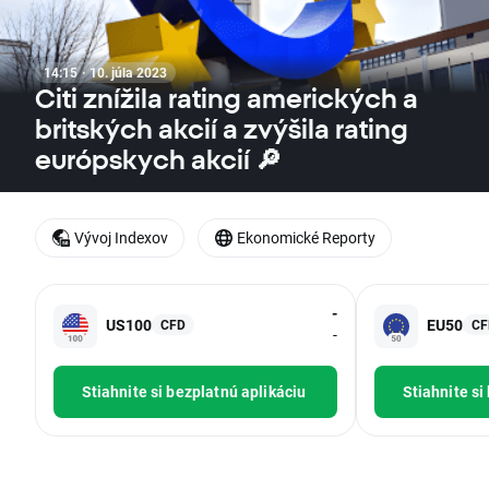
14:15 · 10. júla 2023
Citi znížila rating amerických a
britských akcií a zvýšila rating
európskych akcií 🔎
Vývoj Indexov
Ekonomické Reporty
-
US100
EU50
CFD
CF
-
Stiahnite si bezplatnú aplikáciu
Stiahnite si