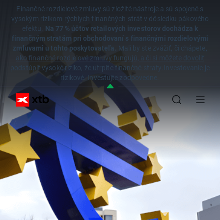
Finančné rozdielové zmluvy sú zložité nástroje a sú spojené s
vysokým rizikom rýchlych finančných strát v dôsledku pákového
efektu.
Na 77 % účtov retailových investorov dochádza k
finančným stratám pri obchodovaní s finančnými rozdielovými
zmluvami u tohto poskytovateľa.
Mali by ste zvážiť, či chápete,
ako finančné rozdielové zmluvy fungujú, a či si môžete dovoliť
podstúpiť vysoké riziko, že utrpíte finančné straty.
Investovanie je
rizikové. Investujte zodpovedne.