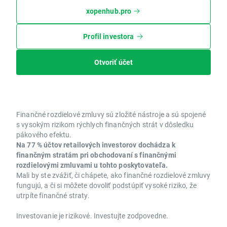
xopenhub.pro
Profil investora
Otvoriť účet
Finančné rozdielové zmluvy sú zložité nástroje a sú spojené
s vysokým rizikom rýchlych finančných strát v dôsledku
pákového efektu.
Na 77 % účtov retailových investorov dochádza k
finančným stratám pri obchodovaní s finančnými
rozdielovými zmluvami u tohto poskytovateľa.
Mali by ste zvážiť, či chápete, ako finančné rozdielové zmluvy
fungujú, a či si môžete dovoliť podstúpiť vysoké riziko, že
utrpíte finančné straty.
Investovanie je rizikové. Investujte zodpovedne.