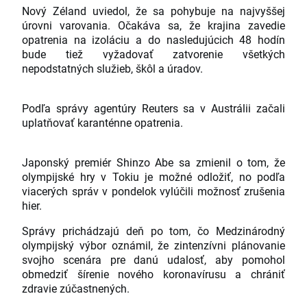
Nový Zéland uviedol, že sa pohybuje na najvyššej
úrovni varovania. Očakáva sa, že krajina zavedie
opatrenia na izoláciu a do nasledujúcich 48 hodín
bude tiež vyžadovať zatvorenie všetkých
nepodstatných služieb, škôl a úradov.
Podľa správy agentúry Reuters sa v Austrálii začali
uplatňovať karanténne opatrenia.
Japonský premiér Shinzo Abe sa zmienil o tom, že
olympijské hry v Tokiu je možné odložiť, no podľa
viacerých správ v pondelok vylúčili možnosť zrušenia
hier.
Správy prichádzajú deň po tom, čo Medzinárodný
olympijský výbor oznámil, že zintenzívni plánovanie
svojho scenára pre danú udalosť, aby pomohol
obmedziť šírenie nového koronavírusu a chrániť
zdravie zúčastnených.