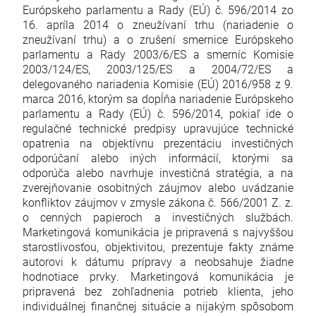
Európskeho parlamentu a Rady (EÚ) č. 596/2014 zo
16. apríla 2014 o zneužívaní trhu (nariadenie o
zneužívaní trhu) a o zrušení smernice Európskeho
parlamentu a Rady 2003/6/ES a smerníc Komisie
2003/124/ES, 2003/125/ES a 2004/72/ES a
delegovaného nariadenia Komisie (EÚ) 2016/958 z 9.
marca 2016, ktorým sa dopĺňa nariadenie Európskeho
parlamentu a Rady (EÚ) č. 596/2014, pokiaľ ide o
regulačné technické predpisy upravujúce technické
opatrenia na objektívnu prezentáciu investičných
odporúčaní alebo iných informácií, ktorými sa
odporúča alebo navrhuje investičná stratégia, a na
zverejňovanie osobitných záujmov alebo uvádzanie
konfliktov záujmov v zmysle zákona č. 566/2001 Z. z.
o cenných papieroch a investičných službách.
Marketingová komunikácia je pripravená s najvyššou
starostlivosťou, objektivitou, prezentuje fakty známe
autorovi k dátumu prípravy a neobsahuje žiadne
hodnotiace prvky. Marketingová komunikácia je
pripravená bez zohľadnenia potrieb klienta, jeho
individuálnej finančnej situácie a nijakým spôsobom