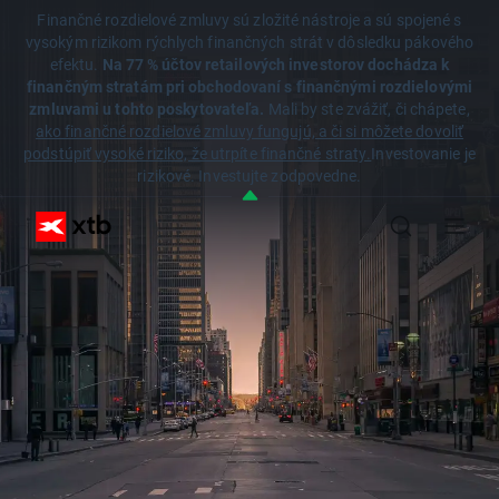
Finančné rozdielové zmluvy sú zložité nástroje a sú spojené s
vysokým rizikom rýchlych finančných strát v dôsledku pákového
efektu.
Na 77 % účtov retailových investorov dochádza k
finančným stratám pri obchodovaní s finančnými rozdielovými
zmluvami u tohto poskytovateľa.
Mali by ste zvážiť, či chápete,
ako finančné rozdielové zmluvy fungujú, a či si môžete dovoliť
podstúpiť vysoké riziko, že utrpíte finančné straty.
Investovanie je
rizikové. Investujte zodpovedne.