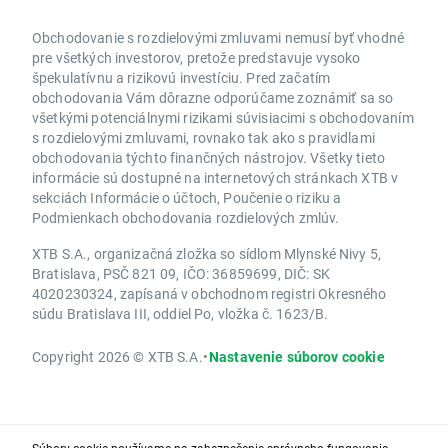
Obchodovanie s rozdielovými zmluvami nemusí byť vhodné
pre všetkých investorov, pretože predstavuje vysoko
špekulatívnu a rizikovú investíciu. Pred začatím
obchodovania Vám dôrazne odporúčame zoznámiť sa so
všetkými potenciálnymi rizikami súvisiacimi s obchodovaním
s rozdielovými zmluvami, rovnako tak ako s pravidlami
obchodovania týchto finančných nástrojov. Všetky tieto
informácie sú dostupné na internetových stránkach XTB v
sekciách Informácie o účtoch, Poučenie o riziku a
Podmienkach obchodovania rozdielových zmlúv.
XTB S.A., organizačná zložka so sídlom Mlynské Nivy 5,
Bratislava, PSČ 821 09, IČO: 36859699, DIČ: SK
4020230324, zapísaná v obchodnom registri Okresného
súdu Bratislava III, oddiel Po, vložka č. 1623/B.
Copyright 2026 © XTB S.A.
•
Nastavenie súborov cookie