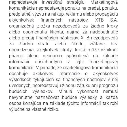
nepredstavuje investičnú stratégiu. Marketingová
komunikácia nepredstavuje ponuku na predaj, ponuku,
predplatné, výzvu na nákup, reklamu alebo propagáciu
akýchkoľvek finančných nástrojov. XTB S.A.
organizačná zložka nezodpovedá za žiadne kroky
alebo opomenutia klienta, najmä za nadobudnutie
alebo predaj finančných nástrojov. XTB nezodpovedá
za žiadnu stratu alebo škodu, vrátane, bez
obmedzenia, akejkoľvek straty, ktorá môže vzniknúť
priamo alebo nepriamo, spôsobená na základe
informácií obsiahnutých v tejto marketingovej
komunikácii. V prípade, že marketingová komunikácia
obsahuje akékoľvek informácie o akýchkoľvek
výsledkoch týkajúcich sa finančných nástrojov v nej
uvedených, nepredstavujú žiadnu záruku ani prognózu
budúcich výsledkov. Minulá výkonnosť nemusí
nevyhnutne naznačovať budúce výsledky a každá
osoba konajúca na základe týchto informácií tak robí
výlučne na vlastné riziko.