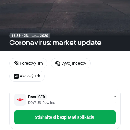
18:39 · 23. marca 2020
Coronavirus: market update
Forexový Trh
Vývoj Indexov
Akciový Trh
-
Dow
CFD
-
DOW.US, Dow Inc
Stiahnite si bezplatnú aplikáciu