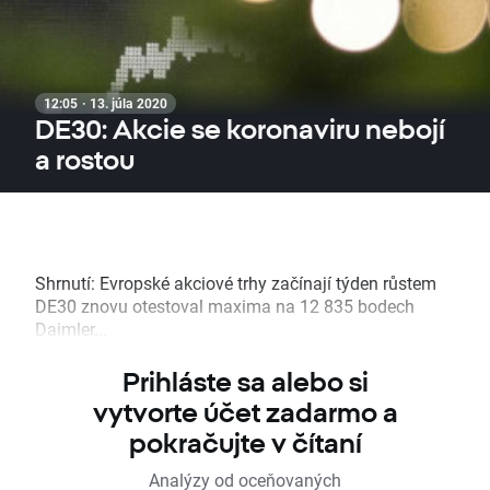
12:05 · 13. júla 2020
DE30: Akcie se koronaviru nebojí
a rostou
Shrnutí: Evropské akciové trhy začínají týden růstem
DE30 znovu otestoval maxima na 12 835 bodech
Daimler...
Prihláste sa alebo si
vytvorte účet zadarmo a
pokračujte v čítaní
Analýzy od oceňovaných