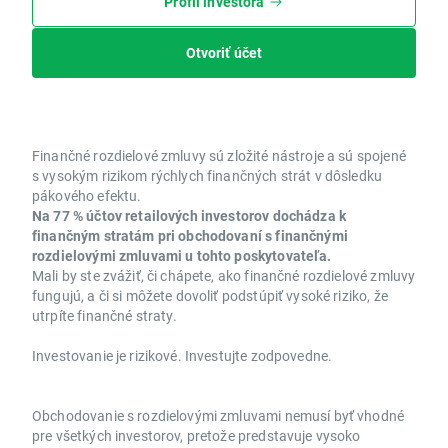
Profil investora
Otvoriť účet
Finančné rozdielové zmluvy sú zložité nástroje a sú spojené
s vysokým rizikom rýchlych finančných strát v dôsledku
pákového efektu.
Na 77 % účtov retailových investorov dochádza k
finančným stratám pri obchodovaní s finančnými
rozdielovými zmluvami u tohto poskytovateľa.
Mali by ste zvážiť, či chápete, ako finančné rozdielové zmluvy
fungujú, a či si môžete dovoliť podstúpiť vysoké riziko, že
utrpíte finančné straty.
Investovanie je rizikové. Investujte zodpovedne.
Obchodovanie s rozdielovými zmluvami nemusí byť vhodné
pre všetkých investorov, pretože predstavuje vysoko