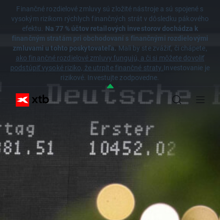
Finančné rozdielové zmluvy sú zložité nástroje a sú spojené s
vysokým rizikom rýchlych finančných strát v dôsledku pákového
efektu.
Na 77 % účtov retailových investorov dochádza k
finančným stratám pri obchodovaní s finančnými rozdielovými
zmluvami u tohto poskytovateľa.
Mali by ste zvážiť, či chápete,
ako finančné rozdielové zmluvy fungujú, a či si môžete dovoliť
podstúpiť vysoké riziko, že utrpíte finančné straty.
Investovanie je
rizikové. Investujte zodpovedne.