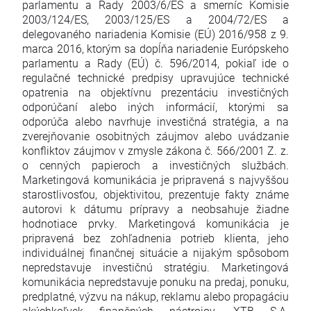
parlamentu a Rady 2003/6/ES a smerníc Komisie
2003/124/ES, 2003/125/ES a 2004/72/ES a
delegovaného nariadenia Komisie (EÚ) 2016/958 z 9.
marca 2016, ktorým sa dopĺňa nariadenie Európskeho
parlamentu a Rady (EÚ) č. 596/2014, pokiaľ ide o
regulačné technické predpisy upravujúce technické
opatrenia na objektívnu prezentáciu investičných
odporúčaní alebo iných informácií, ktorými sa
odporúča alebo navrhuje investičná stratégia, a na
zverejňovanie osobitných záujmov alebo uvádzanie
konfliktov záujmov v zmysle zákona č. 566/2001 Z. z.
o cenných papieroch a investičných službách.
Marketingová komunikácia je pripravená s najvyššou
starostlivosťou, objektivitou, prezentuje fakty známe
autorovi k dátumu prípravy a neobsahuje žiadne
hodnotiace prvky. Marketingová komunikácia je
pripravená bez zohľadnenia potrieb klienta, jeho
individuálnej finančnej situácie a nijakým spôsobom
nepredstavuje investičnú stratégiu. Marketingová
komunikácia nepredstavuje ponuku na predaj, ponuku,
predplatné, výzvu na nákup, reklamu alebo propagáciu
akýchkoľvek finančných nástrojov. XTB S.A.