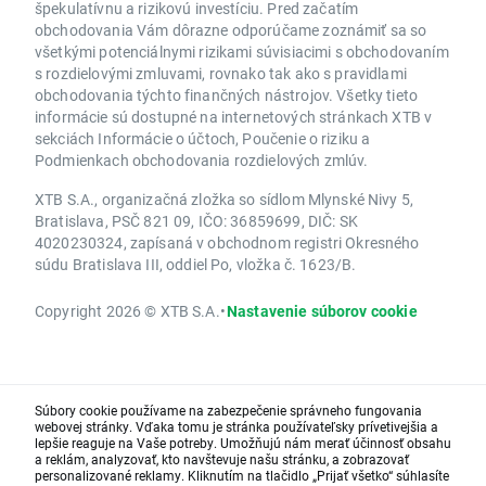
špekulatívnu a rizikovú investíciu. Pred začatím
obchodovania Vám dôrazne odporúčame zoznámiť sa so
všetkými potenciálnymi rizikami súvisiacimi s obchodovaním
s rozdielovými zmluvami, rovnako tak ako s pravidlami
obchodovania týchto finančných nástrojov. Všetky tieto
informácie sú dostupné na internetových stránkach XTB v
sekciách Informácie o účtoch, Poučenie o riziku a
Podmienkach obchodovania rozdielových zmlúv.
XTB S.A., organizačná zložka so sídlom Mlynské Nivy 5,
Bratislava, PSČ 821 09, IČO: 36859699, DIČ: SK
4020230324, zapísaná v obchodnom registri Okresného
súdu Bratislava III, oddiel Po, vložka č. 1623/B.
Copyright 2026 © XTB S.A.
•
Nastavenie súborov cookie
Súbory cookie používame na zabezpečenie správneho fungovania
webovej stránky. Vďaka tomu je stránka používateľsky prívetivejšia a
lepšie reaguje na Vaše potreby. Umožňujú nám merať účinnosť obsahu
a reklám, analyzovať, kto navštevuje našu stránku, a zobrazovať
personalizované reklamy. Kliknutím na tlačidlo „Prijať všetko“ súhlasíte