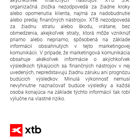
organizačná zložka nezodpovedá za žiadne kroky
alebo opomenutia klienta, najmä za nadobudnutie
alebo predaj finančných nástrojov. XTB nezodpovedá
za žiadnu stratu alebo škodu, vrátane, bez
obmedzenia, akejkoľvek straty, ktorá môže vzniknúť
priamo alebo nepriamo, spôsobená na základe
informácií obsiahnutých v tejto marketingovej
komunikácii. V prípade, že marketingová komunikácia
obsahuje akékoľvek informácie o akýchkoľvek
výsledkoch týkajúcich sa finančných nástrojov v nej
uvedených, nepredstavujú žiadnu záruku ani prognózu
budúcich výsledkov. Minulá výkonnosť nemusí
nevyhnutne naznačovať budúce výsledky a každá
osoba konajúca na základe týchto informácií tak robí
výlučne na vlastné riziko.