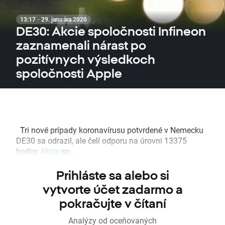
13:17 · 29. januára 2020
DE30: Akcie spoločnosti Infineon
zaznamenali nárast po
pozitívnych výsledkoch
spoločnosti Apple
Tri nové prípady koronavírusu potvrdené v Nemecku
DE30 sa odrazil, ale čelí odporu na úrovni 13375
bodov
Akcie
sp...
Prihláste sa alebo si
vytvorte účet zadarmo a
pokračujte v čítaní
Analýzy od oceňovaných