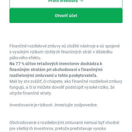
Profil investora
Otvoriť účet
Finančné rozdielové zmluvy sú zložité nástroje a sú spojené
s vysokým rizikom rýchlych finančných strát v dôsledku
pákového efektu.
Na 77 % účtov retailových investorov dochádza k
finančným stratám pri obchodovaní s finančnými
rozdielovými zmluvami u tohto poskytovateľa.
Mali by ste zvážiť, či chápete, ako finančné rozdielové zmluvy
fungujú, a či si môžete dovoliť podstúpiť vysoké riziko, že
utrpíte finančné straty.
Investovanie je rizikové. Investujte zodpovedne.
Obchodovanie s rozdielovými zmluvami nemusí byť vhodné
pre všetkých investorov, pretože predstavuje vysoko