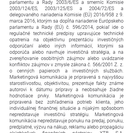
parlamentu a Rady 2003/6/ES a smerníc Komisie
2003/124/ES, 2003/125/ES a 2004/72/ES a
delegovaného nariadenia Komisie (EÚ) 2016/958 z 9.
marca 2016, ktorým sa dopĺňa nariadenie Európskeho
parlamentu a Rady (EÚ) č. 596/2014, pokiaľ ide o
regulačné technické predpisy upravujúce technické
opatrenia na objektívnu prezentáciu investičných
odporúčaní alebo iných informácií, ktorými sa
odporúča alebo navrhuje investičná stratégia, a na
zverejňovanie osobitných záujmov alebo uvádzanie
konfliktov záujmov v zmysle zákona č. 566/2001 Z. z.
o cenných papieroch a investičných službách.
Marketingová komunikácia je pripravená s najvyššou
starostlivosťou, objektivitou, prezentuje fakty známe
autorovi k dátumu prípravy a neobsahuje žiadne
hodnotiace prvky. Marketingová komunikácia je
pripravená bez zohľadnenia potrieb klienta, jeho
individuálnej finančnej situácie a nijakým spôsobom
nepredstavuje investičnú stratégiu. Marketingová
komunikácia nepredstavuje ponuku na predaj, ponuku,
predplatné, výzvu na nákup, reklamu alebo propagáciu
akýchkoľvek finančných nástrojov. XTB S.A.