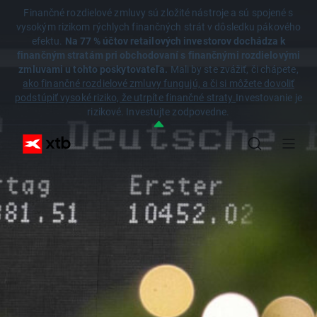
Finančné rozdielové zmluvy sú zložité nástroje a sú spojené s
vysokým rizikom rýchlych finančných strát v dôsledku pákového
efektu.
Na 77 % účtov retailových investorov dochádza k
finančným stratám pri obchodovaní s finančnými rozdielovými
zmluvami u tohto poskytovateľa.
Mali by ste zvážiť, či chápete,
ako finančné rozdielové zmluvy fungujú, a či si môžete dovoliť
podstúpiť vysoké riziko, že utrpíte finančné straty.
Investovanie je
rizikové. Investujte zodpovedne.