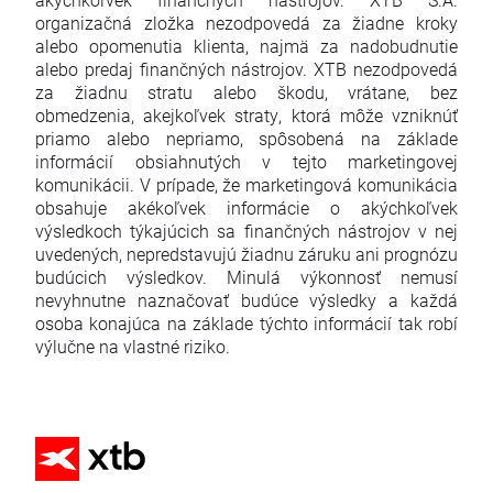
organizačná zložka nezodpovedá za žiadne kroky
alebo opomenutia klienta, najmä za nadobudnutie
alebo predaj finančných nástrojov. XTB nezodpovedá
za žiadnu stratu alebo škodu, vrátane, bez
obmedzenia, akejkoľvek straty, ktorá môže vzniknúť
priamo alebo nepriamo, spôsobená na základe
informácií obsiahnutých v tejto marketingovej
komunikácii. V prípade, že marketingová komunikácia
obsahuje akékoľvek informácie o akýchkoľvek
výsledkoch týkajúcich sa finančných nástrojov v nej
uvedených, nepredstavujú žiadnu záruku ani prognózu
budúcich výsledkov. Minulá výkonnosť nemusí
nevyhnutne naznačovať budúce výsledky a každá
osoba konajúca na základe týchto informácií tak robí
výlučne na vlastné riziko.