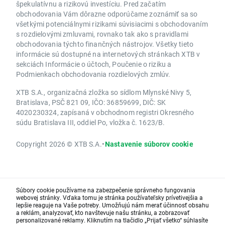
špekulatívnu a rizikovú investíciu. Pred začatím
obchodovania Vám dôrazne odporúčame zoznámiť sa so
všetkými potenciálnymi rizikami súvisiacimi s obchodovaním
s rozdielovými zmluvami, rovnako tak ako s pravidlami
obchodovania týchto finančných nástrojov. Všetky tieto
informácie sú dostupné na internetových stránkach XTB v
sekciách Informácie o účtoch, Poučenie o riziku a
Podmienkach obchodovania rozdielových zmlúv.
XTB S.A., organizačná zložka so sídlom Mlynské Nivy 5,
Bratislava, PSČ 821 09, IČO: 36859699, DIČ: SK
4020230324, zapísaná v obchodnom registri Okresného
súdu Bratislava III, oddiel Po, vložka č. 1623/B.
Copyright 2026 © XTB S.A.
•
Nastavenie súborov cookie
Súbory cookie používame na zabezpečenie správneho fungovania
webovej stránky. Vďaka tomu je stránka používateľsky prívetivejšia a
lepšie reaguje na Vaše potreby. Umožňujú nám merať účinnosť obsahu
a reklám, analyzovať, kto navštevuje našu stránku, a zobrazovať
personalizované reklamy. Kliknutím na tlačidlo „Prijať všetko“ súhlasíte