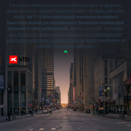
Finančné rozdielové zmluvy sú zložité nástroje a sú spojené s
vysokým rizikom rýchlych finančných strát v dôsledku pákového
efektu.
Na 77 % účtov retailových investorov dochádza k
finančným stratám pri obchodovaní s finančnými rozdielovými
zmluvami u tohto poskytovateľa.
Mali by ste zvážiť, či chápete,
ako finančné rozdielové zmluvy fungujú, a či si môžete dovoliť
podstúpiť vysoké riziko, že utrpíte finančné straty.
Investovanie je
rizikové. Investujte zodpovedne.