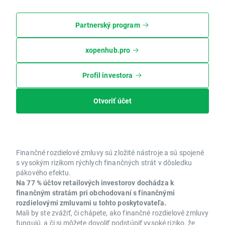
Partnerský program
xopenhub.pro
Profil investora
Otvoriť účet
Finančné rozdielové zmluvy sú zložité nástroje a sú spojené
s vysokým rizikom rýchlych finančných strát v dôsledku
pákového efektu.
Na 77 % účtov retailových investorov dochádza k
finančným stratám pri obchodovaní s finančnými
rozdielovými zmluvami u tohto poskytovateľa.
Mali by ste zvážiť, či chápete, ako finančné rozdielové zmluvy
fungujú, a či si môžete dovoliť podstúpiť vysoké riziko, že