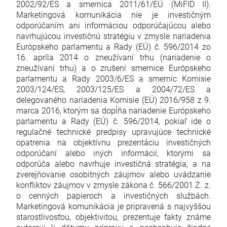
2002/92/ES a smernica 2011/61/EÚ (MiFID II).
Marketingová komunikácia nie je investičným
odporúčaním ani informáciou odporúčajúcou alebo
navrhujúcou investičnú stratégiu v zmysle nariadenia
Európskeho parlamentu a Rady (EÚ) č. 596/2014 zo
16. apríla 2014 o zneužívaní trhu (nariadenie o
zneužívaní trhu) a o zrušení smernice Európskeho
parlamentu a Rady 2003/6/ES a smerníc Komisie
2003/124/ES, 2003/125/ES a 2004/72/ES a
delegovaného nariadenia Komisie (EÚ) 2016/958 z 9.
marca 2016, ktorým sa dopĺňa nariadenie Európskeho
parlamentu a Rady (EÚ) č. 596/2014, pokiaľ ide o
regulačné technické predpisy upravujúce technické
opatrenia na objektívnu prezentáciu investičných
odporúčaní alebo iných informácií, ktorými sa
odporúča alebo navrhuje investičná stratégia, a na
zverejňovanie osobitných záujmov alebo uvádzanie
konfliktov záujmov v zmysle zákona č. 566/2001 Z. z.
o cenných papieroch a investičných službách.
Marketingová komunikácia je pripravená s najvyššou
starostlivosťou, objektivitou, prezentuje fakty známe