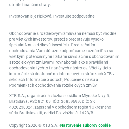
utrpíte finančné straty.
Investovanie je rizikové. Investujte zodpovedne.
Obchodovanie s rozdielovými zmluvami nemusí byť vhodné
pre všetkých investorov, pretože predstavuje vysoko
špekulatívnu a rizikovú investíciu. Pred začatím
obchodovania Vám dôrazne odporúčame zoznámiť sa so
všetkými potenciálnymi rizikami súvisiacimi s obchodovaním
s rozdielovými zmluvami, rovnako tak ako s pravidlami
obchodovania týchto finančných nástrojov. Všetky tieto
informácie sú dostupné na internetových stránkach XTB v
sekciách Informácie o účtoch, Poučenie o riziku a
Podmienkach obchodovania rozdielových zmlúv.
XTB S.A., organizačná zložka so sídlom Mlynské Nivy 5,
Bratislava, PSČ 821 09, IČO: 36859699, DIČ: SK
4020230324, zapísaná v obchodnom registri Okresného
súdu Bratislava III, oddiel Po, vložka č. 1623/B.
Copyright 2026 © XTB S.A.
•
Nastavenie súborov cookie