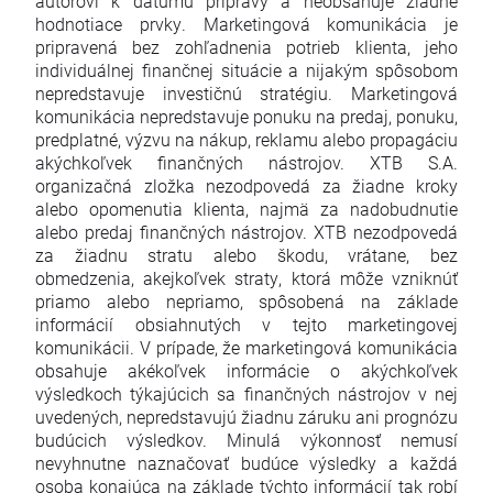
autorovi k dátumu prípravy a neobsahuje žiadne
hodnotiace prvky. Marketingová komunikácia je
pripravená bez zohľadnenia potrieb klienta, jeho
individuálnej finančnej situácie a nijakým spôsobom
nepredstavuje investičnú stratégiu. Marketingová
komunikácia nepredstavuje ponuku na predaj, ponuku,
predplatné, výzvu na nákup, reklamu alebo propagáciu
akýchkoľvek finančných nástrojov. XTB S.A.
organizačná zložka nezodpovedá za žiadne kroky
alebo opomenutia klienta, najmä za nadobudnutie
alebo predaj finančných nástrojov. XTB nezodpovedá
za žiadnu stratu alebo škodu, vrátane, bez
obmedzenia, akejkoľvek straty, ktorá môže vzniknúť
priamo alebo nepriamo, spôsobená na základe
informácií obsiahnutých v tejto marketingovej
komunikácii. V prípade, že marketingová komunikácia
obsahuje akékoľvek informácie o akýchkoľvek
výsledkoch týkajúcich sa finančných nástrojov v nej
uvedených, nepredstavujú žiadnu záruku ani prognózu
budúcich výsledkov. Minulá výkonnosť nemusí
nevyhnutne naznačovať budúce výsledky a každá
osoba konajúca na základe týchto informácií tak robí