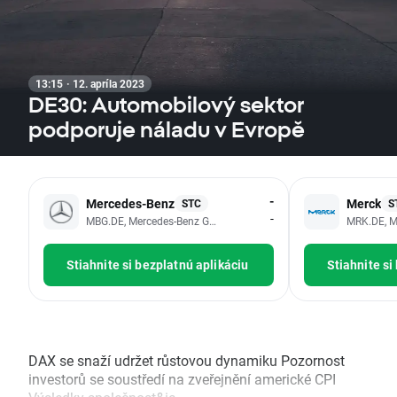
13:15 · 12. apríla 2023
DE30: Automobilový sektor
podporuje náladu v Evropě
-
Mercedes-Benz
Merck
STC
S
-
MBG.DE, Mercedes-Benz Group AG
MRK.DE, M
Stiahnite si bezplatnú aplikáciu
Stiahnite si
DAX se snaží udržet růstovou dynamiku Pozornost
investorů se soustředí na zveřejnění americké CPI