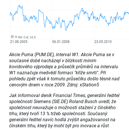
Akcie Puma (PUM.DE), interval W1. Akcie Puma se v
současné době nacházejí v blízkosti minim
kovidového výprodeje a průsečík průměrů na intervalu
W1 naznačuje medvědí formaci "kříže smrti". Při
pohledu zpět však k tomuto průsečíku došlo těsně nad
cenovým dnem v roce 2009. Zdroj: xStation5
Jak informoval deník Financial Times, generální ředitel
společnosti Siemens (SIE.DE) Roland Busch uvedl, že
společnost neuvažuje o možnosti stažení z čínského
trhu, který tvoří 13 % tržeb společnosti. Současný
generální ředitel navíc hodlá zvýšit angažovanost na
čínském trhu, který by mohl být pro inovace a růst