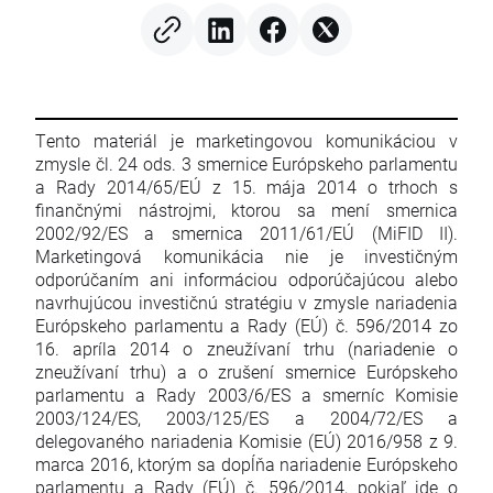
Tento materiál je marketingovou komunikáciou v
zmysle čl. 24 ods. 3 smernice Európskeho parlamentu
a Rady 2014/65/EÚ z 15. mája 2014 o trhoch s
finančnými nástrojmi, ktorou sa mení smernica
2002/92/ES a smernica 2011/61/EÚ (MiFID II).
Marketingová komunikácia nie je investičným
odporúčaním ani informáciou odporúčajúcou alebo
navrhujúcou investičnú stratégiu v zmysle nariadenia
Európskeho parlamentu a Rady (EÚ) č. 596/2014 zo
16. apríla 2014 o zneužívaní trhu (nariadenie o
zneužívaní trhu) a o zrušení smernice Európskeho
parlamentu a Rady 2003/6/ES a smerníc Komisie
2003/124/ES, 2003/125/ES a 2004/72/ES a
delegovaného nariadenia Komisie (EÚ) 2016/958 z 9.
marca 2016, ktorým sa dopĺňa nariadenie Európskeho
parlamentu a Rady (EÚ) č. 596/2014, pokiaľ ide o