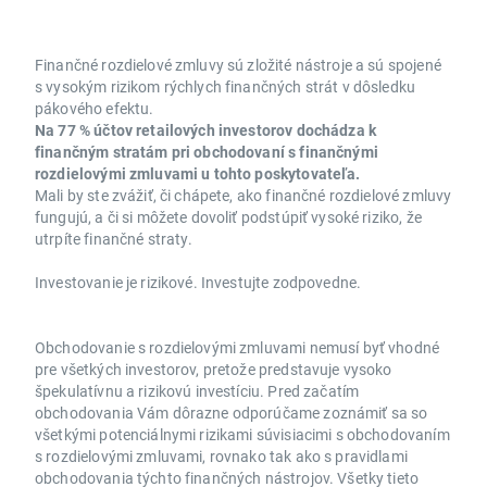
Finančné rozdielové zmluvy sú zložité nástroje a sú spojené
s vysokým rizikom rýchlych finančných strát v dôsledku
pákového efektu.
Na 77 % účtov retailových investorov dochádza k
finančným stratám pri obchodovaní s finančnými
rozdielovými zmluvami u tohto poskytovateľa.
Mali by ste zvážiť, či chápete, ako finančné rozdielové zmluvy
fungujú, a či si môžete dovoliť podstúpiť vysoké riziko, že
utrpíte finančné straty.
Investovanie je rizikové. Investujte zodpovedne.
Obchodovanie s rozdielovými zmluvami nemusí byť vhodné
pre všetkých investorov, pretože predstavuje vysoko
špekulatívnu a rizikovú investíciu. Pred začatím
obchodovania Vám dôrazne odporúčame zoznámiť sa so
všetkými potenciálnymi rizikami súvisiacimi s obchodovaním
s rozdielovými zmluvami, rovnako tak ako s pravidlami
obchodovania týchto finančných nástrojov. Všetky tieto