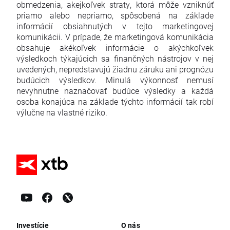
obmedzenia, akejkoľvek straty, ktorá môže vzniknúť
priamo alebo nepriamo, spôsobená na základe
informácií obsiahnutých v tejto marketingovej
komunikácii. V prípade, že marketingová komunikácia
obsahuje akékoľvek informácie o akýchkoľvek
výsledkoch týkajúcich sa finančných nástrojov v nej
uvedených, nepredstavujú žiadnu záruku ani prognózu
budúcich výsledkov. Minulá výkonnosť nemusí
nevyhnutne naznačovať budúce výsledky a každá
osoba konajúca na základe týchto informácií tak robí
výlučne na vlastné riziko.
Investície
O nás