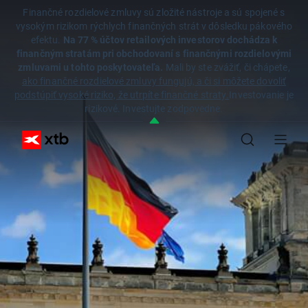
Finančné rozdielové zmluvy sú zložité nástroje a sú spojené s
vysokým rizikom rýchlych finančných strát v dôsledku pákového
efektu.
Na 77 % účtov retailových investorov dochádza k
finančným stratám pri obchodovaní s finančnými rozdielovými
zmluvami u tohto poskytovateľa.
Mali by ste zvážiť, či chápete,
ako finančné rozdielové zmluvy fungujú, a či si môžete dovoliť
podstúpiť vysoké riziko, že utrpíte finančné straty.
Investovanie je
rizikové. Investujte zodpovedne.