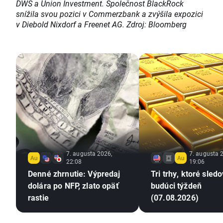
DWS a Union Investment. Společnost BlackRock
snížila svou pozici v Commerzbank a zvýšila expozici
v Diebold Nixdorf a Freenet AG. Zdroj: Bloomberg
7. augusta 2026,
7. augusta 
22:08
19:06
Denné zhrnutie: Výpredaj
Tri trhy, ktoré sled
dolára po NFP, zlato opäť
budúci týždeň
rastie
(07.08.2026)