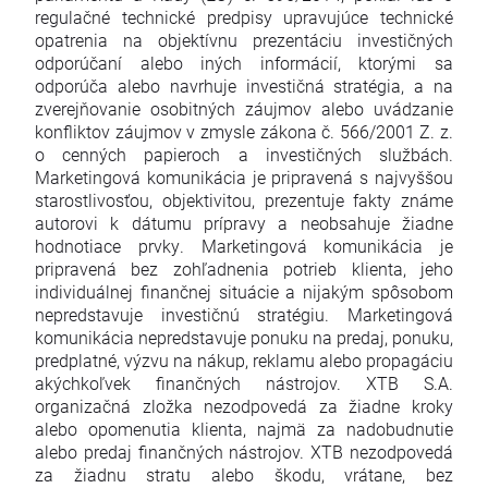
regulačné technické predpisy upravujúce technické
opatrenia na objektívnu prezentáciu investičných
odporúčaní alebo iných informácií, ktorými sa
odporúča alebo navrhuje investičná stratégia, a na
zverejňovanie osobitných záujmov alebo uvádzanie
konfliktov záujmov v zmysle zákona č. 566/2001 Z. z.
o cenných papieroch a investičných službách.
Marketingová komunikácia je pripravená s najvyššou
starostlivosťou, objektivitou, prezentuje fakty známe
autorovi k dátumu prípravy a neobsahuje žiadne
hodnotiace prvky. Marketingová komunikácia je
pripravená bez zohľadnenia potrieb klienta, jeho
individuálnej finančnej situácie a nijakým spôsobom
nepredstavuje investičnú stratégiu. Marketingová
komunikácia nepredstavuje ponuku na predaj, ponuku,
predplatné, výzvu na nákup, reklamu alebo propagáciu
akýchkoľvek finančných nástrojov. XTB S.A.
organizačná zložka nezodpovedá za žiadne kroky
alebo opomenutia klienta, najmä za nadobudnutie
alebo predaj finančných nástrojov. XTB nezodpovedá
za žiadnu stratu alebo škodu, vrátane, bez