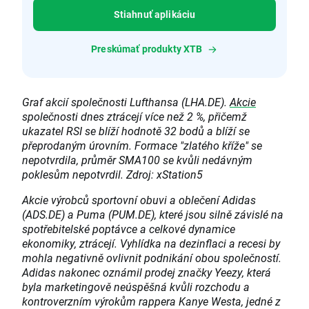
Stiahnuť aplikáciu
Preskúmať produkty XTB
Graf akcií společnosti Lufthansa (LHA.DE).
Akcie
společnosti dnes ztrácejí více než 2 %, přičemž
ukazatel RSI se blíží hodnotě 32 bodů a blíží se
přeprodaným úrovním. Formace "zlatého kříže" se
nepotvrdila, průměr SMA100 se kvůli nedávným
poklesům nepotvrdil. Zdroj: xStation5
Akcie výrobců sportovní obuvi a oblečení Adidas
(ADS.DE) a Puma (PUM.DE), které jsou silně závislé na
spotřebitelské poptávce a celkové dynamice
ekonomiky, ztrácejí. Vyhlídka na dezinflaci a recesi by
mohla negativně ovlivnit podnikání obou společností.
Adidas nakonec oznámil prodej značky Yeezy, která
byla marketingově neúspěšná kvůli rozchodu a
kontroverzním výrokům rappera Kanye Westa, jedné z