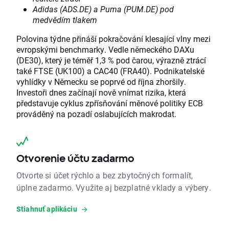
Adidas (ADS.DE) a Puma (PUM.DE) pod
medvědím tlakem
Polovina týdne přináší pokračování klesající vlny mezi
evropskými benchmarky. Vedle německého DAXu
(DE30), který je téměř 1,3 % pod čarou, výrazně ztrácí
také FTSE (UK100) a CAC40 (FRA40). Podnikatelské
vyhlídky v Německu se poprvé od října zhoršily.
Investoři dnes začínají nově vnímat rizika, která
představuje cyklus zpřísňování měnové politiky ECB
prováděný na pozadí oslabujících makrodat.
Otvorenie účtu zadarmo
Otvorte si účet rýchlo a bez zbytočných formalít,
úplne zadarmo. Využite aj bezplatné vklady a výbery.
Stiahnuť aplikáciu