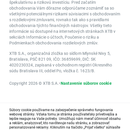
špekulatívnu a rizikovú investíciu. Pred začatím
obchodovania Vám dôrazne odporúčame zoznámiť sa so
všetkými potenciálnymi rizikami súvisiacimi s obchodovaním
s rozdielovými zmluvami, rovnako tak ako s pravidlami
obchodovania týchto finančných nástrojov. Všetky tieto
informácie sú dostupné na internetových stránkach XTB v
sekciách Informácie o účtoch, Poučenie o riziku a
Podmienkach obchodovania rozdielových zmlúv.
XTB S.A., organizačná zložka so sídlom Mlynské Nivy 5,
Bratislava, PSČ 821 09, IČO: 36859699, DIČ: SK
4020230324, zapísaná v obchodnom registri Okresného
súdu Bratislava III, oddiel Po, vložka č. 1623/B.
Copyright 2026 © XTB S.A.
•
Nastavenie súborov cookie
Súbory cookie používame na zabezpečenie správneho fungovania
webovej stránky. Vďaka tomu je stránka používateľsky prívetivejšia a
lepšie reaguje na Vaše potreby. Umožňujú nám merať účinnosť obsahu
a reklám, analyzovať, kto navštevuje našu stránku, a zobrazovať
personalizované reklamy. Kliknutím na tlačidlo „Prijať všetko“ súhlasíte