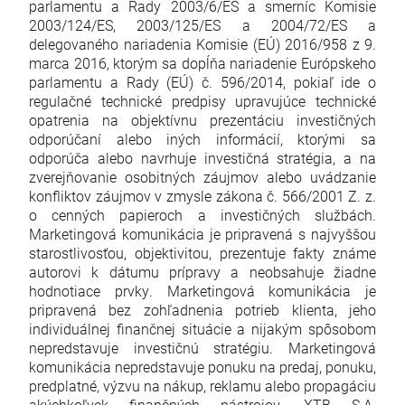
parlamentu a Rady 2003/6/ES a smerníc Komisie
2003/124/ES, 2003/125/ES a 2004/72/ES a
delegovaného nariadenia Komisie (EÚ) 2016/958 z 9.
marca 2016, ktorým sa dopĺňa nariadenie Európskeho
parlamentu a Rady (EÚ) č. 596/2014, pokiaľ ide o
regulačné technické predpisy upravujúce technické
opatrenia na objektívnu prezentáciu investičných
odporúčaní alebo iných informácií, ktorými sa
odporúča alebo navrhuje investičná stratégia, a na
zverejňovanie osobitných záujmov alebo uvádzanie
konfliktov záujmov v zmysle zákona č. 566/2001 Z. z.
o cenných papieroch a investičných službách.
Marketingová komunikácia je pripravená s najvyššou
starostlivosťou, objektivitou, prezentuje fakty známe
autorovi k dátumu prípravy a neobsahuje žiadne
hodnotiace prvky. Marketingová komunikácia je
pripravená bez zohľadnenia potrieb klienta, jeho
individuálnej finančnej situácie a nijakým spôsobom
nepredstavuje investičnú stratégiu. Marketingová
komunikácia nepredstavuje ponuku na predaj, ponuku,
predplatné, výzvu na nákup, reklamu alebo propagáciu
akýchkoľvek finančných nástrojov. XTB S.A.