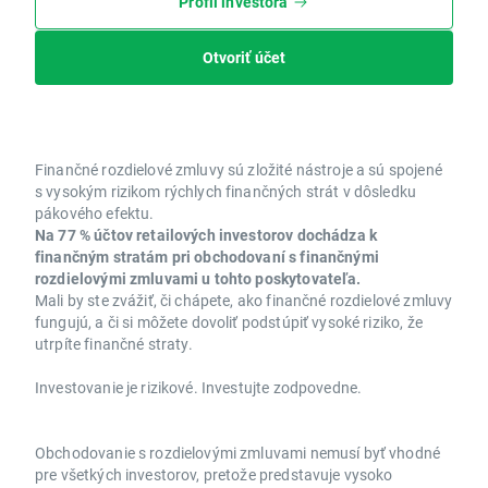
Profil investora
Otvoriť účet
Finančné rozdielové zmluvy sú zložité nástroje a sú spojené
s vysokým rizikom rýchlych finančných strát v dôsledku
pákového efektu.
Na 77 % účtov retailových investorov dochádza k
finančným stratám pri obchodovaní s finančnými
rozdielovými zmluvami u tohto poskytovateľa.
Mali by ste zvážiť, či chápete, ako finančné rozdielové zmluvy
fungujú, a či si môžete dovoliť podstúpiť vysoké riziko, že
utrpíte finančné straty.
Investovanie je rizikové. Investujte zodpovedne.
Obchodovanie s rozdielovými zmluvami nemusí byť vhodné
pre všetkých investorov, pretože predstavuje vysoko