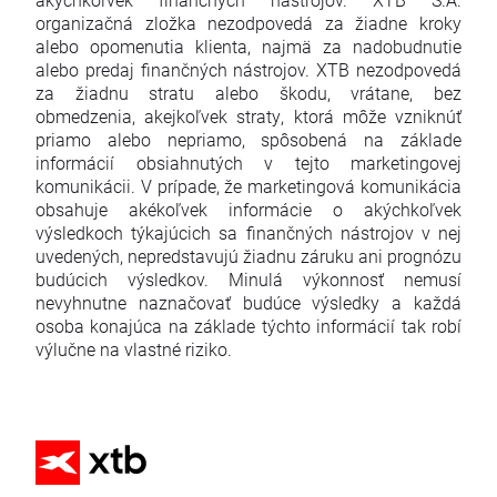
organizačná zložka nezodpovedá za žiadne kroky
alebo opomenutia klienta, najmä za nadobudnutie
alebo predaj finančných nástrojov. XTB nezodpovedá
za žiadnu stratu alebo škodu, vrátane, bez
obmedzenia, akejkoľvek straty, ktorá môže vzniknúť
priamo alebo nepriamo, spôsobená na základe
informácií obsiahnutých v tejto marketingovej
komunikácii. V prípade, že marketingová komunikácia
obsahuje akékoľvek informácie o akýchkoľvek
výsledkoch týkajúcich sa finančných nástrojov v nej
uvedených, nepredstavujú žiadnu záruku ani prognózu
budúcich výsledkov. Minulá výkonnosť nemusí
nevyhnutne naznačovať budúce výsledky a každá
osoba konajúca na základe týchto informácií tak robí
výlučne na vlastné riziko.