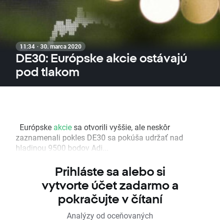
11:34 · 30. marca 2020
DE30: Európske akcie ostávajú
pod tlakom
Európske
akcie
sa otvorili vyššie, ale neskôr
zaznamenali pokles DE30 sa pokúša udržať nad
hladinou 9500 bodov Adi...
Prihláste sa alebo si
vytvorte účet zadarmo a
pokračujte v čítaní
Analýzy od oceňovaných