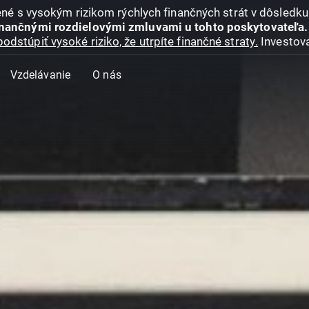
jené s vysokým rizikom rýchlych finančných strát v dôsledk
inančnými rozdielovými zmluvami u tohto poskytovateľa.
podstúpiť vysoké riziko, že utrpíte finančné straty.
Investova
Vzdelávanie
O nás