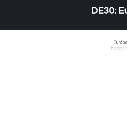
DE30: E
Európsk
bodov
A