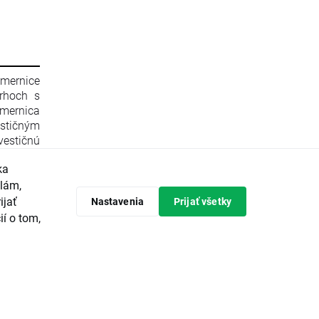
smernice
rhoch s
mernica
stičným
estičnú
596/2014
ka
 zrušení
Komisie
klám,
 Komisie
ijať
Nastavenia
Prijať všetky
ópskeho
ií o tom,
predpisy
tičných
avrhuje
vádzanie
ieroch a
ajvyššou