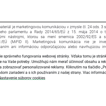
ateriál je marketingovou komunikáciou v zmysle čl. 24 ods. 3 
keho parlamentu a Rady 2014/65/EÚ z 15. mája 2014 o t
nými nástrojmi, ktorou sa mení smernica 2002/92/ES a s
1/EÚ (MiFID II). Marketingová komunikácia nie je inve
aním ani informáciou odporúčajúcou alebo navrhujúcou inv
iu v zmysle nariadenia Európskeho parlamentu a Rady (EÚ) č. 
e správneho fungovania webovej stránky. Vďaka tomu je strán
apríla 2014 o zneužívaní trhu (nariadenie o zneužívaní trhu) a o
ce Európskeho parlamentu a Rady 2003/6/ES a smerníc 
guje na Vaše potreby. Umožňujú nám merať účinnosť obsahu a re
4/ES, 2003/125/ES a 2004/72/ES a delegovaného nariadenia
a zobrazovať personalizované reklamy. Kliknutím na tlačidlo „Pr
016/958 z 9. marca 2016, ktorým sa dopĺňa nariadenie Eur
šom zariadení a s ich používaním z našej strany. Viac informác
ntu a Rady (EÚ) č. 596/2014, pokiaľ ide o regulačné technické 
Nastavenie súborov cookies
júce technické opatrenia na objektívnu prezentáciu inves
čaní alebo iných informácií, ktorými sa odporúča alebo n
čná stratégia, a na zverejňovanie osobitných záujmov alebo u
tov záujmov v zmysle zákona č. 566/2001 Z. z. o cenných pap
čných službách. Marketingová komunikácia je pripravená s n