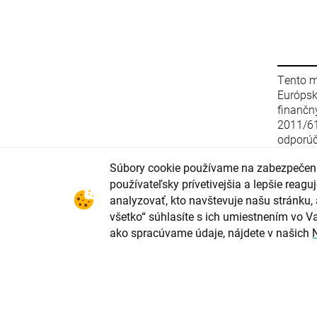
Tento m
Európs
finanč
2011/6
odporúč
stratég
Súbory cookie používame na zabezpečeni
zo 16. 
smerni
používateľsky prívetivejšia a lepšie rea
2003/12
analyzovať, kto navštevuje našu stránku, 
(EÚ) 2
všetko“ súhlasíte s ich umiestnením vo Va
parlame
ako spracúvame údaje, nájdete v našich
upravu
odporú
investi
konflik
investi