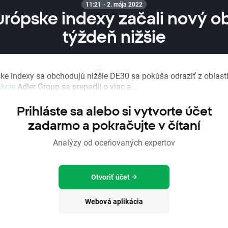
11:21 · 2. mája 2022
urópske indexy začali nový 
týždeň nižšie
e indexy sa obchodujú nižšie DE30 sa pokúša odraziť z oblast
kcie
Adler Group sa prepadli o viac a...
Prihláste sa alebo si vytvorte účet
zadarmo a pokračujte v čítaní
Analýzy od oceňovaných expertov
Otvoriť účet
Webová aplikácia