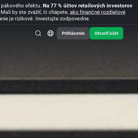
u pákového efektu.
Na 77 % účtov retailových investorov
Mali by ste zvážiť, či chápete,
ako finančné rozdielové
nie je rizikové. Investujte zodpovedne.
Prihlásenie
Otvoriť účet