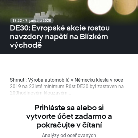
13:22 · 7. januára 2020
DE30: Evropské akcie rostou
navzdory napětí na Blízkém
východě
Shrnutí: Výroba automobilů v Německu klesla v roce
2019 na 23leté minimum Růst DE30 byl zastaven na
200hodinovém klouzavém...
Prihláste sa alebo si
vytvorte účet zadarmo a
pokračujte v čítaní
Analýzy od oceňovaných