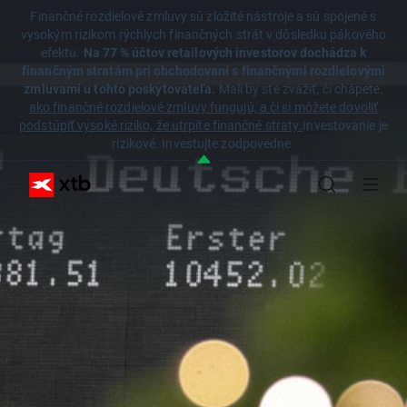
Finančné rozdielové zmluvy sú zložité nástroje a sú spojené s
vysokým rizikom rýchlych finančných strát v dôsledku pákového
efektu.
Na 77 % účtov retailových investorov dochádza k
finančným stratám pri obchodovaní s finančnými rozdielovými
zmluvami u tohto poskytovateľa.
Mali by ste zvážiť, či chápete,
ako finančné rozdielové zmluvy fungujú, a či si môžete dovoliť
podstúpiť vysoké riziko, že utrpíte finančné straty.
Investovanie je
rizikové. Investujte zodpovedne.