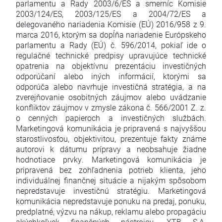
parlamentu a Rady 2003/6/ES a smerníc Komisie
2003/124/ES, 2003/125/ES a 2004/72/ES a
delegovaného nariadenia Komisie (EÚ) 2016/958 z 9.
marca 2016, ktorým sa dopĺňa nariadenie Európskeho
parlamentu a Rady (EÚ) č. 596/2014, pokiaľ ide o
regulačné technické predpisy upravujúce technické
opatrenia na objektívnu prezentáciu investičných
odporúčaní alebo iných informácií, ktorými sa
odporúča alebo navrhuje investičná stratégia, a na
zverejňovanie osobitných záujmov alebo uvádzanie
konfliktov záujmov v zmysle zákona č. 566/2001 Z. z.
o cenných papieroch a investičných službách.
Marketingová komunikácia je pripravená s najvyššou
starostlivosťou, objektivitou, prezentuje fakty známe
autorovi k dátumu prípravy a neobsahuje žiadne
hodnotiace prvky. Marketingová komunikácia je
pripravená bez zohľadnenia potrieb klienta, jeho
individuálnej finančnej situácie a nijakým spôsobom
nepredstavuje investičnú stratégiu. Marketingová
komunikácia nepredstavuje ponuku na predaj, ponuku,
predplatné, výzvu na nákup, reklamu alebo propagáciu
akýchkoľvek finančných nástrojov. XTB S.A.