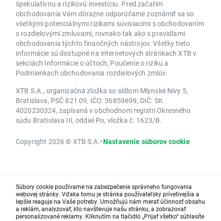
špekulatívnu a rizikovú investíciu. Pred začatím
obchodovania Vám dôrazne odporúčame zoznámiť sa so
všetkými potenciálnymi rizikami súvisiacimi s obchodovaním
s rozdielovými zmluvami, rovnako tak ako s pravidlami
obchodovania týchto finančných nástrojov. Všetky tieto
informácie sú dostupné na internetových stránkach XTB v
sekciách Informácie o účtoch, Poučenie o riziku a
Podmienkach obchodovania rozdielových zmlúv.
XTB S.A., organizačná zložka so sídlom Mlynské Nivy 5,
Bratislava, PSČ 821 09, IČO: 36859699, DIČ: SK
4020230324, zapísaná v obchodnom registri Okresného
súdu Bratislava III, oddiel Po, vložka č. 1623/B.
Copyright 2026 © XTB S.A.
•
Nastavenie súborov cookie
Súbory cookie používame na zabezpečenie správneho fungovania
webovej stránky. Vďaka tomu je stránka používateľsky prívetivejšia a
lepšie reaguje na Vaše potreby. Umožňujú nám merať účinnosť obsahu
a reklám, analyzovať, kto navštevuje našu stránku, a zobrazovať
personalizované reklamy. Kliknutím na tlačidlo „Prijať všetko“ súhlasíte