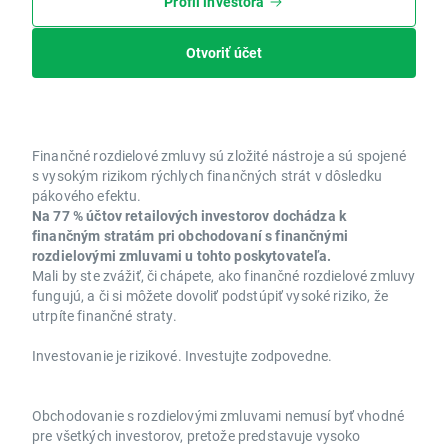
Profil investora
Otvoriť účet
Finančné rozdielové zmluvy sú zložité nástroje a sú spojené
s vysokým rizikom rýchlych finančných strát v dôsledku
pákového efektu.
Na 77 % účtov retailových investorov dochádza k
finančným stratám pri obchodovaní s finančnými
rozdielovými zmluvami u tohto poskytovateľa.
Mali by ste zvážiť, či chápete, ako finančné rozdielové zmluvy
fungujú, a či si môžete dovoliť podstúpiť vysoké riziko, že
utrpíte finančné straty.
Investovanie je rizikové. Investujte zodpovedne.
Obchodovanie s rozdielovými zmluvami nemusí byť vhodné
pre všetkých investorov, pretože predstavuje vysoko