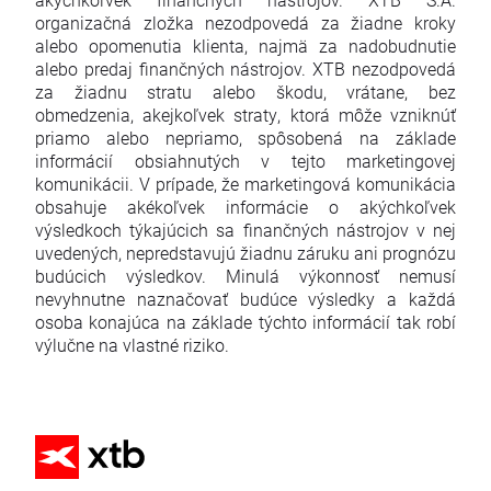
organizačná zložka nezodpovedá za žiadne kroky
alebo opomenutia klienta, najmä za nadobudnutie
alebo predaj finančných nástrojov. XTB nezodpovedá
za žiadnu stratu alebo škodu, vrátane, bez
obmedzenia, akejkoľvek straty, ktorá môže vzniknúť
priamo alebo nepriamo, spôsobená na základe
informácií obsiahnutých v tejto marketingovej
komunikácii. V prípade, že marketingová komunikácia
obsahuje akékoľvek informácie o akýchkoľvek
výsledkoch týkajúcich sa finančných nástrojov v nej
uvedených, nepredstavujú žiadnu záruku ani prognózu
budúcich výsledkov. Minulá výkonnosť nemusí
nevyhnutne naznačovať budúce výsledky a každá
osoba konajúca na základe týchto informácií tak robí
výlučne na vlastné riziko.