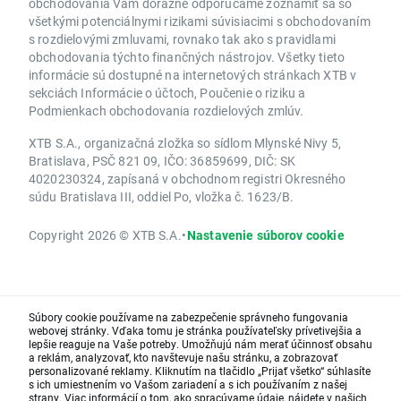
obchodovania Vám dôrazne odporúčame zoznámiť sa so
všetkými potenciálnymi rizikami súvisiacimi s obchodovaním
s rozdielovými zmluvami, rovnako tak ako s pravidlami
obchodovania týchto finančných nástrojov. Všetky tieto
informácie sú dostupné na internetových stránkach XTB v
sekciách Informácie o účtoch, Poučenie o riziku a
Podmienkach obchodovania rozdielových zmlúv.
XTB S.A., organizačná zložka so sídlom Mlynské Nivy 5,
Bratislava, PSČ 821 09, IČO: 36859699, DIČ: SK
4020230324, zapísaná v obchodnom registri Okresného
súdu Bratislava III, oddiel Po, vložka č. 1623/B.
Copyright 2026 © XTB S.A.
•
Nastavenie súborov cookie
Súbory cookie používame na zabezpečenie správneho fungovania
webovej stránky. Vďaka tomu je stránka používateľsky prívetivejšia a
lepšie reaguje na Vaše potreby. Umožňujú nám merať účinnosť obsahu
a reklám, analyzovať, kto navštevuje našu stránku, a zobrazovať
personalizované reklamy. Kliknutím na tlačidlo „Prijať všetko“ súhlasíte
s ich umiestnením vo Vašom zariadení a s ich používaním z našej
strany. Viac informácií o tom, ako spracúvame údaje, nájdete v našich