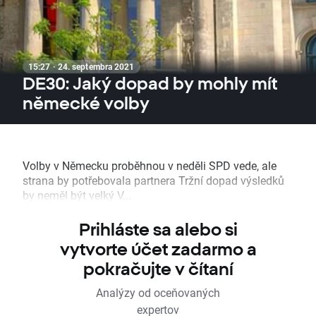
15:27 · 24. septembra 2021
DE30: Jaký dopad by mohly mít
německé volby
Volby v Německu proběhnou v neděli SPD vede, ale
strana by potřebovala partnera Tržní dopad výsledků
by neměl být velký V...
Prihláste sa alebo si
vytvorte účet zadarmo a
pokračujte v čítaní
Analýzy od oceňovaných
expertov