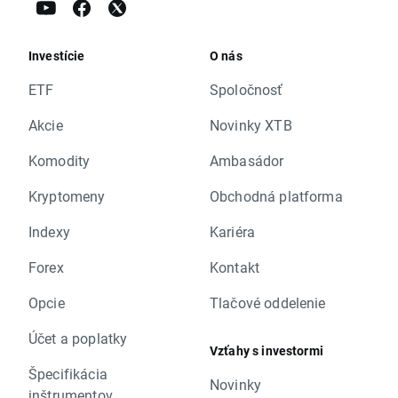
Investície
O nás
ETF
Spoločnosť
Akcie
Novinky XTB
Komodity
Ambasádor
Kryptomeny
Obchodná platforma
Indexy
Kariéra
Forex
Kontakt
Opcie
Tlačové oddelenie
Účet a poplatky
Vzťahy s investormi
Špecifikácia
Novinky
inštrumentov