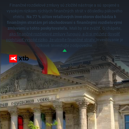
Finančné rozdielové zmluvy sú zložité nástroje a sú spojené s
vysokým rizikom rýchlych finančných strát v dôsledku pákového
efektu.
Na 77 % účtov retailových investorov dochádza k
finančným stratám pri obchodovaní s finančnými rozdielovými
zmluvami u tohto poskytovateľa.
Mali by ste zvážiť, či chápete,
ako finančné rozdielové zmluvy fungujú, a či si môžete dovoliť
podstúpiť vysoké riziko, že utrpíte finančné straty.
Investovanie je
rizikové. Investujte zodpovedne.