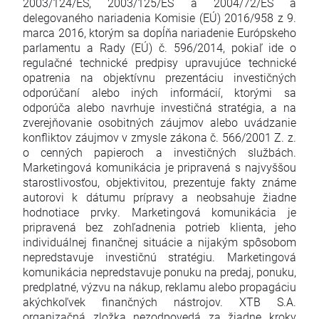
2003/124/ES, 2003/125/ES a 2004/72/ES a
delegovaného nariadenia Komisie (EÚ) 2016/958 z 9.
marca 2016, ktorým sa dopĺňa nariadenie Európskeho
parlamentu a Rady (EÚ) č. 596/2014, pokiaľ ide o
regulačné technické predpisy upravujúce technické
opatrenia na objektívnu prezentáciu investičných
odporúčaní alebo iných informácií, ktorými sa
odporúča alebo navrhuje investičná stratégia, a na
zverejňovanie osobitných záujmov alebo uvádzanie
konfliktov záujmov v zmysle zákona č. 566/2001 Z. z.
o cenných papieroch a investičných službách.
Marketingová komunikácia je pripravená s najvyššou
starostlivosťou, objektivitou, prezentuje fakty známe
autorovi k dátumu prípravy a neobsahuje žiadne
hodnotiace prvky. Marketingová komunikácia je
pripravená bez zohľadnenia potrieb klienta, jeho
individuálnej finančnej situácie a nijakým spôsobom
nepredstavuje investičnú stratégiu. Marketingová
komunikácia nepredstavuje ponuku na predaj, ponuku,
predplatné, výzvu na nákup, reklamu alebo propagáciu
akýchkoľvek finančných nástrojov. XTB S.A.
organizačná zložka nezodpovedá za žiadne kroky