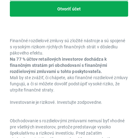
Otvoriť účet
Finančné rozdielové zmluvy sú zložité nástroje a sú spojené
s vysokým rizikom rýchlych finančných strát v dôsledku
pákového efektu.
Na 77 % účtov retailových investorov dochádza k
finančným stratám pri obchodovaní s finančnými
rozdielovými zmluvami u tohto poskytovateľa.
Mali by ste zvážiť, či chápete, ako finančné rozdielové zmluvy
fungujú, a či si môžete dovoliť podstúpiť vysoké riziko, že
utrpíte finančné straty.
Investovanie je rizikové. Investujte zodpovedne.
Obchodovanie s rozdielovými zmluvami nemusí byť vhodné
pre všetkých investorov, pretože predstavuje vysoko
špekulatívnu a rizikovú investíciu. Pred začatím