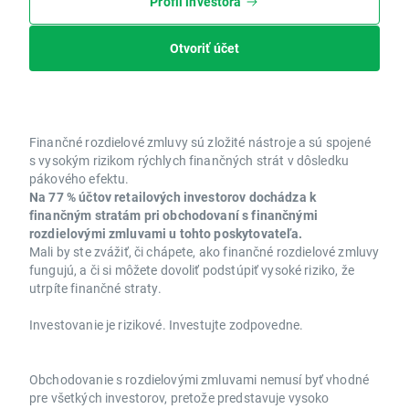
Profil investora
Otvoriť účet
Finančné rozdielové zmluvy sú zložité nástroje a sú spojené
s vysokým rizikom rýchlych finančných strát v dôsledku
pákového efektu.
Na 77 % účtov retailových investorov dochádza k
finančným stratám pri obchodovaní s finančnými
rozdielovými zmluvami u tohto poskytovateľa.
Mali by ste zvážiť, či chápete, ako finančné rozdielové zmluvy
fungujú, a či si môžete dovoliť podstúpiť vysoké riziko, že
utrpíte finančné straty.
Investovanie je rizikové. Investujte zodpovedne.
Obchodovanie s rozdielovými zmluvami nemusí byť vhodné
pre všetkých investorov, pretože predstavuje vysoko