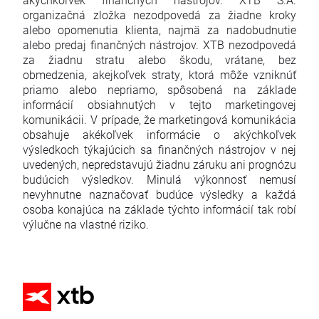
organizačná zložka nezodpovedá za žiadne kroky
alebo opomenutia klienta, najmä za nadobudnutie
alebo predaj finančných nástrojov. XTB nezodpovedá
za žiadnu stratu alebo škodu, vrátane, bez
obmedzenia, akejkoľvek straty, ktorá môže vzniknúť
priamo alebo nepriamo, spôsobená na základe
informácií obsiahnutých v tejto marketingovej
komunikácii. V prípade, že marketingová komunikácia
obsahuje akékoľvek informácie o akýchkoľvek
výsledkoch týkajúcich sa finančných nástrojov v nej
uvedených, nepredstavujú žiadnu záruku ani prognózu
budúcich výsledkov. Minulá výkonnosť nemusí
nevyhnutne naznačovať budúce výsledky a každá
osoba konajúca na základe týchto informácií tak robí
výlučne na vlastné riziko.