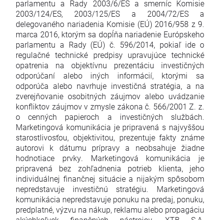
parlamentu a Rady 2003/6/ES a smerníc Komisie
2003/124/ES, 2003/125/ES a 2004/72/ES a
delegovaného nariadenia Komisie (EÚ) 2016/958 z 9.
marca 2016, ktorým sa dopĺňa nariadenie Európskeho
parlamentu a Rady (EÚ) č. 596/2014, pokiaľ ide o
regulačné technické predpisy upravujúce technické
opatrenia na objektívnu prezentáciu investičných
odporúčaní alebo iných informácií, ktorými sa
odporúča alebo navrhuje investičná stratégia, a na
zverejňovanie osobitných záujmov alebo uvádzanie
konfliktov záujmov v zmysle zákona č. 566/2001 Z. z.
o cenných papieroch a investičných službách.
Marketingová komunikácia je pripravená s najvyššou
starostlivosťou, objektivitou, prezentuje fakty známe
autorovi k dátumu prípravy a neobsahuje žiadne
hodnotiace prvky. Marketingová komunikácia je
pripravená bez zohľadnenia potrieb klienta, jeho
individuálnej finančnej situácie a nijakým spôsobom
nepredstavuje investičnú stratégiu. Marketingová
komunikácia nepredstavuje ponuku na predaj, ponuku,
predplatné, výzvu na nákup, reklamu alebo propagáciu
akýchkoľvek finančných nástrojov. XTB S.A.