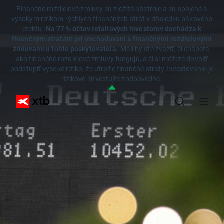
Finančné rozdielové zmluvy sú zložité nástroje a sú spojené s
vysokým rizikom rýchlych finančných strát v dôsledku pákového
efektu.
Na 77 % účtov retailových investorov dochádza k
finančným stratám pri obchodovaní s finančnými rozdielovými
zmluvami u tohto poskytovateľa.
Mali by ste zvážiť, či chápete,
ako finančné rozdielové zmluvy fungujú, a či si môžete dovoliť
podstúpiť vysoké riziko, že utrpíte finančné straty.
Investovanie je
rizikové. Investujte zodpovedne.