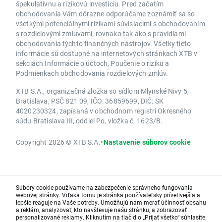
špekulatívnu a rizikovú investíciu. Pred začatím
obchodovania Vám dôrazne odporúčame zoznámiť sa so
všetkými potenciálnymi rizikami súvisiacimi s obchodovaním
s rozdielovými zmluvami, rovnako tak ako s pravidlami
obchodovania týchto finančných nástrojov. Všetky tieto
informácie sú dostupné na internetových stránkach XTB v
sekciách Informácie o účtoch, Poučenie o riziku a
Podmienkach obchodovania rozdielových zmlúv.
XTB S.A., organizačná zložka so sídlom Mlynské Nivy 5,
Bratislava, PSČ 821 09, IČO: 36859699, DIČ: SK
4020230324, zapísaná v obchodnom registri Okresného
súdu Bratislava III, oddiel Po, vložka č. 1623/B.
Copyright 2026 © XTB S.A.
•
Nastavenie súborov cookie
Súbory cookie používame na zabezpečenie správneho fungovania
webovej stránky. Vďaka tomu je stránka používateľsky prívetivejšia a
lepšie reaguje na Vaše potreby. Umožňujú nám merať účinnosť obsahu
a reklám, analyzovať, kto navštevuje našu stránku, a zobrazovať
personalizované reklamy. Kliknutím na tlačidlo „Prijať všetko“ súhlasíte