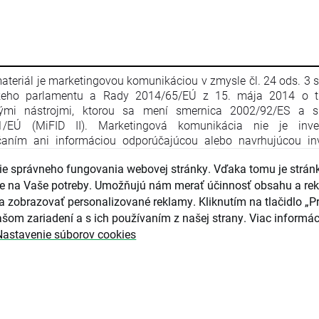
ateriál je marketingovou komunikáciou v zmysle čl. 24 ods. 3 
keho parlamentu a Rady 2014/65/EÚ z 15. mája 2014 o t
nými nástrojmi, ktorou sa mení smernica 2002/92/ES a s
1/EÚ (MiFID II). Marketingová komunikácia nie je inve
aním ani informáciou odporúčajúcou alebo navrhujúcou inv
iu v zmysle nariadenia Európskeho parlamentu a Rady (EÚ) č. 
e správneho fungovania webovej stránky. Vďaka tomu je strán
apríla 2014 o zneužívaní trhu (nariadenie o zneužívaní trhu) a o
ce Európskeho parlamentu a Rady 2003/6/ES a smerníc 
guje na Vaše potreby. Umožňujú nám merať účinnosť obsahu a re
4/ES, 2003/125/ES a 2004/72/ES a delegovaného nariadenia
a zobrazovať personalizované reklamy. Kliknutím na tlačidlo „Pr
016/958 z 9. marca 2016, ktorým sa dopĺňa nariadenie Eur
šom zariadení a s ich používaním z našej strany. Viac informác
ntu a Rady (EÚ) č. 596/2014, pokiaľ ide o regulačné technické 
Nastavenie súborov cookies
júce technické opatrenia na objektívnu prezentáciu inves
čaní alebo iných informácií, ktorými sa odporúča alebo n
čná stratégia, a na zverejňovanie osobitných záujmov alebo u
tov záujmov v zmysle zákona č. 566/2001 Z. z. o cenných pap
čných službách. Marketingová komunikácia je pripravená s n