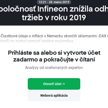
12:21 · 28. marca 2019
oločnosť Infineon znížila od
tržieb v roku 2019
-Čiastkové údaje o inflácii v Nemecku skončili sklamaním -DAX
tion5) by mohol preraziť lokálne maxim&aa...
Prihláste sa alebo si vytvorte účet
zadarmo a pokračujte v čítaní
Analýzy od oceňovaných expertov
Otvoriť účet
Webová aplikácia