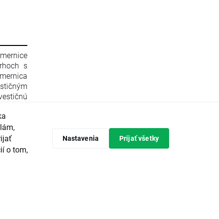
smernice
rhoch s
mernica
stičným
estičnú
596/2014
ka
 zrušení
Komisie
klám,
 Komisie
ijať
Nastavenia
Prijať všetky
ópskeho
ií o tom,
predpisy
tičných
avrhuje
vádzanie
ieroch a
ajvyššou