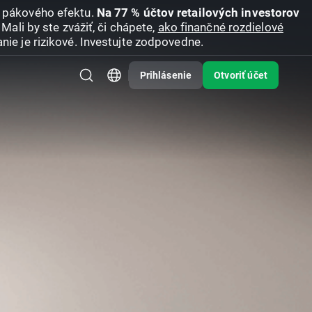
u pákového efektu.
Na 77 % účtov retailových investorov
Mali by ste zvážiť, či chápete,
ako finančné rozdielové
nie je rizikové. Investujte zodpovedne.
Prihlásenie
Otvoriť účet