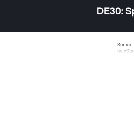
DE30: Sp
Sumár: 
na xSta