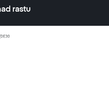
had rastu
 (DE30