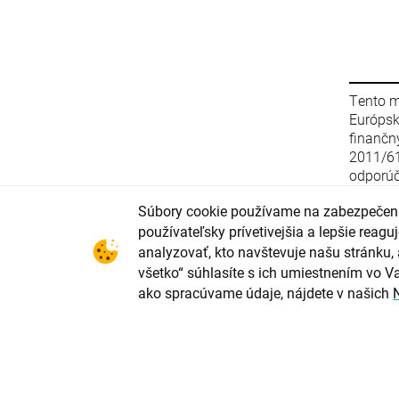
Tento m
Európs
finanč
2011/6
odporúč
stratég
Súbory cookie používame na zabezpečeni
zo 16. 
smerni
používateľsky prívetivejšia a lepšie rea
2003/12
analyzovať, kto navštevuje našu stránku, 
(EÚ) 2
všetko“ súhlasíte s ich umiestnením vo Va
parlame
ako spracúvame údaje, nájdete v našich
upravu
odporú
investi
konflik
investi