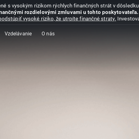
jené s vysokým rizikom rýchlych finančných strát v dôsledk
inančnými rozdielovými zmluvami u tohto poskytovateľa.
podstúpiť vysoké riziko, že utrpíte finančné straty.
Investova
Vzdelávanie
O nás