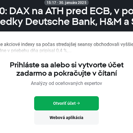
15:17 · 30. januára 2025
0: DAX na ATH pred ECB, v po
ledky Deutsche Bank, H&M a 
e akciové indexy sa počas stredajšej seansy obchodovali vyšši
lne v priebehu dňa pripísal 0,4 %,...
Prihláste sa alebo si vytvorte účet
zadarmo a pokračujte v čítaní
Analýzy od oceňovaných expertov
Otvoriť účet
Webová aplikácia