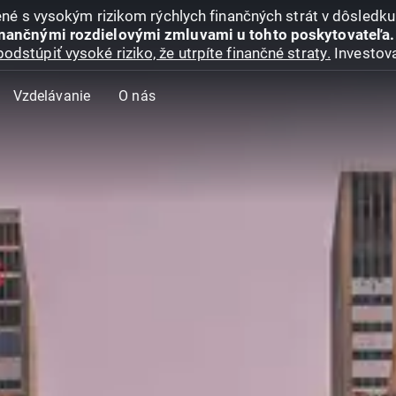
jené s vysokým rizikom rýchlych finančných strát v dôsledk
inančnými rozdielovými zmluvami u tohto poskytovateľa.
podstúpiť vysoké riziko, že utrpíte finančné straty.
Investova
Vzdelávanie
O nás