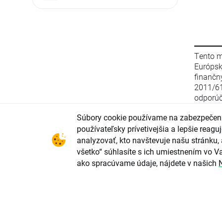
Tento m
Európs
finanč
2011/6
odporúč
stratég
Súbory cookie používame na zabezpečeni
zo 16. 
smerni
používateľsky prívetivejšia a lepšie rea
2003/12
analyzovať, kto navštevuje našu stránku, 
(EÚ) 2
všetko“ súhlasíte s ich umiestnením vo Va
parlame
ako spracúvame údaje, nájdete v našich
upravu
odporú
investi
konflik
investi