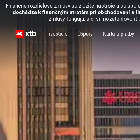
Finančné rozdielové zmluvy sú zložité nástroje a sú spo
dochádza k finančným stratám pri obchodovaní s f
zmluvy fungujú, a či si môžete dovoliť 
Investície
Úspory
Karta a platby