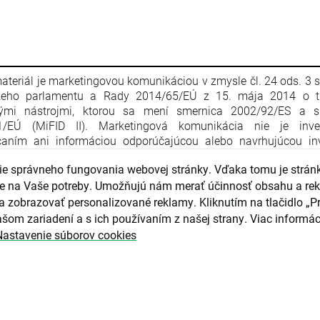
ateriál je marketingovou komunikáciou v zmysle čl. 24 ods. 3 
keho parlamentu a Rady 2014/65/EÚ z 15. mája 2014 o t
nými nástrojmi, ktorou sa mení smernica 2002/92/ES a s
1/EÚ (MiFID II). Marketingová komunikácia nie je inve
aním ani informáciou odporúčajúcou alebo navrhujúcou inv
iu v zmysle nariadenia Európskeho parlamentu a Rady (EÚ) č. 
e správneho fungovania webovej stránky. Vďaka tomu je strán
apríla 2014 o zneužívaní trhu (nariadenie o zneužívaní trhu) a o
ce Európskeho parlamentu a Rady 2003/6/ES a smerníc 
guje na Vaše potreby. Umožňujú nám merať účinnosť obsahu a re
4/ES, 2003/125/ES a 2004/72/ES a delegovaného nariadenia
a zobrazovať personalizované reklamy. Kliknutím na tlačidlo „Pr
016/958 z 9. marca 2016, ktorým sa dopĺňa nariadenie Eur
šom zariadení a s ich používaním z našej strany. Viac informác
ntu a Rady (EÚ) č. 596/2014, pokiaľ ide o regulačné technické 
Nastavenie súborov cookies
júce technické opatrenia na objektívnu prezentáciu inves
čaní alebo iných informácií, ktorými sa odporúča alebo n
čná stratégia, a na zverejňovanie osobitných záujmov alebo u
tov záujmov v zmysle zákona č. 566/2001 Z. z. o cenných pap
čných službách. Marketingová komunikácia je pripravená s n