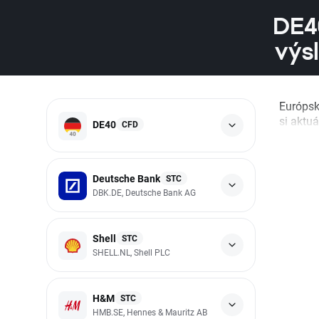
DE4
výs
Európsk
si aktuá
DE40
CFD
Deutsche Bank
STC
DBK.DE, Deutsche Bank AG
Shell
STC
SHELL.NL, Shell PLC
H&M
STC
HMB.SE, Hennes & Mauritz AB