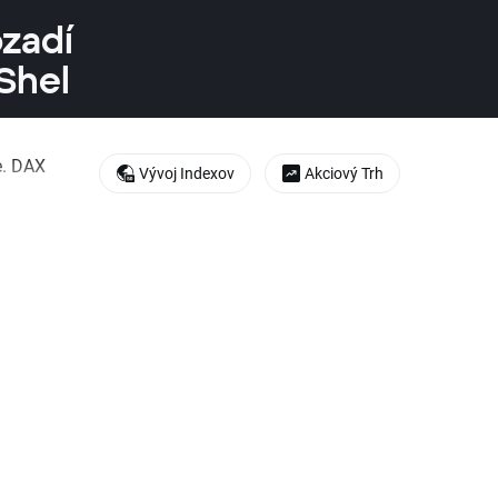
zadí
Shel
e. DAX
Vývoj Indexov
Akciový Trh