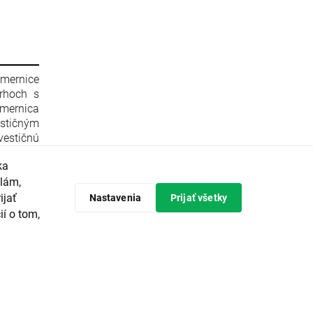
smernice
rhoch s
mernica
stičným
estičnú
596/2014
ka
 zrušení
Komisie
klám,
 Komisie
ijať
Nastavenia
Prijať všetky
ópskeho
ií o tom,
predpisy
tičných
avrhuje
vádzanie
ieroch a
ajvyššou