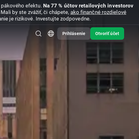
u pákového efektu.
Na 77 % účtov retailových investorov
Mali by ste zvážiť, či chápete,
ako finančné rozdielové
nie je rizikové. Investujte zodpovedne.
Prihlásenie
Otvoriť účet