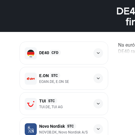
DE40
fi
Na euró
DE40 ras
DE40
CFD
E.ON
STC
EOAN.DE, E.ON SE
TUI
STC
TUI.DE, TUI AG
Novo Nordisk
STC
NOVOB.DK, Novo Nordisk A/S