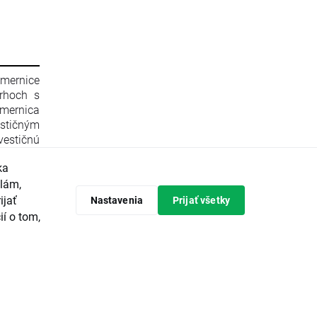
smernice
rhoch s
mernica
stičným
estičnú
596/2014
ka
 zrušení
Komisie
klám,
 Komisie
ijať
Nastavenia
Prijať všetky
ópskeho
ií o tom,
predpisy
tičných
avrhuje
vádzanie
ieroch a
ajvyššou