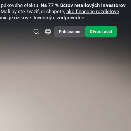
u pákového efektu.
Na 77 % účtov retailových investorov
Mali by ste zvážiť, či chápete,
ako finančné rozdielové
nie je rizikové. Investujte zodpovedne.
Prihlásenie
Otvoriť účet