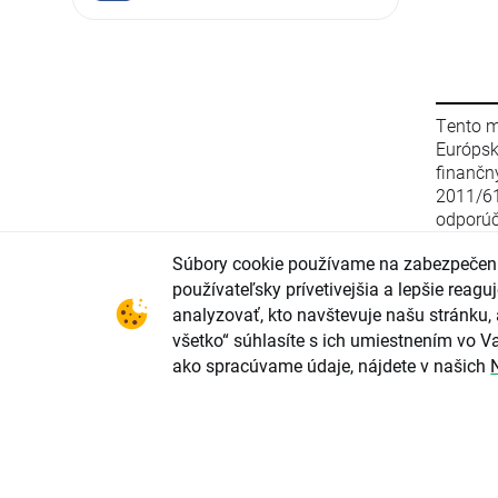
Tento m
Európs
finanč
2011/6
odporúč
stratég
Súbory cookie používame na zabezpečeni
zo 16. 
smerni
používateľsky prívetivejšia a lepšie rea
2003/12
analyzovať, kto navštevuje našu stránku, 
(EÚ) 2
všetko“ súhlasíte s ich umiestnením vo Va
parlame
ako spracúvame údaje, nájdete v našich
upravu
odporú
investi
konflik
investi