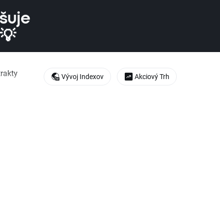
yšuje
 💡
rakty
Vývoj Indexov
Akciový Trh