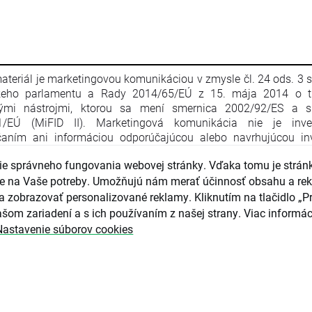
ateriál je marketingovou komunikáciou v zmysle čl. 24 ods. 3 
keho parlamentu a Rady 2014/65/EÚ z 15. mája 2014 o t
nými nástrojmi, ktorou sa mení smernica 2002/92/ES a s
1/EÚ (MiFID II). Marketingová komunikácia nie je inve
aním ani informáciou odporúčajúcou alebo navrhujúcou inv
iu v zmysle nariadenia Európskeho parlamentu a Rady (EÚ) č. 
e správneho fungovania webovej stránky. Vďaka tomu je strán
apríla 2014 o zneužívaní trhu (nariadenie o zneužívaní trhu) a o
ce Európskeho parlamentu a Rady 2003/6/ES a smerníc 
guje na Vaše potreby. Umožňujú nám merať účinnosť obsahu a re
4/ES, 2003/125/ES a 2004/72/ES a delegovaného nariadenia
a zobrazovať personalizované reklamy. Kliknutím na tlačidlo „Pr
016/958 z 9. marca 2016, ktorým sa dopĺňa nariadenie Eur
šom zariadení a s ich používaním z našej strany. Viac informác
ntu a Rady (EÚ) č. 596/2014, pokiaľ ide o regulačné technické 
Nastavenie súborov cookies
júce technické opatrenia na objektívnu prezentáciu inves
čaní alebo iných informácií, ktorými sa odporúča alebo n
čná stratégia, a na zverejňovanie osobitných záujmov alebo u
tov záujmov v zmysle zákona č. 566/2001 Z. z. o cenných pap
čných službách. Marketingová komunikácia je pripravená s n