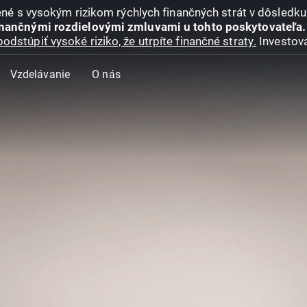
jené s vysokým rizikom rýchlych finančných strát v dôsledk
inančnými rozdielovými zmluvami u tohto poskytovateľa.
podstúpiť vysoké riziko, že utrpíte finančné straty.
Investova
Vzdelávanie
O nás