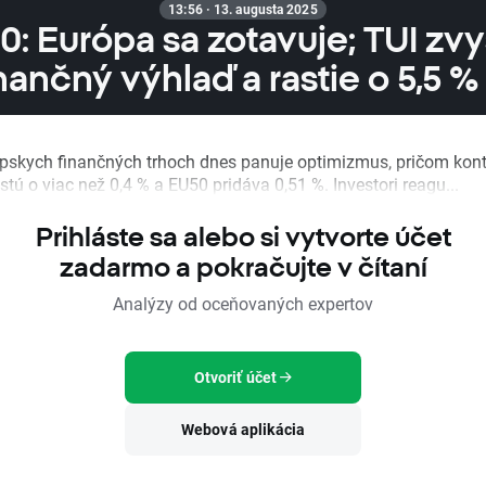
13:56 · 13. augusta 2025
: Európa sa zotavuje; TUI zv
nančný výhlaď a rastie o 5,5 %
pskych finančných trhoch dnes panuje optimizmus, pričom kont
tú o viac než 0,4 % a EU50 pridáva 0,51 %. Investori reagu...
Prihláste sa alebo si vytvorte účet
zadarmo a pokračujte v čítaní
Analýzy od oceňovaných expertov
Otvoriť účet
Webová aplikácia