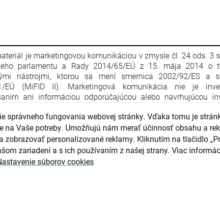
ateriál je marketingovou komunikáciou v zmysle čl. 24 ods. 3 
keho parlamentu a Rady 2014/65/EÚ z 15. mája 2014 o t
nými nástrojmi, ktorou sa mení smernica 2002/92/ES a s
1/EÚ (MiFID II). Marketingová komunikácia nie je inve
aním ani informáciou odporúčajúcou alebo navrhujúcou inv
iu v zmysle nariadenia Európskeho parlamentu a Rady (EÚ) č. 
e správneho fungovania webovej stránky. Vďaka tomu je strán
apríla 2014 o zneužívaní trhu (nariadenie o zneužívaní trhu) a o
ce Európskeho parlamentu a Rady 2003/6/ES a smerníc 
guje na Vaše potreby. Umožňujú nám merať účinnosť obsahu a re
4/ES, 2003/125/ES a 2004/72/ES a delegovaného nariadenia
a zobrazovať personalizované reklamy. Kliknutím na tlačidlo „Pr
016/958 z 9. marca 2016, ktorým sa dopĺňa nariadenie Eur
šom zariadení a s ich používaním z našej strany. Viac informác
ntu a Rady (EÚ) č. 596/2014, pokiaľ ide o regulačné technické 
Nastavenie súborov cookies
júce technické opatrenia na objektívnu prezentáciu inves
čaní alebo iných informácií, ktorými sa odporúča alebo n
čná stratégia, a na zverejňovanie osobitných záujmov alebo u
tov záujmov v zmysle zákona č. 566/2001 Z. z. o cenných pap
čných službách. Marketingová komunikácia je pripravená s n