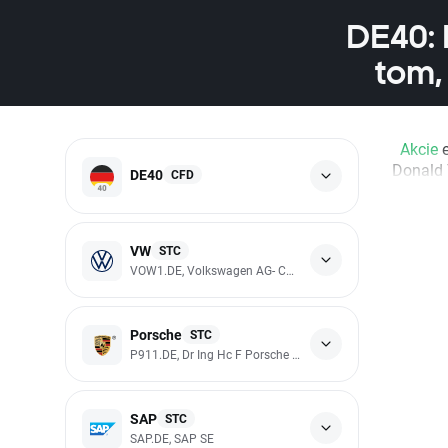
DE40: 
tom,
Akcie
e
Donald 
DE40
CFD
VW
STC
VOW1.DE, Volkswagen AG- Common Shares
Porsche
STC
P911.DE, Dr Ing Hc F Porsche AG - Preference Shares
SAP
STC
SAP.DE, SAP SE