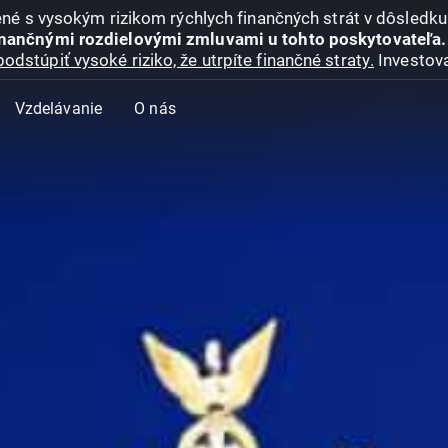
jené s vysokým rizikom rýchlych finančných strát v dôsledk
inančnými rozdielovými zmluvami u tohto poskytovateľa.
podstúpiť vysoké riziko, že utrpíte finančné straty.
Investova
Vzdelávanie
O nás