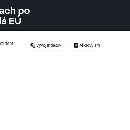
lach po
lá EÚ
ezident
Vývoj Indexov
Akciový Trh