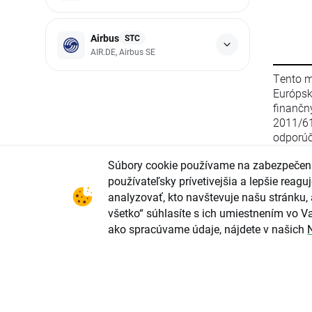
Airbus
STC
AIR.DE, Airbus SE
Tento m
Európs
finanč
2011/6
odporúč
stratég
Súbory cookie používame na zabezpečeni
zo 16. 
smerni
používateľsky prívetivejšia a lepšie rea
2003/12
analyzovať, kto navštevuje našu stránku, 
(EÚ) 2
všetko“ súhlasíte s ich umiestnením vo Va
parlame
ako spracúvame údaje, nájdete v našich
upravu
odporú
investi
konflik
investi