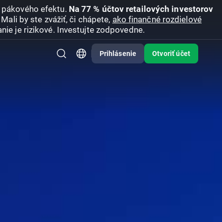
u pákového efektu.
Na 77 % účtov retailových investorov
Mali by ste zvážiť, či chápete,
ako finančné rozdielové
nie je rizikové. Investujte zodpovedne.
Prihlásenie
Otvoriť účet