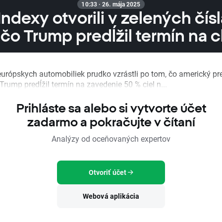
10:33 · 26. mája 2025
Indexy otvorili v zelených čís
 čo Trump predĺžil termín na c
urópskych automobiliek prudko vzrástli po tom, čo americký pr
Trump predĺžil termín na zavedenie 50 % ciel n...
Prihláste sa alebo si vytvorte účet
zadarmo a pokračujte v čítaní
Analýzy od oceňovaných expertov
Otvoriť účet
Webová aplikácia