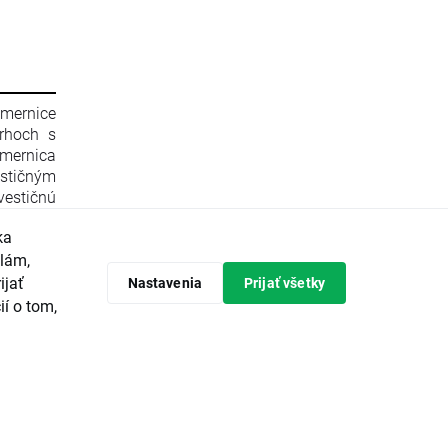
smernice
rhoch s
mernica
stičným
estičnú
596/2014
ka
 zrušení
Komisie
klám,
 Komisie
ijať
Nastavenia
Prijať všetky
ópskeho
ií o tom,
predpisy
tičných
avrhuje
vádzanie
ieroch a
ajvyššou