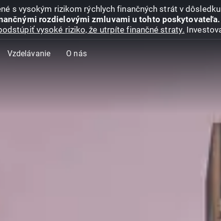
jené s vysokým rizikom rýchlych finančných strát v dôsledk
inančnými rozdielovými zmluvami u tohto poskytovateľa.
podstúpiť vysoké riziko, že utrpíte finančné straty.
Investova
Vzdelávanie
O nás