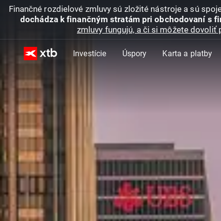
Finančné rozdielové zmluvy sú zložité nástroje a sú spo
dochádza k finančným stratám pri obchodovaní s f
zmluvy fungujú, a či si môžete dovoliť 
Investície
Úspory
Karta a platby