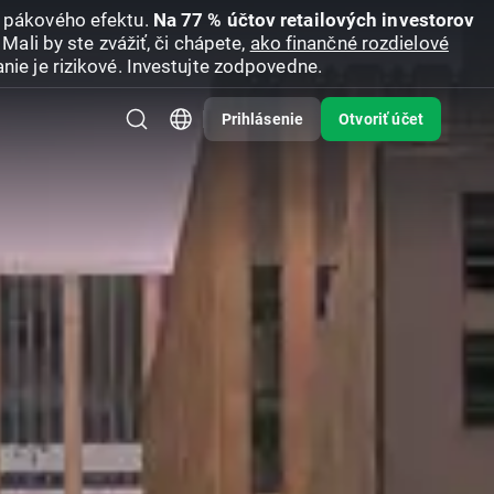
u pákového efektu.
Na 77 % účtov retailových investorov
Mali by ste zvážiť, či chápete,
ako finančné rozdielové
nie je rizikové. Investujte zodpovedne.
Prihlásenie
Otvoriť účet