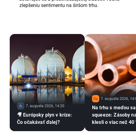
zlepšeniu sentimentu na širšom trhu.
7. augusta 2026, 14:
7. augusta 2026, 14:20
Na trhu s meďou sa
🎥 Európsky plyn v kríze:
squeeze: Zásoby n
Čo očakávať ďalej?
klesli o viac než 4
hromadia meď a Čí