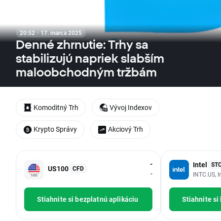
20:52 · 17. marca 2025
Denné zhrnutie: Trhy sa
stabilizujú napriek slabším
maloobchodným tržbám
Komoditný Trh
Vývoj Indexov
Krypto Správy
Akciový Trh
-
Intel
ST
US100
CFD
-
INTC.US, I
Stiahnite si bezplatnú aplikáciu
Stiahnite si