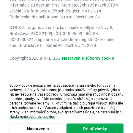
informácie sú dostupné na internetových stránkach XTB v
sekciách Informácie o účtoch, Poučenie o riziku a
Podmienkach obchodovania rozdielových zmlúv.
XTB S.A., organizačná zložka so sídlom Mlynské Nivy 5,
Bratislava, PSČ 821 09, IČO: 36859699, DIČ: SK
4020230324, zapísaná v obchodnom registri Okresného
súdu Bratislava III, oddiel Po, vložka č. 1623/B.
Copyright 2026 © XTB S.A.
•
Nastavenie súborov cookie
Súbory cookie používame na zabezpečenie správneho fungovania
webovej stránky. Vďaka tomu je stránka používateľsky prívetivejšia a
lepšie reaguje na Vaše potreby. Umožňujú nám merať účinnosť obsahu
a reklám, analyzovať, kto navštevuje našu stránku, a zobrazovať
personalizované reklamy. Kliknutím na tlačidlo „Prijať všetko“ súhlasíte
s ich umiestnením vo Vašom zariadení a s ich používaním z našej
strany. Viac informácií o tom, ako spracúvame údaje, nájdete v našich
Nastavenie súborov cookies
Nastavenia
Prijať všetky