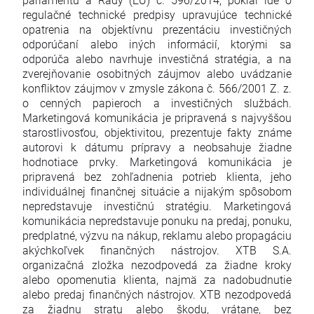
regulačné technické predpisy upravujúce technické
opatrenia na objektívnu prezentáciu investičných
odporúčaní alebo iných informácií, ktorými sa
odporúča alebo navrhuje investičná stratégia, a na
zverejňovanie osobitných záujmov alebo uvádzanie
konfliktov záujmov v zmysle zákona č. 566/2001 Z. z.
o cenných papieroch a investičných službách.
Marketingová komunikácia je pripravená s najvyššou
starostlivosťou, objektivitou, prezentuje fakty známe
autorovi k dátumu prípravy a neobsahuje žiadne
hodnotiace prvky. Marketingová komunikácia je
pripravená bez zohľadnenia potrieb klienta, jeho
individuálnej finančnej situácie a nijakým spôsobom
nepredstavuje investičnú stratégiu. Marketingová
komunikácia nepredstavuje ponuku na predaj, ponuku,
predplatné, výzvu na nákup, reklamu alebo propagáciu
akýchkoľvek finančných nástrojov. XTB S.A.
organizačná zložka nezodpovedá za žiadne kroky
alebo opomenutia klienta, najmä za nadobudnutie
alebo predaj finančných nástrojov. XTB nezodpovedá
za žiadnu stratu alebo škodu, vrátane, bez