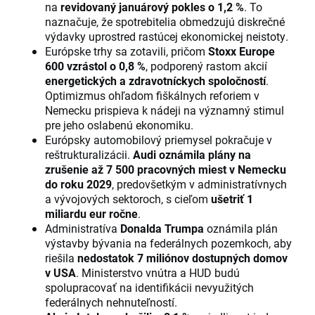
na
revidovaný januárový pokles o 1,2 %
. To
naznačuje, že spotrebitelia obmedzujú diskrečné
výdavky uprostred rastúcej ekonomickej neistoty.
Európske trhy sa zotavili, pričom
Stoxx Europe
600 vzrástol o 0,8 %
, podporený rastom akcií
energetických a zdravotníckych spoločností
.
Optimizmus ohľadom fiškálnych reforiem v
Nemecku prispieva k nádeji na významný stimul
pre jeho oslabenú ekonomiku.
Európsky automobilový priemysel pokračuje v
reštrukturalizácii.
Audi oznámila plány na
zrušenie až 7 500 pracovných miest v Nemecku
do roku 2029
, predovšetkým v administratívnych
a vývojových sektoroch, s cieľom
ušetriť 1
miliardu eur ročne
.
Administratíva
Donalda Trumpa
oznámila plán
výstavby bývania na federálnych pozemkoch, aby
riešila
nedostatok 7 miliónov dostupných domov
v USA
. Ministerstvo vnútra a HUD budú
spolupracovať na identifikácii nevyužitých
federálnych nehnuteľností.