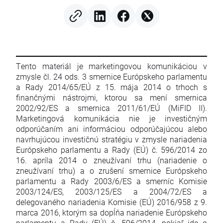
zvyšuje dovozy 🔥
Tento materiál je marketingovou komunikáciou v
zmysle čl. 24 ods. 3 smernice Európskeho parlamentu
a Rady 2014/65/EÚ z 15. mája 2014 o trhoch s
finančnými nástrojmi, ktorou sa mení smernica
2002/92/ES a smernica 2011/61/EÚ (MiFID II).
Marketingová komunikácia nie je investičným
odporúčaním ani informáciou odporúčajúcou alebo
navrhujúcou investičnú stratégiu v zmysle nariadenia
Európskeho parlamentu a Rady (EÚ) č. 596/2014 zo
16. apríla 2014 o zneužívaní trhu (nariadenie o
zneužívaní trhu) a o zrušení smernice Európskeho
parlamentu a Rady 2003/6/ES a smerníc Komisie
2003/124/ES, 2003/125/ES a 2004/72/ES a
delegovaného nariadenia Komisie (EÚ) 2016/958 z 9.
marca 2016, ktorým sa dopĺňa nariadenie Európskeho
parlamentu a Rady (EÚ) č. 596/2014, pokiaľ ide o