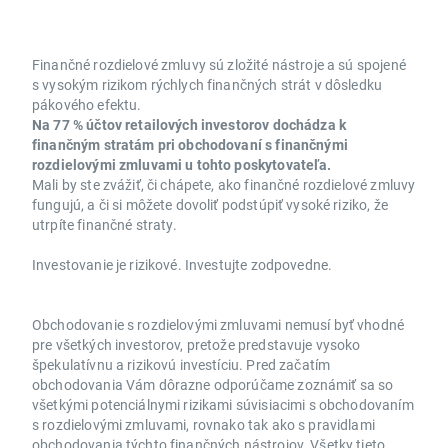
Finančné rozdielové zmluvy sú zložité nástroje a sú spojené
s vysokým rizikom rýchlych finančných strát v dôsledku
pákového efektu.
Na 77 % účtov retailových investorov dochádza k
finančným stratám pri obchodovaní s finančnými
rozdielovými zmluvami u tohto poskytovateľa.
Mali by ste zvážiť, či chápete, ako finančné rozdielové zmluvy
fungujú, a či si môžete dovoliť podstúpiť vysoké riziko, že
utrpíte finančné straty.
Investovanie je rizikové. Investujte zodpovedne.
Obchodovanie s rozdielovými zmluvami nemusí byť vhodné
pre všetkých investorov, pretože predstavuje vysoko
špekulatívnu a rizikovú investíciu. Pred začatím
obchodovania Vám dôrazne odporúčame zoznámiť sa so
všetkými potenciálnymi rizikami súvisiacimi s obchodovaním
s rozdielovými zmluvami, rovnako tak ako s pravidlami
obchodovania týchto finančných nástrojov. Všetky tieto