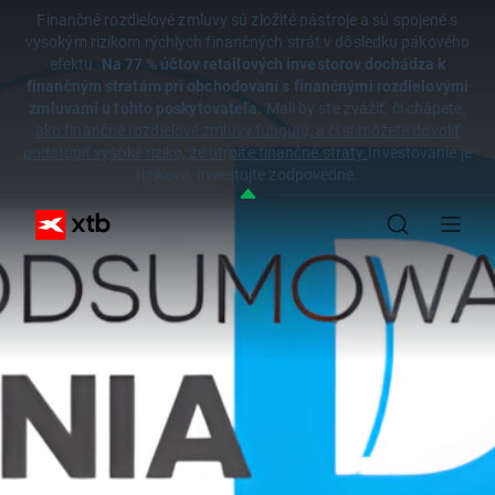
Finančné rozdielové zmluvy sú zložité nástroje a sú spojené s
vysokým rizikom rýchlych finančných strát v dôsledku pákového
efektu.
Na 77 % účtov retailových investorov dochádza k
finančným stratám pri obchodovaní s finančnými rozdielovými
zmluvami u tohto poskytovateľa.
Mali by ste zvážiť, či chápete,
ako finančné rozdielové zmluvy fungujú, a či si môžete dovoliť
podstúpiť vysoké riziko, že utrpíte finančné straty.
Investovanie je
rizikové. Investujte zodpovedne.