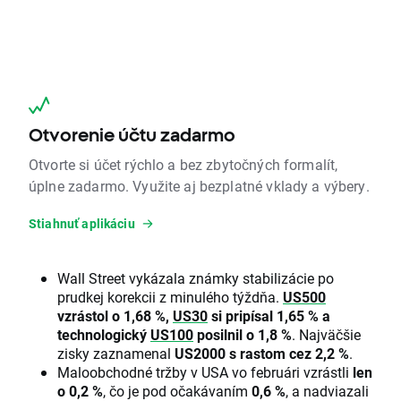
Otvorenie účtu zadarmo
Otvorte si účet rýchlo a bez zbytočných formalít,
úplne zadarmo. Využite aj bezplatné vklady a výbery.
Stiahnuť aplikáciu
Wall Street vykázala známky stabilizácie po
prudkej korekcii z minulého týždňa.
US500
vzrástol o 1,68 %,
US30
si pripísal 1,65 % a
technologický
US100
posilnil o 1,8 %
. Najväčšie
zisky zaznamenal
US2000 s rastom cez 2,2 %
.
Maloobchodné tržby v USA vo februári vzrástli
len
o 0,2 %
, čo je pod očakávaním
0,6 %
, a nadviazali