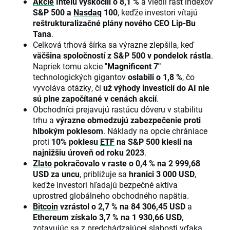
Akcie
Intelu vyskočili o 8,1 %
a viedli rast indexov
S&P 500 a
Nasdaq
100
, keďže investori vítajú
reštrukturalizačné plány nového CEO Lip-Bu
Tana
.
Celková trhová šírka sa výrazne zlepšila, keď
väčšina spoločností z S&P 500 v pondelok rástla
.
Napriek tomu akcie
"Magnificent 7"
technologických gigantov
oslabili o 1,8 %
, čo
vyvoláva otázky, či
už výhody investícií do AI nie
sú plne započítané v cenách akcií
.
Obchodníci prejavujú rastúcu dôveru v stabilitu
trhu a
výrazne obmedzujú zabezpečenie proti
hlbokým poklesom
. Náklady na opcie chrániace
proti
10% poklesu
ETF
na S&P 500 klesli na
najnižšiu úroveň od roku 2023
.
Zlato
pokračovalo v raste o 0,4 % na 2 999,68
USD za uncu
, približuje sa
hranici 3 000 USD
,
keďže investori hľadajú bezpečné aktíva
uprostred globálneho obchodného napätia.
Bitcoin
vzrástol o 2,7 % na 84 306,45 USD
a
Ethereum
získalo 3,7 % na 1 930,66 USD
,
zotavujúc sa z predchádzajúcej slabosti vďaka