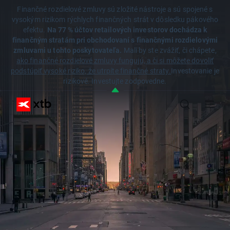
Finančné rozdielové zmluvy sú zložité nástroje a sú spojené s
vysokým rizikom rýchlych finančných strát v dôsledku pákového
efektu.
Na 77 % účtov retailových investorov dochádza k
finančným stratám pri obchodovaní s finančnými rozdielovými
zmluvami u tohto poskytovateľa.
Mali by ste zvážiť, či chápete,
ako finančné rozdielové zmluvy fungujú, a či si môžete dovoliť
podstúpiť vysoké riziko, že utrpíte finančné straty.
Investovanie je
rizikové. Investujte zodpovedne.