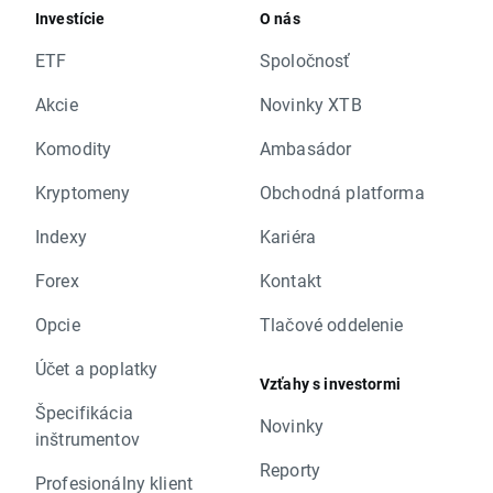
Investície
O nás
ETF
Spoločnosť
Akcie
Novinky XTB
Komodity
Ambasádor
Kryptomeny
Obchodná platforma
Indexy
Kariéra
Forex
Kontakt
Opcie
Tlačové oddelenie
Účet a poplatky
Vzťahy s investormi
Špecifikácia
Novinky
inštrumentov
Reporty
Profesionálny klient