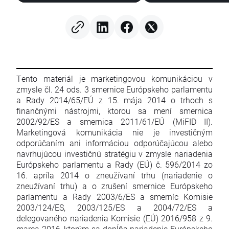
%
informácie o Iráne 
zameranie na kryp
Tento materiál je marketingovou komunikáciou v
zmysle čl. 24 ods. 3 smernice Európskeho parlamentu
a Rady 2014/65/EÚ z 15. mája 2014 o trhoch s
finančnými nástrojmi, ktorou sa mení smernica
2002/92/ES a smernica 2011/61/EÚ (MiFID II).
Marketingová komunikácia nie je investičným
odporúčaním ani informáciou odporúčajúcou alebo
navrhujúcou investičnú stratégiu v zmysle nariadenia
Európskeho parlamentu a Rady (EÚ) č. 596/2014 zo
16. apríla 2014 o zneužívaní trhu (nariadenie o
zneužívaní trhu) a o zrušení smernice Európskeho
parlamentu a Rady 2003/6/ES a smerníc Komisie
2003/124/ES, 2003/125/ES a 2004/72/ES a
delegovaného nariadenia Komisie (EÚ) 2016/958 z 9.
marca 2016, ktorým sa dopĺňa nariadenie Európskeho