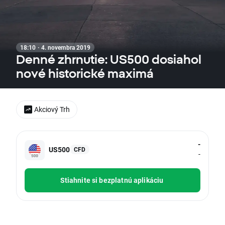
18:10 · 4. novembra 2019
Denné zhrnutie: US500 dosiahol
nové historické maximá
Akciový Trh
-
US500
CFD
-
Stiahnite si bezplatnú aplikáciu