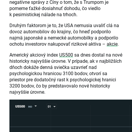
negatívne správy z Číny o tom, že s Trumpom je
pomerne ťažké dosiahnuť dohodu, čo viedlo
k pesimistickej nálade na trhoch.
Druhým faktorom je to, že USA nemusia uvaliť clá na
dovoz automobilov do krajiny, čo hneď podporilo
najmä japonské a nemecké automobilky a podporilo
ochotu investorov nakupovať rizikové aktíva –
akcie
.
Americký akciový index
US500
sa dnes dostal na nové
historicky najvyššie úrovne. V prípade, ak v najbližších
dňoch dokáže denná sviečka uzavrieť nad
psychologickou hranicou 3100 bodov, otvorí sa
priestor pre dodatočný rast k psychologickej hranici
3200 bodov, čo by predstavovalo nové historicky
najvyššie úrovne.