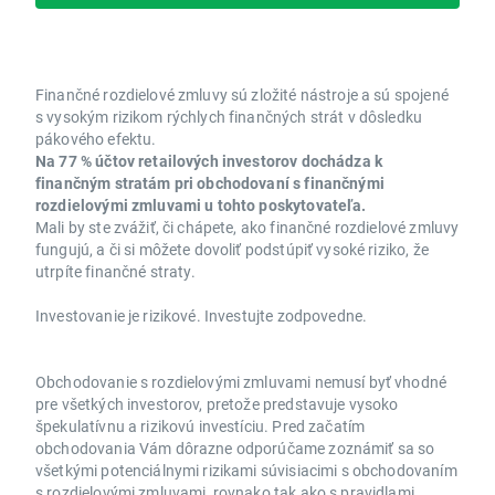
Finančné rozdielové zmluvy sú zložité nástroje a sú spojené
s vysokým rizikom rýchlych finančných strát v dôsledku
pákového efektu.
Na 77 % účtov retailových investorov dochádza k
finančným stratám pri obchodovaní s finančnými
rozdielovými zmluvami u tohto poskytovateľa.
Mali by ste zvážiť, či chápete, ako finančné rozdielové zmluvy
fungujú, a či si môžete dovoliť podstúpiť vysoké riziko, že
utrpíte finančné straty.
Investovanie je rizikové. Investujte zodpovedne.
Obchodovanie s rozdielovými zmluvami nemusí byť vhodné
pre všetkých investorov, pretože predstavuje vysoko
špekulatívnu a rizikovú investíciu. Pred začatím
obchodovania Vám dôrazne odporúčame zoznámiť sa so
všetkými potenciálnymi rizikami súvisiacimi s obchodovaním
s rozdielovými zmluvami, rovnako tak ako s pravidlami