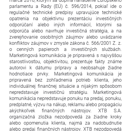
parlamentu a Rady (EÚ) č. 596/2014, pokiaľ ide o
regulačné technické predpisy upravujúce technické
opatrenia na objektívnu prezentáciu investičných
odporúčaní alebo iných informácií, ktorými sa
odporúča alebo navrhuje investičná stratégia, a na
zverejňovanie osobitných záujmov alebo uvádzanie
konfliktov záujmov v zmysle zákona č. 566/2001 Z. z.
o cenných papieroch a investičných službách.
Marketingová komunikácia je pripravená s najvyššou
starostlivosťou, objektivitou, prezentuje fakty známe
autorovi k dátumu prípravy a neobsahuje žiadne
hodnotiace prvky. Marketingová komunikácia je
pripravená bez zohľadnenia potrieb klienta, jeho
individuálnej finančnej situácie a nijakým spôsobom
nepredstavuje investičnú stratégiu. Marketingová
komunikácia nepredstavuje ponuku na predaj, ponuku,
predplatné, výzvu na nákup, reklamu alebo propagáciu
akýchkoľvek finančných nástrojov. XTB S.A.
organizačná zložka nezodpovedá za žiadne kroky
alebo opomenutia klienta, najmä za nadobudnutie
alebo predaj finančných nástrojov. XTB nezodpovedá