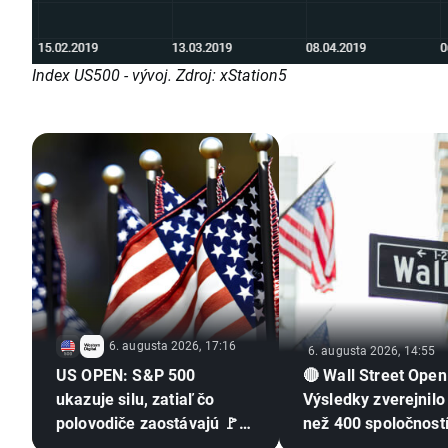
Index US500 - vývoj. Zdroj: xStation5
6. augusta 2026, 17:16
6. augusta 2026, 14:55
US OPEN: S&P 500
🔴 Wall Street Open
ukazuje silu, zatiaľ čo
Výsledky zverejnilo
polovodiče zaostávajú 🚩
než 400 spoločností
Western Digital klesá o 12
indexu S&P 500, ak