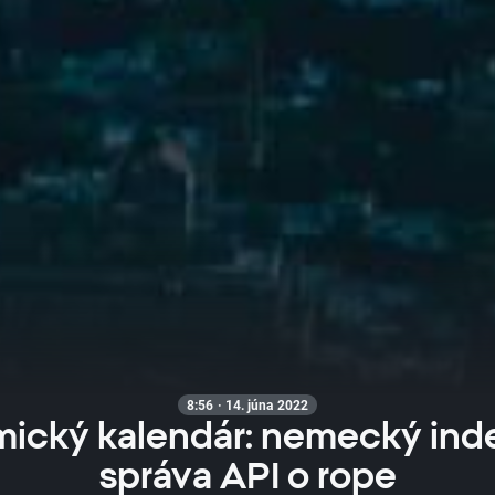
8:56 · 14. júna 2022
ický kalendár: nemecký ind
správa API o rope