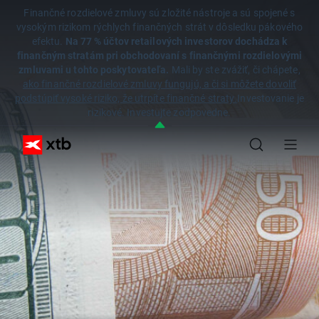
Finančné rozdielové zmluvy sú zložité nástroje a sú spojené s
vysokým rizikom rýchlych finančných strát v dôsledku pákového
efektu.
Na 77 % účtov retailových investorov dochádza k
finančným stratám pri obchodovaní s finančnými rozdielovými
zmluvami u tohto poskytovateľa.
Mali by ste zvážiť, či chápete,
ako finančné rozdielové zmluvy fungujú, a či si môžete dovoliť
podstúpiť vysoké riziko, že utrpíte finančné straty.
Investovanie je
rizikové. Investujte zodpovedne.