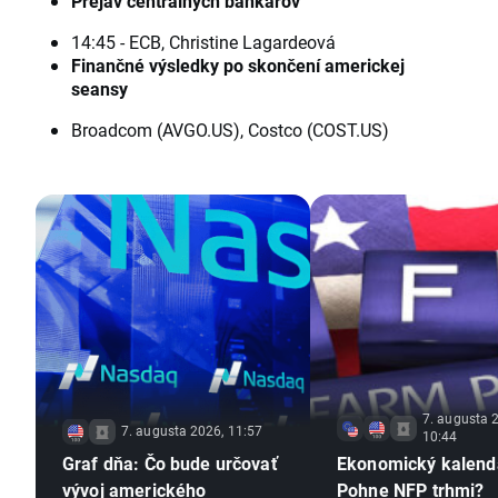
Prejav centrálnych bankárov
14:45 - ECB, Christine Lagardeová
Finančné výsledky po skončení americkej
seansy
Broadcom (AVGO.US), Costco (COST.US)
7. augusta 
7. augusta 2026, 11:57
10:44
Graf dňa: Čo bude určovať
Ekonomický kalend
vývoj amerického
Pohne NFP trhmi?