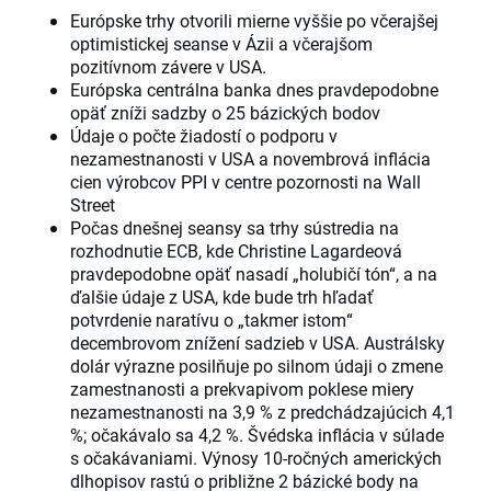
Európske trhy otvorili mierne vyššie po včerajšej
optimistickej seanse v Ázii a včerajšom
pozitívnom závere v USA.
Európska centrálna banka dnes pravdepodobne
opäť zníži sadzby o 25 bázických bodov
Údaje o počte žiadostí o podporu v
nezamestnanosti v USA a novembrová inflácia
cien výrobcov PPI v centre pozornosti na Wall
Street
Počas dnešnej seansy sa trhy sústredia na
rozhodnutie ECB, kde Christine Lagardeová
pravdepodobne opäť nasadí „holubičí tón“, a na
ďalšie údaje z USA, kde bude trh hľadať
potvrdenie naratívu o „takmer istom“
decembrovom znížení sadzieb v USA. Austrálsky
dolár výrazne posilňuje po silnom údaji o zmene
zamestnanosti a prekvapivom poklese miery
nezamestnanosti na 3,9 % z predchádzajúcich 4,1
%; očakávalo sa 4,2 %. Švédska inflácia v súlade
s očakávaniami. Výnosy 10-ročných amerických
dlhopisov rastú o približne 2 bázické body na