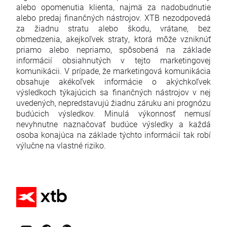
alebo opomenutia klienta, najmä za nadobudnutie
alebo predaj finančných nástrojov. XTB nezodpovedá
za žiadnu stratu alebo škodu, vrátane, bez
obmedzenia, akejkoľvek straty, ktorá môže vzniknúť
priamo alebo nepriamo, spôsobená na základe
informácií obsiahnutých v tejto marketingovej
komunikácii. V prípade, že marketingová komunikácia
obsahuje akékoľvek informácie o akýchkoľvek
výsledkoch týkajúcich sa finančných nástrojov v nej
uvedených, nepredstavujú žiadnu záruku ani prognózu
budúcich výsledkov. Minulá výkonnosť nemusí
nevyhnutne naznačovať budúce výsledky a každá
osoba konajúca na základe týchto informácií tak robí
výlučne na vlastné riziko.