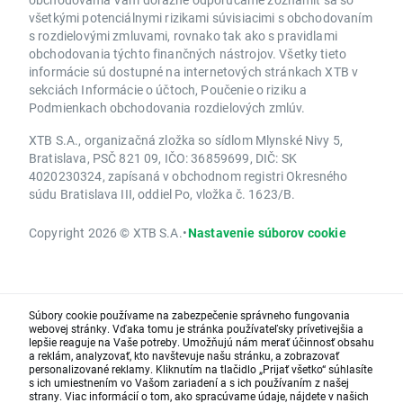
všetkými potenciálnymi rizikami súvisiacimi s obchodovaním
s rozdielovými zmluvami, rovnako tak ako s pravidlami
obchodovania týchto finančných nástrojov. Všetky tieto
informácie sú dostupné na internetových stránkach XTB v
sekciách Informácie o účtoch, Poučenie o riziku a
Podmienkach obchodovania rozdielových zmlúv.
XTB S.A., organizačná zložka so sídlom Mlynské Nivy 5,
Bratislava, PSČ 821 09, IČO: 36859699, DIČ: SK
4020230324, zapísaná v obchodnom registri Okresného
súdu Bratislava III, oddiel Po, vložka č. 1623/B.
Copyright 2026 © XTB S.A.
•
Nastavenie súborov cookie
Súbory cookie používame na zabezpečenie správneho fungovania
webovej stránky. Vďaka tomu je stránka používateľsky prívetivejšia a
lepšie reaguje na Vaše potreby. Umožňujú nám merať účinnosť obsahu
a reklám, analyzovať, kto navštevuje našu stránku, a zobrazovať
personalizované reklamy. Kliknutím na tlačidlo „Prijať všetko“ súhlasíte
s ich umiestnením vo Vašom zariadení a s ich používaním z našej
strany. Viac informácií o tom, ako spracúvame údaje, nájdete v našich