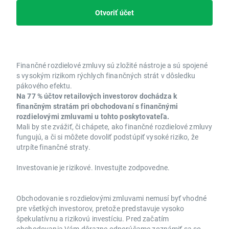
Otvoriť účet
Finančné rozdielové zmluvy sú zložité nástroje a sú spojené
s vysokým rizikom rýchlych finančných strát v dôsledku
pákového efektu.
Na 77 % účtov retailových investorov dochádza k
finančným stratám pri obchodovaní s finančnými
rozdielovými zmluvami u tohto poskytovateľa.
Mali by ste zvážiť, či chápete, ako finančné rozdielové zmluvy
fungujú, a či si môžete dovoliť podstúpiť vysoké riziko, že
utrpíte finančné straty.
Investovanie je rizikové. Investujte zodpovedne.
Obchodovanie s rozdielovými zmluvami nemusí byť vhodné
pre všetkých investorov, pretože predstavuje vysoko
špekulatívnu a rizikovú investíciu. Pred začatím
obchodovania Vám dôrazne odporúčame zoznámiť sa so