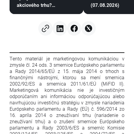
akciového trhu?
(07.08.2026)
(07.08.2026)
Tento materiál je marketingovou komunikáciou v
zmysle čl. 24 ods. 3 smernice Európskeho parlamentu
a Rady 2014/65/EÚ z 15. mája 2014 o trhoch s
finančnými nástrojmi, ktorou sa mení smernica
2002/92/ES a smernica 2011/61/EÚ (MiFID II).
Marketingová komunikácia nie je investičným
odporúčaním ani informáciou odporúčajúcou alebo
navrhujúcou investičnú stratégiu v zmysle nariadenia
Európskeho parlamentu a Rady (EÚ) č. 596/2014 zo
16. apríla 2014 o zneužívaní trhu (nariadenie o
zneužívaní trhu) a o zrušení smernice Európskeho
parlamentu a Rady 2003/6/ES a smerníc Komisie
2003/124/ES, 2003/125/ES a 2004/72/ES a