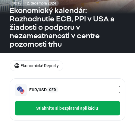
10:15 · 12. decembra 2024
Ekonomický kalendár:
Rozhodnutie ECB, PPI v USA a
žiadosti o podporu v
nezamestnanosti v centre
pozornosti trhu
Ekonomické Reporty
-
EUR/USD
CFD
-
Stiahnite si bezplatnú aplikáciu