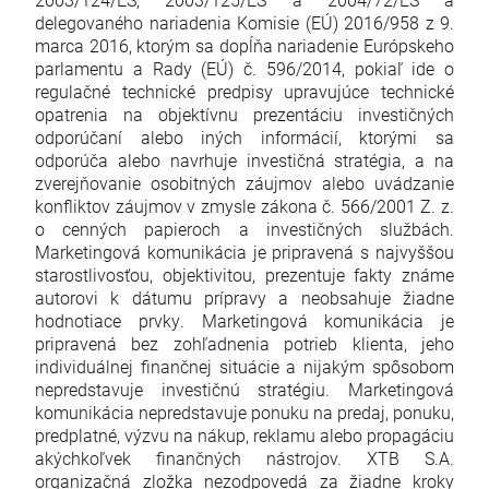
delegovaného nariadenia Komisie (EÚ) 2016/958 z 9.
marca 2016, ktorým sa dopĺňa nariadenie Európskeho
parlamentu a Rady (EÚ) č. 596/2014, pokiaľ ide o
regulačné technické predpisy upravujúce technické
opatrenia na objektívnu prezentáciu investičných
odporúčaní alebo iných informácií, ktorými sa
odporúča alebo navrhuje investičná stratégia, a na
zverejňovanie osobitných záujmov alebo uvádzanie
konfliktov záujmov v zmysle zákona č. 566/2001 Z. z.
o cenných papieroch a investičných službách.
Marketingová komunikácia je pripravená s najvyššou
starostlivosťou, objektivitou, prezentuje fakty známe
autorovi k dátumu prípravy a neobsahuje žiadne
hodnotiace prvky. Marketingová komunikácia je
pripravená bez zohľadnenia potrieb klienta, jeho
individuálnej finančnej situácie a nijakým spôsobom
nepredstavuje investičnú stratégiu. Marketingová
komunikácia nepredstavuje ponuku na predaj, ponuku,
predplatné, výzvu na nákup, reklamu alebo propagáciu
akýchkoľvek finančných nástrojov. XTB S.A.
organizačná zložka nezodpovedá za žiadne kroky