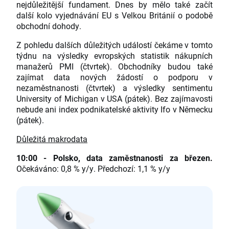
nejdůležitější fundament. Dnes by mělo také začít
další kolo vyjednávání EU s Velkou Británií o podobě
obchodní dohody.
Z pohledu dalších důležitých událostí čekáme v tomto
týdnu na výsledky evropských statistik nákupních
manažerů PMI (čtvrtek). Obchodníky budou také
zajímat data nových žádostí o podporu v
nezaměstnanosti (čtvrtek) a výsledky sentimentu
University of Michigan v USA (pátek). Bez zajímavosti
nebude ani index podnikatelské aktivity Ifo v Německu
(pátek).
Důležitá makrodata
10:00 - Polsko, data zaměstnanosti za březen.
Očekáváno: 0,8 % y/y. Předchozí: 1,1 % y/y