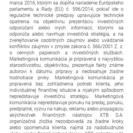
marca 2016, ktorým sa dopĺňa nariadenie Európskeho
parlamentu a Rady (EÚ) č. 596/2014, pokiaľ ide o
regulačné technické predpisy upravujúce technické
opatrenia na objektívnu prezentáciu investičných
odporúčaní alebo iných informácií, ktorými sa
odporúča alebo navrhuje investičná stratégia, a na
zverejňovanie osobitných záujmov alebo uvádzanie
konfliktov záujmov v zmysle zákona č. 566/2001 Z. z.
o cenných papieroch a investičných službách.
Marketingová komunikácia je pripravená s najvyššou
starostlivosťou, objektivitou, prezentuje fakty známe
autorovi k dátumu prípravy a neobsahuje žiadne
hodnotiace prvky. Marketingová komunikácia je
pripravená bez zohľadnenia potrieb klienta, jeho
individuálnej finančnej situácie a nijakým spôsobom
nepredstavuje investičnú stratégiu. Marketingová
komunikácia nepredstavuje ponuku na predaj, ponuku,
predplatné, výzvu na nákup, reklamu alebo propagáciu
akýchkoľvek finančných nástrojov. XTB S.A.
organizačná zložka nezodpovedá za žiadne kroky
alebo opomenutia klienta, najmä za nadobudnutie