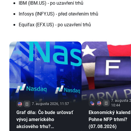
IBM (IBM.US) - po uzavření trhů
Infosys (INFY.US) - před otevřením trhů
Equifax (EFX.US) - po uzavření trhů
7. augusta 
7. augusta 2026, 11:57
10:44
Graf dňa: Čo bude určovať
Ekonomický kalend
vývoj amerického
Pohne NFP trhmi?
akciového trhu?
(07.08.2026)