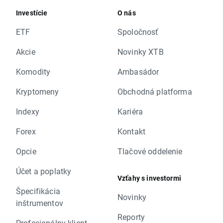
Investície
O nás
ETF
Spoločnosť
Akcie
Novinky XTB
Komodity
Ambasádor
Kryptomeny
Obchodná platforma
Indexy
Kariéra
Forex
Kontakt
Opcie
Tlačové oddelenie
Účet a poplatky
Vzťahy s investormi
Špecifikácia
Novinky
inštrumentov
Reporty
Profesionálny klient