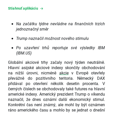
Stiahnuť aplikáciu
Na začátku týdne nevládne na finančních trzích
jednoznačný směr
Trump naznačil možnost nového stimulu
Po uzavření trhů reportuje své výsledky IBM
(IBM.US)
Globální akciové trhy začaly nový týden neutrálně.
Hlavní asijské akciové indexy skončily obchodování
na nižší úrovni, nicméně
akcie
v Evropě otevřely
převážně do pozitivního teritoria. Německý DAX
přidával po otevření několik desetin procenta. V
černých číslech se obchodovaly také futures na hlavní
americké indexy. Americký prezident Trump o víkendu
naznačil, že dnes oznámí další ekonomický stimul.
Konkrétní čas není známý, ale mohl by být oznámen
ráno amerického času a mohlo by se jednat o dnešní