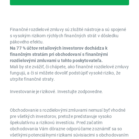
Finančné rozdielové zmluvy sú zložité nástroje a sú spojené
s vysokým rizikom rýchlych finančných strát v dôsledku
pákového efektu.
Na 77 % účtov retailových investorov dochádza k
finančným stratám pri obchodovaní s finančnými
rozdielovými zmluvami u tohto poskytovateľa.
Mali by ste zvážiť, či chápete, ako finančné rozdielové zmluvy
fungujú, a či si môžete dovoliť podstúpiť vysoké riziko, že
utrpíte finančné straty.
Investovanie je rizikové. Investujte zodpovedne.
Obchodovanie s rozdielovými zmluvami nemusí byť vhodné
pre všetkých investorov, pretože predstavuje vysoko
špekulatívnu a rizikovú investíciu. Pred začatím
obchodovania Vám dôrazne odporúčame zoznámiť sa so
všetkými potenciálnymi rizikami súvisiacimi s obchodovaním