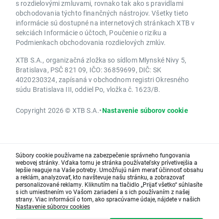
s rozdielovými zmluvami, rovnako tak ako s pravidlami
obchodovania týchto finančných nástrojov. Všetky tieto
informácie sú dostupné na internetových stránkach XTB v
sekciách Informácie o účtoch, Poučenie o riziku a
Podmienkach obchodovania rozdielových zmlúv.
XTB S.A., organizačná zložka so sídlom Mlynské Nivy 5,
Bratislava, PSČ 821 09, IČO: 36859699, DIČ: SK
4020230324, zapísaná v obchodnom registri Okresného
súdu Bratislava III, oddiel Po, vložka č. 1623/B.
Copyright 2026 © XTB S.A.
•
Nastavenie súborov cookie
Súbory cookie používame na zabezpečenie správneho fungovania
webovej stránky. Vďaka tomu je stránka používateľsky prívetivejšia a
lepšie reaguje na Vaše potreby. Umožňujú nám merať účinnosť obsahu
a reklám, analyzovať, kto navštevuje našu stránku, a zobrazovať
personalizované reklamy. Kliknutím na tlačidlo „Prijať všetko“ súhlasíte
s ich umiestnením vo Vašom zariadení a s ich používaním z našej
strany. Viac informácií o tom, ako spracúvame údaje, nájdete v našich
Nastavenie súborov cookies