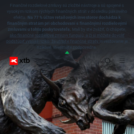
Finančné rozdielové zmluvy sú zložité nástroje a sú spojené s
vysokým rizikom rýchlych finančných strát v dôsledku pákového
efektu.
Na 77 % účtov retailových investorov dochádza k
finančným stratám pri obchodovaní s finančnými rozdielovými
zmluvami u tohto poskytovateľa.
Mali by ste zvážiť, či chápete,
ako finančné rozdielové zmluvy fungujú, a či si môžete dovoliť
podstúpiť vysoké riziko, že utrpíte finančné straty.
Investovanie je
rizikové. Investujte zodpovedne.