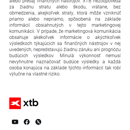
alebo predaj finančných nástrojov. XTB nezodpovedá
za žiadnu stratu alebo škodu, vrátane, bez
obmedzenia, akejkoľvek straty, ktorá môže vzniknúť
priamo alebo nepriamo, spôsobená na základe
informácií obsiahnutých v tejto marketingovej
komunikácii. V prípade, že marketingová komunikácia
obsahuje akékoľvek informácie o akýchkoľvek
výsledkoch týkajúcich sa finančných nástrojov v nej
uvedených, nepredstavujú žiadnu záruku ani prognózu
budúcich výsledkov. Minulá výkonnosť nemusí
nevyhnutne naznačovať budúce výsledky a každá
osoba konajúca na základe týchto informácií tak robí
výlučne na vlastné riziko.