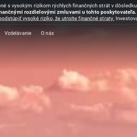
jené s vysokým rizikom rýchlych finančných strát v dôsledk
inančnými rozdielovými zmluvami u tohto poskytovateľa.
podstúpiť vysoké riziko, že utrpíte finančné straty.
Investova
Vzdelávanie
O nás