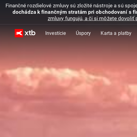
Finančné rozdielové zmluvy sú zložité nástroje a sú spo
dochádza k finančným stratám pri obchodovaní s f
zmluvy fungujú, a či si môžete dovoliť 
Investície
Úspory
Karta a platby