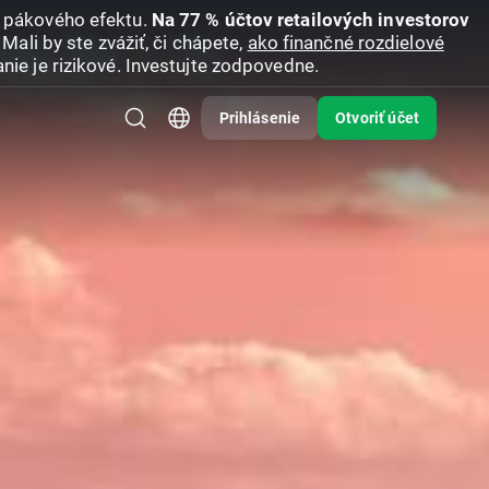
u pákového efektu.
Na 77 % účtov retailových investorov
Mali by ste zvážiť, či chápete,
ako finančné rozdielové
nie je rizikové. Investujte zodpovedne.
Prihlásenie
Otvoriť účet