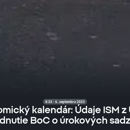
8:33 · 6. septembra 2023
mický kalendár: Údaje ISM z
dnutie BoC o úrokových sad