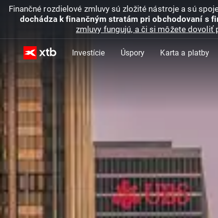
Finančné rozdielové zmluvy sú zložité nástroje a sú spo
dochádza k finančným stratám pri obchodovaní s f
zmluvy fungujú, a či si môžete dovoliť 
Investície
Úspory
Karta a platby