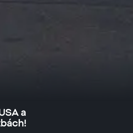
 USA a
zbách!