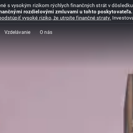
jené s vysokým rizikom rýchlych finančných strát v dôsledk
inančnými rozdielovými zmluvami u tohto poskytovateľa.
podstúpiť vysoké riziko, že utrpíte finančné straty.
Investova
Vzdelávanie
O nás