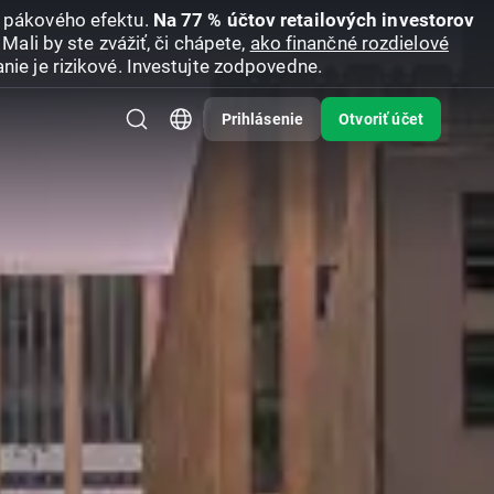
u pákového efektu.
Na 77 % účtov retailových investorov
Mali by ste zvážiť, či chápete,
ako finančné rozdielové
nie je rizikové. Investujte zodpovedne.
Prihlásenie
Otvoriť účet