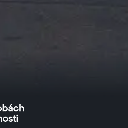
sobách
osti