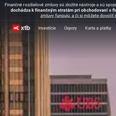
Finančné rozdielové zmluvy sú zložité nástroje a sú spo
dochádza k finančným stratám pri obchodovaní s f
zmluvy fungujú, a či si môžete dovoliť 
Investície
Úspory
Karta a platby