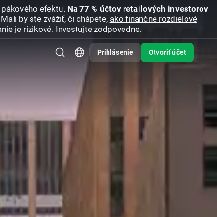
u pákového efektu.
Na 77 % účtov retailových investorov
Mali by ste zvážiť, či chápete,
ako finančné rozdielové
nie je rizikové. Investujte zodpovedne.
Prihlásenie
Otvoriť účet