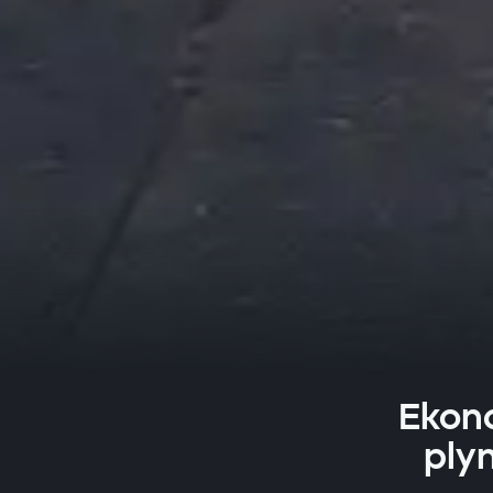
Ekono
ply