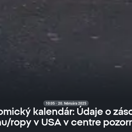
10:05 · 20. februára 2025
mický kalendár: Údaje o zá
nu/ropy v USA v centre pozorn