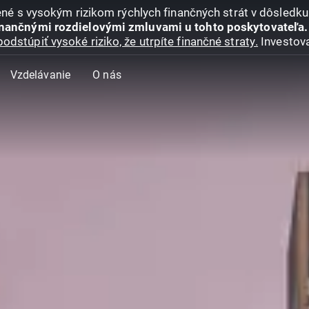
jené s vysokým rizikom rýchlych finančných strát v dôsledk
inančnými rozdielovými zmluvami u tohto poskytovateľa.
podstúpiť vysoké riziko, že utrpíte finančné straty.
Investova
Vzdelávanie
O nás