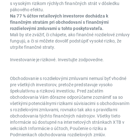
s vysokým rizikom rýchlych finančných strát v dôsledku
pákového efektu.
Na 77 % účtov retailových investorov dochádza k
finančným stratám pri obchodovaní s finančnými
rozdielovými zmluvami u tohto poskytovateľa.
Mali by ste zvážiť, či chápete, ako finančné rozdielové zmluvy
fungujú, a či si môžete dovoliť podstúpiť vysoké riziko, že
utrpíte finančné straty.
Investovanie je rizikové. Investujte zodpovedne.
Obchodovanie s rozdielovými zmluvami nemusí byť vhodné
pre všetkých investorov, pretože predstavuje vysoko
špekulatívnu a rizikovú investíciu. Pred začatím
obchodovania Vám dôrazne odporúčame zoznámiť sa so
všetkými potenciálnymi rizikami súvisiacimi s obchodovaním
s rozdielovými zmluvami, rovnako tak ako s pravidlami
obchodovania týchto finančných nástrojov. Všetky tieto
informácie sú dostupné na internetových stránkach XTB v
sekciách Informácie o účtoch, Poučenie o riziku a
Podmienkach obchodovania rozdielových zmlúv.