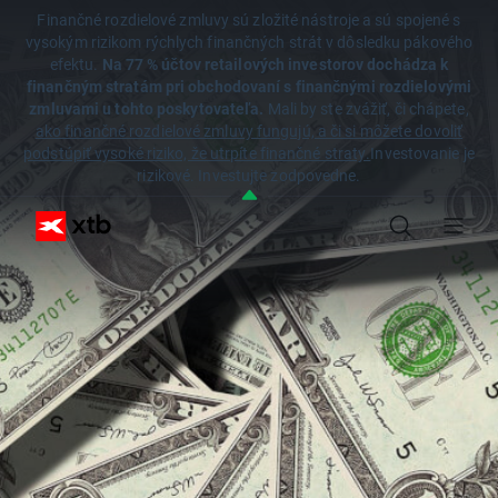
Finančné rozdielové zmluvy sú zložité nástroje a sú spojené s
vysokým rizikom rýchlych finančných strát v dôsledku pákového
efektu.
Na 77 % účtov retailových investorov dochádza k
finančným stratám pri obchodovaní s finančnými rozdielovými
zmluvami u tohto poskytovateľa.
Mali by ste zvážiť, či chápete,
ako finančné rozdielové zmluvy fungujú, a či si môžete dovoliť
podstúpiť vysoké riziko, že utrpíte finančné straty.
Investovanie je
rizikové. Investujte zodpovedne.