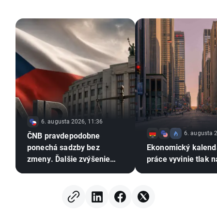
6. augusta 2026, 11:36
6. augusta 
ČNB pravdepodobne
ponechá sadzby bez
Ekonomický kalendá
zmeny. Ďalšie zvýšenie
práce vyvinie tlak 
však zostáva v hre ⚠️