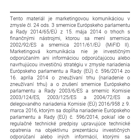
Tento materiál je marketingovou komunikáciou v
zmysle čl. 24 ods. 3 smernice Európskeho parlamentu
a Rady 2014/65/EÚ z 15. mája 2014 o trhoch s
finančnými nástrojmi, ktorou sa mení smernica
2002/92/ES a smernica 2011/61/EÚ (MiFID II).
Marketingová komunikácia nie je investičným
odporúčaním ani informáciou odporúčajúcou alebo
navrhujúcou investičnú stratégiu v zmysle nariadenia
Európskeho parlamentu a Rady (EÚ) č. 596/2014 zo
16. apríla 2014 o zneužívaní trhu (nariadenie o
zneužívaní trhu) a o zrušení smernice Európskeho
parlamentu a Rady 2003/6/ES a smerníc Komisie
2003/124/ES, 2003/125/ES a 2004/72/ES a
delegovaného nariadenia Komisie (EÚ) 2016/958 z 9.
marca 2016, ktorým sa dopĺňa nariadenie Európskeho
parlamentu a Rady (EÚ) č. 596/2014, pokiaľ ide o
regulačné technické predpisy upravujúce technické
opatrenia na objektívnu prezentáciu investičných
odporúčaní alebo iných informácií, ktorými sa