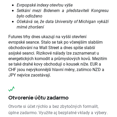
Evrpopské indexy otevřou výše
Setkání mezi Bidenem a představiteli Kongresu
bylo odloženo
Očekává se, že data University of Michigan vykáží
mírné zhoršení
Futures trhy dnes ukazují na vyšší otevření
evropské seance. Stalo se tak po včerejším slabším
obchodování na Wall Street a dnes spíše slabší
asijské seanci. Rizikové nálady lze zaznamenat u
energetických komodit a průmyslových kovů. Mezitím
se také drahé kovy obchodují o kousek níže. EUR a
CHF jsou nejvýkonnější hlavní měny, zatímco NZD a
JPY nejvíce zaostávají.
Otvorenie účtu zadarmo
Otvorte si účet rýchlo a bez zbytočných formalít,
úplne zadarmo. Využite aj bezplatné vklady a výbery.