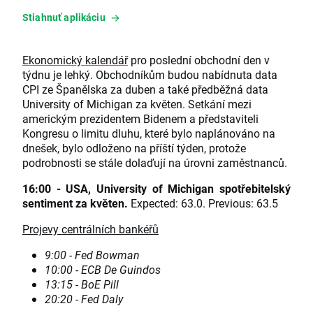
Stiahnuť aplikáciu
Ekonomický kalendář
pro poslední obchodní den v
týdnu je lehký. Obchodníkům budou nabídnuta data
CPI ze Španělska za duben a také předběžná data
University of Michigan za květen. Setkání mezi
americkým prezidentem Bidenem a představiteli
Kongresu o limitu dluhu, které bylo naplánováno na
dnešek, bylo odloženo na příští týden, protože
podrobnosti se stále dolaďují na úrovni zaměstnanců.
16:00 - USA, University of Michigan spotřebitelský
sentiment za květen.
Expected: 63.0. Previous: 63.5
Projevy centrálních bankéřů
9:00 - Fed Bowman
10:00 - ECB De Guindos
13:15 - BoE Pill
20:20 - Fed Daly