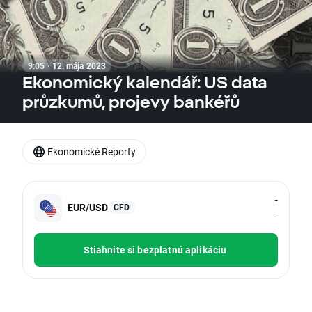
9:05 · 12. mája 2023
Ekonomický kalendář: US data
průzkumů, projevy bankéřů
Ekonomické Reporty
-
EUR/USD
CFD
-
Stiahnite si bezplatnú aplikáciu