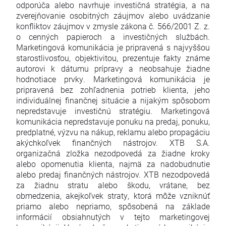
odporúča alebo navrhuje investičná stratégia, a na
zverejňovanie osobitných záujmov alebo uvádzanie
konfliktov záujmov v zmysle zákona č. 566/2001 Z. z.
o cenných papieroch a investičných službách.
Marketingová komunikácia je pripravená s najvyššou
starostlivosťou, objektivitou, prezentuje fakty známe
autorovi k dátumu prípravy a neobsahuje žiadne
hodnotiace prvky. Marketingová komunikácia je
pripravená bez zohľadnenia potrieb klienta, jeho
individuálnej finančnej situácie a nijakým spôsobom
nepredstavuje investičnú stratégiu. Marketingová
komunikácia nepredstavuje ponuku na predaj, ponuku,
predplatné, výzvu na nákup, reklamu alebo propagáciu
akýchkoľvek finančných nástrojov. XTB S.A.
organizačná zložka nezodpovedá za žiadne kroky
alebo opomenutia klienta, najmä za nadobudnutie
alebo predaj finančných nástrojov. XTB nezodpovedá
za žiadnu stratu alebo škodu, vrátane, bez
obmedzenia, akejkoľvek straty, ktorá môže vzniknúť
priamo alebo nepriamo, spôsobená na základe
informácií obsiahnutých v tejto marketingovej