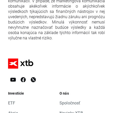
komunikácii. V prípade, že marketingová komunikácia
obsahuje akékoľvek informácie o akýchkoľvek
výsledkoch týkajúcich sa finančných nástrojov v nej
uvedených, nepredstavujú žiadnu záruku ani prognózu
budúcich výsledkov. Minulá výkonnosť nemusí
nevyhnutne naznačovať budúce výsledky a každá
osoba konajúca na základe týchto informácií tak robí
výlučne na vlastné riziko.
Investície
O nás
ETF
Spoločnosť
Akcie
Novinky XTB