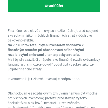
Otvoriť účet
Finančné rozdielové zmluvy sú zložité nástroje a sú spojené
s vysokým rizikom rýchlych finančných strát v dôsledku
pákového efektu.
Na 77 % účtov retailových investorov dochádza k
finančným stratám pri obchodovaní s finančnými
rozdielovými zmluvami u tohto poskytovateľa.
Mali by ste zvážiť, či chápete, ako finančné rozdielové zmluvy
fungujú, a či si môžete dovoliť podstúpiť vysoké riziko, že
utrpíte finančné straty.
Investovanie je rizikové. Investujte zodpovedne.
Obchodovanie s rozdielovými zmluvami nemusí byť vhodné
pre všetkých investorov, pretože predstavuje vysoko
špekulatívnu a rizikovú investíciu. Pred začatím
obchodovania Vám dôrazne odporúčame zoznámiť sa so