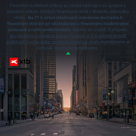
Finančné rozdielové zmluvy sú zložité nástroje a sú spojené s
vysokým rizikom rýchlych finančných strát v dôsledku pákového
efektu.
Na 77 % účtov retailových investorov dochádza k
finančným stratám pri obchodovaní s finančnými rozdielovými
zmluvami u tohto poskytovateľa.
Mali by ste zvážiť, či chápete,
ako finančné rozdielové zmluvy fungujú, a či si môžete dovoliť
podstúpiť vysoké riziko, že utrpíte finančné straty.
Investovanie je
rizikové. Investujte zodpovedne.