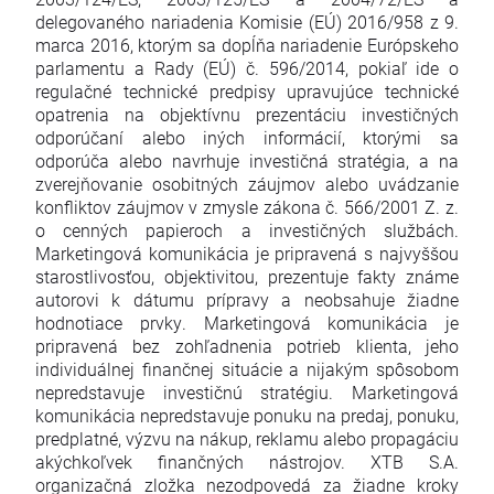
delegovaného nariadenia Komisie (EÚ) 2016/958 z 9.
marca 2016, ktorým sa dopĺňa nariadenie Európskeho
parlamentu a Rady (EÚ) č. 596/2014, pokiaľ ide o
regulačné technické predpisy upravujúce technické
opatrenia na objektívnu prezentáciu investičných
odporúčaní alebo iných informácií, ktorými sa
odporúča alebo navrhuje investičná stratégia, a na
zverejňovanie osobitných záujmov alebo uvádzanie
konfliktov záujmov v zmysle zákona č. 566/2001 Z. z.
o cenných papieroch a investičných službách.
Marketingová komunikácia je pripravená s najvyššou
starostlivosťou, objektivitou, prezentuje fakty známe
autorovi k dátumu prípravy a neobsahuje žiadne
hodnotiace prvky. Marketingová komunikácia je
pripravená bez zohľadnenia potrieb klienta, jeho
individuálnej finančnej situácie a nijakým spôsobom
nepredstavuje investičnú stratégiu. Marketingová
komunikácia nepredstavuje ponuku na predaj, ponuku,
predplatné, výzvu na nákup, reklamu alebo propagáciu
akýchkoľvek finančných nástrojov. XTB S.A.
organizačná zložka nezodpovedá za žiadne kroky