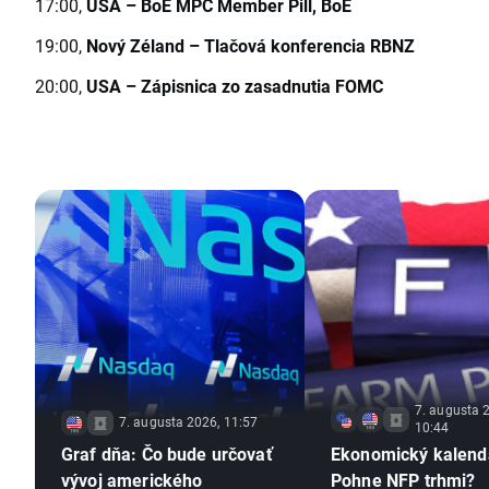
17:00,
USA
–
BoE MPC Member Pill, BoE
19:00,
Nový Zéland
–
Tlačová konferencia RBNZ
20:00,
USA –
Zápisnica zo zasadnutia FOMC
7. augusta 
7. augusta 2026, 11:57
10:44
Graf dňa: Čo bude určovať
Ekonomický kalend
vývoj amerického
Pohne NFP trhmi?