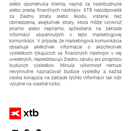
alebo opomenutia klienta, najmä za nadobudnutie
alebo predaj finančných nástrojov. XTB nezodpovedá
za žiadnu stratu alebo škodu, vrátane, bez
obmedzenia, akejkoľvek straty, ktorá môže vzniknúť
priamo alebo nepriamo, spôsobená na základe
informácií obsiahnutých v tejto marketingovej
komunikácii. V prípade, že marketingová komunikácia
obsahuje akékoľvek informácie o akýchkoľvek
výsledkoch týkajúcich sa finančných nástrojov v nej
uvedených, nepredstavujú žiadnu záruku ani prognózu
budúcich výsledkov. Minulá výkonnosť nemusí
nevyhnutne naznačovať budúce výsledky a každá
osoba konajúca na základe týchto informácií tak robí
výlučne na vlastné riziko.