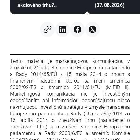
akciového trhu?
(07.08.2026)
(07.08.2026)
Tento materiál je marketingovou komunikáciou v
zmysle čl. 24 ods. 3 smernice Európskeho parlamentu
a Rady 2014/65/EÚ z 15. mája 2014 o trhoch s
finančnými nástrojmi, ktorou sa mení smernica
2002/92/ES a smernica 2011/61/EÚ (MiFID II).
Marketingová komunikácia nie je investičným
odporúčaním ani informáciou odporúčajúcou alebo
navrhujúcou investičnú stratégiu v zmysle nariadenia
Európskeho parlamentu a Rady (EÚ) č. 596/2014 zo
16. apríla 2014 o zneužívaní trhu (nariadenie o
zneužívaní trhu) a o zrušení smernice Európskeho
parlamentu a Rady 2003/6/ES a smerníc Komisie
2003/124/ES, 2003/125/ES a 2004/72/ES a