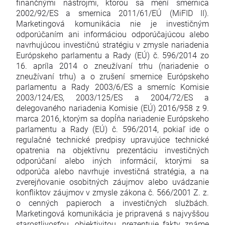
finančnými nástrojmi, ktorou sa mení smernica
2002/92/ES a smernica 2011/61/EÚ (MiFID II).
Marketingová komunikácia nie je investičným
odporúčaním ani informáciou odporúčajúcou alebo
navrhujúcou investičnú stratégiu v zmysle nariadenia
Európskeho parlamentu a Rady (EÚ) č. 596/2014 zo
16. apríla 2014 o zneužívaní trhu (nariadenie o
zneužívaní trhu) a o zrušení smernice Európskeho
parlamentu a Rady 2003/6/ES a smerníc Komisie
2003/124/ES, 2003/125/ES a 2004/72/ES a
delegovaného nariadenia Komisie (EÚ) 2016/958 z 9.
marca 2016, ktorým sa dopĺňa nariadenie Európskeho
parlamentu a Rady (EÚ) č. 596/2014, pokiaľ ide o
regulačné technické predpisy upravujúce technické
opatrenia na objektívnu prezentáciu investičných
odporúčaní alebo iných informácií, ktorými sa
odporúča alebo navrhuje investičná stratégia, a na
zverejňovanie osobitných záujmov alebo uvádzanie
konfliktov záujmov v zmysle zákona č. 566/2001 Z. z.
o cenných papieroch a investičných službách.
Marketingová komunikácia je pripravená s najvyššou
starostlivosťou, objektivitou, prezentuje fakty známe