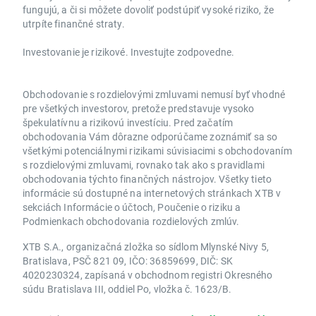
fungujú, a či si môžete dovoliť podstúpiť vysoké riziko, že
utrpíte finančné straty.
Investovanie je rizikové. Investujte zodpovedne.
Obchodovanie s rozdielovými zmluvami nemusí byť vhodné
pre všetkých investorov, pretože predstavuje vysoko
špekulatívnu a rizikovú investíciu. Pred začatím
obchodovania Vám dôrazne odporúčame zoznámiť sa so
všetkými potenciálnymi rizikami súvisiacimi s obchodovaním
s rozdielovými zmluvami, rovnako tak ako s pravidlami
obchodovania týchto finančných nástrojov. Všetky tieto
informácie sú dostupné na internetových stránkach XTB v
sekciách Informácie o účtoch, Poučenie o riziku a
Podmienkach obchodovania rozdielových zmlúv.
XTB S.A., organizačná zložka so sídlom Mlynské Nivy 5,
Bratislava, PSČ 821 09, IČO: 36859699, DIČ: SK
4020230324, zapísaná v obchodnom registri Okresného
súdu Bratislava III, oddiel Po, vložka č. 1623/B.