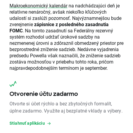
Makroekonomický kalendár
na nadchádzajúci deň je
relatívne nenáročný, avšak niekoľko kľúčových
udalostí si zaslúži pozornosť. Najvýznamnejšou bude
zverejnenie
zápisnice z posledného zasadnutia
FOMC
. Na tomto zasadnutí sa Federálny rezervný
systém rozhodol udržať úrokové sadzby na
nezmenenej úrovni a zdôraznil obmedzený priestor pre
bezprostredné zníženie sadzieb. Nedávne vyjadrenia
predsedu Powella však naznačili, že zníženie sadzieb
zostáva možnosťou v priebehu tohto roka, pričom
najpravdepodobnejším termínom je september.
Otvorenie účtu zadarmo
Otvorte si účet rýchlo a bez zbytočných formalít,
úplne zadarmo. Využite aj bezplatné vklady a výbery.
Stiahnuť aplikáciu