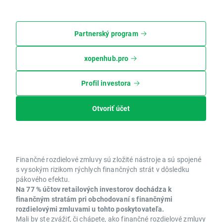
Partnerský program
xopenhub.pro
Profil investora
Otvoriť účet
Finančné rozdielové zmluvy sú zložité nástroje a sú spojené
s vysokým rizikom rýchlych finančných strát v dôsledku
pákového efektu.
Na 77 % účtov retailových investorov dochádza k
finančným stratám pri obchodovaní s finančnými
rozdielovými zmluvami u tohto poskytovateľa.
Mali by ste zvážiť, či chápete, ako finančné rozdielové zmluvy