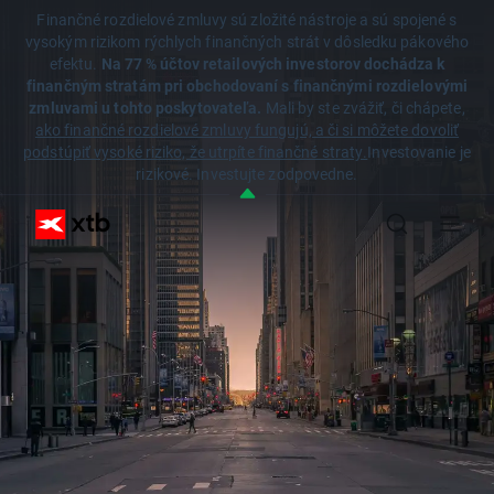
Finančné rozdielové zmluvy sú zložité nástroje a sú spojené s
vysokým rizikom rýchlych finančných strát v dôsledku pákového
efektu.
Na 77 % účtov retailových investorov dochádza k
finančným stratám pri obchodovaní s finančnými rozdielovými
zmluvami u tohto poskytovateľa.
Mali by ste zvážiť, či chápete,
ako finančné rozdielové zmluvy fungujú, a či si môžete dovoliť
podstúpiť vysoké riziko, že utrpíte finančné straty.
Investovanie je
rizikové. Investujte zodpovedne.