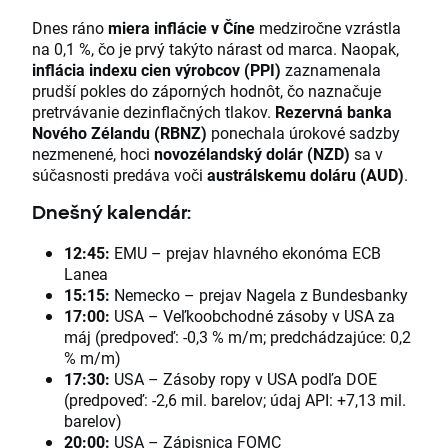
Dnes ráno
miera inflácie v Číne
medziročne vzrástla
na 0,1 %, čo je prvý takýto nárast od marca. Naopak,
inflácia indexu cien výrobcov (PPI)
zaznamenala
prudší pokles do záporných hodnôt, čo naznačuje
pretrvávanie dezinflačných tlakov.
Rezervná banka
Nového Zélandu (RBNZ)
ponechala úrokové sadzby
nezmenené, hoci
novozélandský dolár (NZD)
sa v
súčasnosti predáva voči
austrálskemu doláru (AUD)
.
Dnešný kalendár:
12:45:
EMU – prejav hlavného ekonóma ECB
Lanea
15:15:
Nemecko – prejav Nagela z Bundesbanky
17:00:
USA – Veľkoobchodné zásoby v USA za
máj (predpoveď: -0,3 % m/m; predchádzajúce: 0,2
% m/m)
17:30:
USA – Zásoby ropy v USA podľa DOE
(predpoveď: -2,6 mil. barelov; údaj API: +7,13 mil.
barelov)
20:00:
USA – Zápisnica FOMC