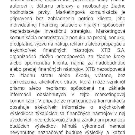
autorovi k dátumu prípravy a neobsahuje žiadne
hodnotiace prvky. Marketingová komunikácia je
pripravená bez zohľadnenia potrieb klienta, jeho
individuálnej finančnej situácie a nijakým spôsobom
nepredstavuje investičnú stratégiu. Marketingová
komunikácia nepredstavuje ponuku na predaj, ponuku,
predplatné, výzvu na nákup, reklamu alebo propagáciu
akýchkoľvek finančných nástrojov. XTB S.A.
organizačná zložka nezodpovedá za žiadne kroky
alebo opomenutia klienta, najmä za nadobudnutie
alebo predaj finančných nástrojov. XTB nezodpovedá
za žiadnu stratu alebo škodu, vrátane, bez
obmedzenia, akejkoľvek straty, ktorá môže vzniknúť
priamo alebo nepriamo, spôsobená na základe
informácií obsiahnutých v tejto marketingovej
komunikácii. V prípade, že marketingová komunikácia
obsahuje akékoľvek informácie o akýchkoľvek
výsledkoch týkajúcich sa finančných nástrojov v nej
uvedených, nepredstavujú žiadnu záruku ani prognózu
budúcich výsledkov. Minulá výkonnosť nemusí
nevyhnutne naznačovať budúce výsledky a každá