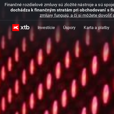
Finančné rozdielové zmluvy sú zložité nástroje a sú spo
dochádza k finančným stratám pri obchodovaní s f
zmluvy fungujú, a či si môžete dovoliť 
Investície
Úspory
Karta a platby