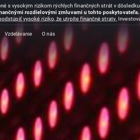
jené s vysokým rizikom rýchlych finančných strát v dôsledk
inančnými rozdielovými zmluvami u tohto poskytovateľa.
podstúpiť vysoké riziko, že utrpíte finančné straty.
Investova
Vzdelávanie
O nás