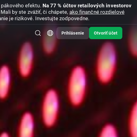
u pákového efektu.
Na 77 % účtov retailových investorov
Mali by ste zvážiť, či chápete,
ako finančné rozdielové
nie je rizikové. Investujte zodpovedne.
Prihlásenie
Otvoriť účet