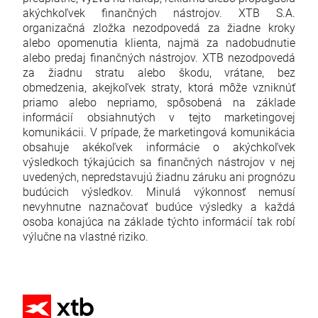
akýchkoľvek finančných nástrojov. XTB S.A.
organizačná zložka nezodpovedá za žiadne kroky
alebo opomenutia klienta, najmä za nadobudnutie
alebo predaj finančných nástrojov. XTB nezodpovedá
za žiadnu stratu alebo škodu, vrátane, bez
obmedzenia, akejkoľvek straty, ktorá môže vzniknúť
priamo alebo nepriamo, spôsobená na základe
informácií obsiahnutých v tejto marketingovej
komunikácii. V prípade, že marketingová komunikácia
obsahuje akékoľvek informácie o akýchkoľvek
výsledkoch týkajúcich sa finančných nástrojov v nej
uvedených, nepredstavujú žiadnu záruku ani prognózu
budúcich výsledkov. Minulá výkonnosť nemusí
nevyhnutne naznačovať budúce výsledky a každá
osoba konajúca na základe týchto informácií tak robí
výlučne na vlastné riziko.