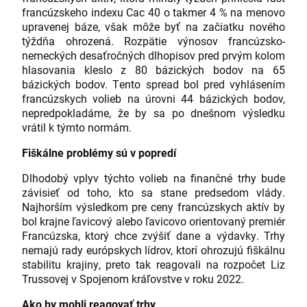
francúzskeho indexu Cac 40 o takmer 4 % na menovo
upravenej báze, však môže byť na začiatku nového
týždňa ohrozená. Rozpätie výnosov francúzsko-
nemeckých desaťročných dlhopisov pred prvým kolom
hlasovania kleslo z 80 bázických bodov na 65
bázických bodov. Tento spread bol pred vyhlásením
francúzskych volieb na úrovni 44 bázických bodov,
nepredpokladáme, že by sa po dnešnom výsledku
vrátil k týmto normám.
Fiškálne problémy sú v popredí
Dlhodobý vplyv týchto volieb na finančné trhy bude
závisieť od toho, kto sa stane predsedom vlády.
Najhorším výsledkom pre ceny francúzskych aktív by
bol krajne ľavicový alebo ľavicovo orientovaný premiér
Francúzska, ktorý chce zvýšiť dane a výdavky. Trhy
nemajú rady európskych lídrov, ktorí ohrozujú fiškálnu
stabilitu krajiny, preto tak reagovali na rozpočet Liz
Trussovej v Spojenom kráľovstve v roku 2022.
Ako by mohli reagovať trhy