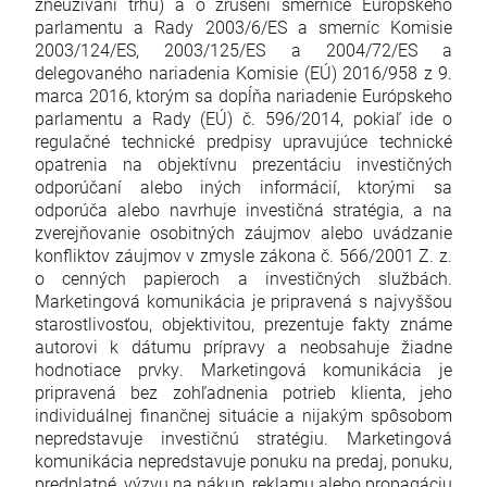
zneužívaní trhu) a o zrušení smernice Európskeho
parlamentu a Rady 2003/6/ES a smerníc Komisie
2003/124/ES, 2003/125/ES a 2004/72/ES a
delegovaného nariadenia Komisie (EÚ) 2016/958 z 9.
marca 2016, ktorým sa dopĺňa nariadenie Európskeho
parlamentu a Rady (EÚ) č. 596/2014, pokiaľ ide o
regulačné technické predpisy upravujúce technické
opatrenia na objektívnu prezentáciu investičných
odporúčaní alebo iných informácií, ktorými sa
odporúča alebo navrhuje investičná stratégia, a na
zverejňovanie osobitných záujmov alebo uvádzanie
konfliktov záujmov v zmysle zákona č. 566/2001 Z. z.
o cenných papieroch a investičných službách.
Marketingová komunikácia je pripravená s najvyššou
starostlivosťou, objektivitou, prezentuje fakty známe
autorovi k dátumu prípravy a neobsahuje žiadne
hodnotiace prvky. Marketingová komunikácia je
pripravená bez zohľadnenia potrieb klienta, jeho
individuálnej finančnej situácie a nijakým spôsobom
nepredstavuje investičnú stratégiu. Marketingová
komunikácia nepredstavuje ponuku na predaj, ponuku,
predplatné, výzvu na nákup, reklamu alebo propagáciu