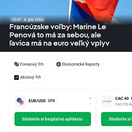
10:07 · 8. júla 2024
Francúzske voľby: Marine Le
Penová to má za sebou, ale
ľavica má na euro veľký vplyv
Forexový Trh
Ekonomické Reporty
Akciový Trh
-
CAC 40
EUR/USD
CFD
-
CAC.FR, A
Stiahnite si bezplatnú aplikáciu
Stiahnite si