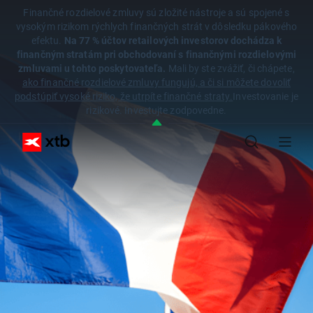
Finančné rozdielové zmluvy sú zložité nástroje a sú spojené s
vysokým rizikom rýchlych finančných strát v dôsledku pákového
efektu.
Na 77 % účtov retailových investorov dochádza k
finančným stratám pri obchodovaní s finančnými rozdielovými
zmluvami u tohto poskytovateľa.
Mali by ste zvážiť, či chápete,
ako finančné rozdielové zmluvy fungujú, a či si môžete dovoliť
podstúpiť vysoké riziko, že utrpíte finančné straty.
Investovanie je
rizikové. Investujte zodpovedne.