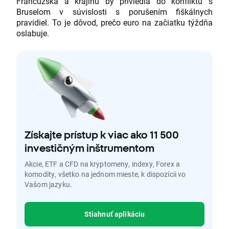
Francúzska a krajinu by priviedla do konfliktu s
Bruselom v súvislosti s porušením fiškálnych
pravidiel. To je dôvod, prečo euro na začiatku týždňa
oslabuje.
Získajte prístup k viac ako 11 500
investičným inštrumentom
Akcie, ETF a CFD na kryptomeny, indexy, Forex a
komodity, všetko na jednom mieste, k dispozícii vo
Vašom jazyku.
Stiahnuť aplikáciu