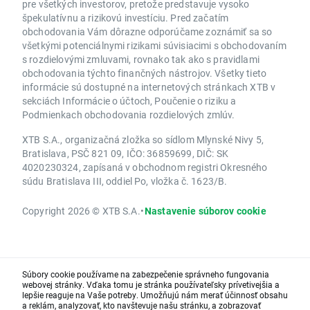
pre všetkých investorov, pretože predstavuje vysoko
špekulatívnu a rizikovú investíciu. Pred začatím
obchodovania Vám dôrazne odporúčame zoznámiť sa so
všetkými potenciálnymi rizikami súvisiacimi s obchodovaním
s rozdielovými zmluvami, rovnako tak ako s pravidlami
obchodovania týchto finančných nástrojov. Všetky tieto
informácie sú dostupné na internetových stránkach XTB v
sekciách Informácie o účtoch, Poučenie o riziku a
Podmienkach obchodovania rozdielových zmlúv.
XTB S.A., organizačná zložka so sídlom Mlynské Nivy 5,
Bratislava, PSČ 821 09, IČO: 36859699, DIČ: SK
4020230324, zapísaná v obchodnom registri Okresného
súdu Bratislava III, oddiel Po, vložka č. 1623/B.
Copyright 2026 © XTB S.A.
•
Nastavenie súborov cookie
Súbory cookie používame na zabezpečenie správneho fungovania
webovej stránky. Vďaka tomu je stránka používateľsky prívetivejšia a
lepšie reaguje na Vaše potreby. Umožňujú nám merať účinnosť obsahu
a reklám, analyzovať, kto navštevuje našu stránku, a zobrazovať