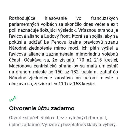
Rozhodujúce hlasovanie vo francúzskych
parlamentných voľbách sa skončilo dnes večer a exit
poll naznačuje šokujúci výsledok. Víťaznou stranou je
ľavicová aliancia Ľudový front, ktorá sa spojila, aby sa
pokúsila udržať Le Penovu krajne pravicovú stranu
Národné zjednotenie mimo moci. Ich plán vyšiel a
ľavicová aliancia zaznamenala mimoriadnu volebnú
účasť. Očakáva sa, že získajú 170 až 215 kresiel,
Macronova centristická strana by sa mala umiestniť
na druhom mieste so 150 až 182 kreslami, zatiaľ čo
Národné zjednotenie zaostáva na treťom mieste a
očakáva sa, že získa len 110 až 158 kresiel.
Otvorenie účtu zadarmo
Otvorte si účet rýchlo a bez zbytočných formalít,
úplne zadarmo. Využite aj bezplatné vklady a výbery.