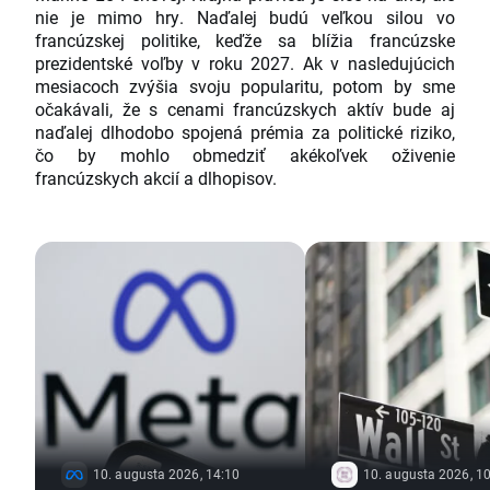
nie je mimo hry. Naďalej budú veľkou silou vo
francúzskej politike, keďže sa blížia francúzske
prezidentské voľby v roku 2027. Ak v nasledujúcich
mesiacoch zvýšia svoju popularitu, potom by sme
očakávali, že s cenami francúzskych aktív bude aj
naďalej dlhodobo spojená prémia za politické riziko,
čo by mohlo obmedziť akékoľvek oživenie
francúzskych akcií a dlhopisov.
10. augusta 2026, 14:10
10. augusta 2026, 1