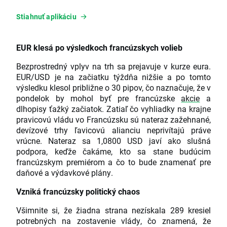
Stiahnuť aplikáciu
EUR klesá po výsledkoch francúzskych volieb
Bezprostredný vplyv na trh sa prejavuje v kurze eura.
EUR/USD je na začiatku týždňa nižšie a po tomto
výsledku klesol približne o 30 pipov, čo naznačuje, že v
pondelok by mohol byť pre francúzske
akcie
a
dlhopisy ťažký začiatok. Zatiaľ čo vyhliadky na krajne
pravicovú vládu vo Francúzsku sú nateraz zažehnané,
devízové trhy ľavicovú alianciu neprivítajú práve
vrúcne. Nateraz sa 1,0800 USD javí ako slušná
podpora, keďže čakáme, kto sa stane budúcim
francúzskym premiérom a čo to bude znamenať pre
daňové a výdavkové plány.
Vzniká francúzsky politický chaos
Všimnite si, že žiadna strana nezískala 289 kresiel
potrebných na zostavenie vlády, čo znamená, že