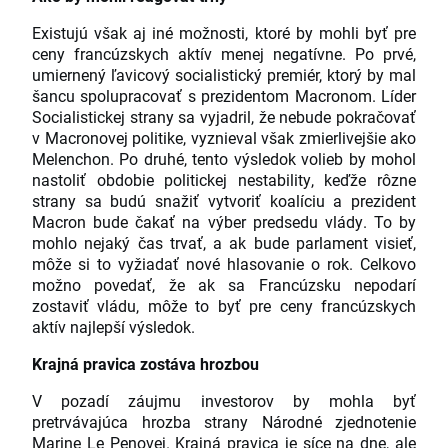
Existujú však aj iné možnosti, ktoré by mohli byť pre
ceny francúzskych aktív menej negatívne. Po prvé,
umiernený ľavicový socialistický premiér, ktorý by mal
šancu spolupracovať s prezidentom Macronom. Líder
Socialistickej strany sa vyjadril, že nebude pokračovať
v Macronovej politike, vyznieval však zmierlivejšie ako
Melenchon. Po druhé, tento výsledok volieb by mohol
nastoliť obdobie politickej nestability, keďže rôzne
strany sa budú snažiť vytvoriť koalíciu a prezident
Macron bude čakať na výber predsedu vlády. To by
mohlo nejaký čas trvať, a ak bude parlament visieť,
môže si to vyžiadať nové hlasovanie o rok. Celkovo
možno povedať, že ak sa Francúzsku nepodarí
zostaviť vládu, môže to byť pre ceny francúzskych
aktív najlepší výsledok.
Krajná pravica zostáva hrozbou
V pozadí záujmu investorov by mohla byť
pretrvávajúca hrozba strany Národné zjednotenie
Marine Le Penovej. Krajná pravica je síce na dne, ale