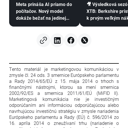
Meta prináša AI priamo do
🎥 Výsledková sezó
počítačov. Nový model
XTB: Berkshire pris
dokáže bežať na jedinej
k prvým veľkým n
grafickej karte 🤖
od odchodu Buffett
Tento materiál je marketingovou komunikáciou v
zmysle čl. 24 ods. 3 smernice Európskeho parlamentu
a Rady 2014/65/EÚ z 15. mája 2014 o trhoch s
finančnými nástrojmi, ktorou sa mení smernica
2002/92/ES a smernica 2011/61/EÚ (MiFID II).
Marketingová komunikácia nie je investičným
odporúčaním ani informáciou odporúčajúcou alebo
navrhujúcou investičnú stratégiu v zmysle nariadenia
Európskeho parlamentu a Rady (EÚ) č. 596/2014 zo
16. apríla 2014 o zneužívaní trhu (nariadenie o