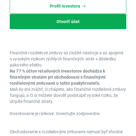
Profil investora
Otvoriť účet
Finančné rozdielové zmluvy sú zložité nástroje a sú spojené
s vysokým rizikom rýchlych finančných strát v dôsledku
pákového efektu.
Na 77 % účtov retailových investorov dochádza k
finančným stratám pri obchodovaní s finančnými
rozdielovými zmluvami u tohto poskytovateľa.
Mali by ste zvážiť, či chápete, ako finančné rozdielové zmluvy
fungujú, a či si môžete dovoliť podstúpiť vysoké riziko, že
utrpíte finančné straty.
Investovanie je rizikové. Investujte zodpovedne.
Obchodovanie s rozdielovými zmluvami nemusí byť vhodné