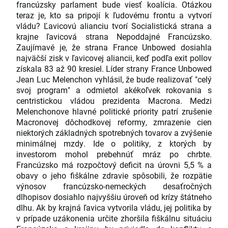
francúzsky parlament bude viesť koalícia. Otázkou
teraz je, kto sa pripojí k ľudovému frontu a vytvorí
vládu? Ľavicovú alianciu tvorí Socialistická strana a
krajne ľavicová strana Nepoddajné Francúzsko.
Zaujímavé je, že strana France Unbowed dosiahla
najväčší zisk v ľavicovej aliancii, keď podľa exit pollov
získala 83 až 90 kresiel. Líder strany France Unbowed
Jean Luc Melenchon vyhlásil, že bude realizovať "celý
svoj program" a odmietol akékoľvek rokovania s
centristickou vládou prezidenta Macrona. Medzi
Melenchonove hlavné politické priority patrí zrušenie
Macronovej dôchodkovej reformy, zmrazenie cien
niektorých základných spotrebných tovarov a zvýšenie
minimálnej mzdy. Ide o politiky, z ktorých by
investorom mohol prebehnúť mráz po chrbte.
Francúzsko má rozpočtový deficit na úrovni 5,5 % a
obavy o jeho fiškálne zdravie spôsobili, že rozpätie
výnosov francúzsko-nemeckých desaťročných
dlhopisov dosiahlo najvyššiu úroveň od krízy štátneho
dlhu. Ak by krajná ľavica vytvorila vládu, jej politika by
v prípade uzákonenia určite zhoršila fiškálnu situáciu