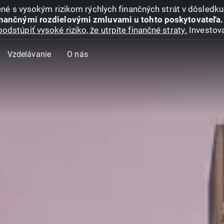
jené s vysokým rizikom rýchlych finančných strát v dôsledk
inančnými rozdielovými zmluvami u tohto poskytovateľa.
podstúpiť vysoké riziko, že utrpíte finančné straty.
Investova
Vzdelávanie
O nás