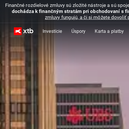
Finančné rozdielové zmluvy sú zložité nástroje a sú spo
dochádza k finančným stratám pri obchodovaní s f
zmluvy fungujú, a či si môžete dovoliť 
Investície
Úspory
Karta a platby