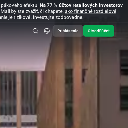
u pákového efektu.
Na 77 % účtov retailových investorov
Mali by ste zvážiť, či chápete,
ako finančné rozdielové
nie je rizikové. Investujte zodpovedne.
Prihlásenie
Otvoriť účet