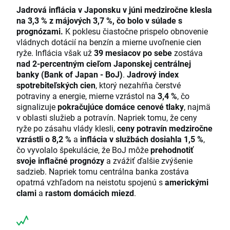
Jadrová inflácia v Japonsku v júni medziročne klesla
na 3,3 % z májových 3,7 %, čo bolo v súlade s
prognózami.
K poklesu čiastočne prispelo obnovenie
vládnych dotácií na benzín a mierne uvoľnenie cien
ryže. Inflácia však už
39 mesiacov po sebe
zostáva
nad 2-percentným cieľom Japonskej centrálnej
banky (Bank of Japan - BoJ)
.
Jadrový index
spotrebiteľských cien
, ktorý nezahŕňa čerstvé
potraviny a energie, mierne vzrástol na
3,4 %
, čo
signalizuje
pokračujúce domáce cenové tlaky
, najmä
v oblasti služieb a potravín. Napriek tomu, že ceny
ryže po zásahu vlády klesli,
ceny potravín medziročne
vzrástli o 8,2 %
a
inflácia v službách dosiahla 1,5 %
,
čo vyvolalo špekulácie, že BoJ môže
prehodnotiť
svoje inflačné prognózy
a zvážiť ďalšie zvýšenie
sadzieb. Napriek tomu centrálna banka zostáva
opatrná vzhľadom na neistotu spojenú s
americkými
clami
a
rastom domácich miezd
.