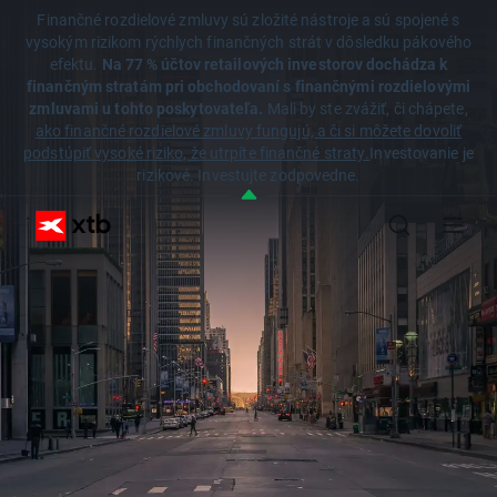
Finančné rozdielové zmluvy sú zložité nástroje a sú spojené s
vysokým rizikom rýchlych finančných strát v dôsledku pákového
efektu.
Na 77 % účtov retailových investorov dochádza k
finančným stratám pri obchodovaní s finančnými rozdielovými
zmluvami u tohto poskytovateľa.
Mali by ste zvážiť, či chápete,
ako finančné rozdielové zmluvy fungujú, a či si môžete dovoliť
podstúpiť vysoké riziko, že utrpíte finančné straty.
Investovanie je
rizikové. Investujte zodpovedne.