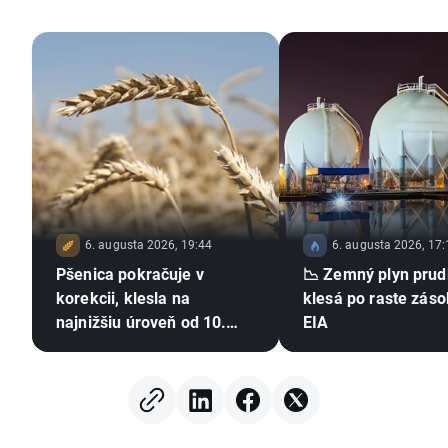
6. augusta 2026, 19:44
6. augusta 2026, 17:
Pšenica pokračuje v
📉 Zemný plyn pru
korekcii, klesla na
klesá po raste záso
najnižšiu úroveň od 10.
EIA
júla 🚩 Sucho, El Niño a
Čierne more zostávajú v
centre pozornosti