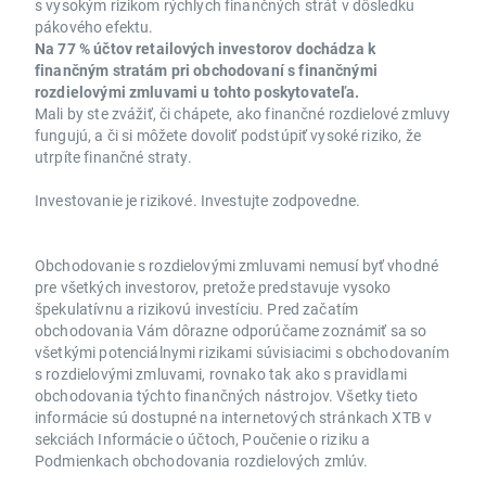
s vysokým rizikom rýchlych finančných strát v dôsledku
pákového efektu.
Na 77 % účtov retailových investorov dochádza k
finančným stratám pri obchodovaní s finančnými
rozdielovými zmluvami u tohto poskytovateľa.
Mali by ste zvážiť, či chápete, ako finančné rozdielové zmluvy
fungujú, a či si môžete dovoliť podstúpiť vysoké riziko, že
utrpíte finančné straty.
Investovanie je rizikové. Investujte zodpovedne.
Obchodovanie s rozdielovými zmluvami nemusí byť vhodné
pre všetkých investorov, pretože predstavuje vysoko
špekulatívnu a rizikovú investíciu. Pred začatím
obchodovania Vám dôrazne odporúčame zoznámiť sa so
všetkými potenciálnymi rizikami súvisiacimi s obchodovaním
s rozdielovými zmluvami, rovnako tak ako s pravidlami
obchodovania týchto finančných nástrojov. Všetky tieto
informácie sú dostupné na internetových stránkach XTB v
sekciách Informácie o účtoch, Poučenie o riziku a
Podmienkach obchodovania rozdielových zmlúv.