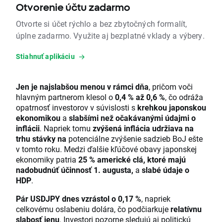
Otvorenie účtu zadarmo
Otvorte si účet rýchlo a bez zbytočných formalít,
úplne zadarmo. Využite aj bezplatné vklady a výbery.
Stiahnuť aplikáciu
Jen je najslabšou menou v rámci dňa
, pričom voči
hlavným partnerom klesol o
0,4 % až 0,6 %
, čo odráža
opatrnosť investorov v súvislosti s
krehkou japonskou
ekonomikou
a
slabšími než očakávanými údajmi o
inflácii
. Napriek tomu
zvýšená inflácia udržiava na
trhu stávky na
potenciálne zvýšenie sadzieb BoJ ešte
v tomto roku. Medzi ďalšie kľúčové obavy japonskej
ekonomiky patria
25 % americké clá, ktoré majú
nadobudnúť účinnosť 1. augusta,
a
slabé údaje o
HDP
.
Pár USDJPY dnes vzrástol o 0,17 %
, napriek
celkovému oslabeniu dolára, čo podčiarkuje
relatívnu
slabosť jenu
. Investori pozorne sledujú aj politickú