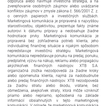
odporúča alebo navrhuje investičná stratégia, a na
zverejňovanie osobitných záujmov alebo uvádzanie
konfliktov záujmov v zmysle zákona č. 566/2001 Z. z.
o cenných papieroch a investičných službách.
Marketingová komunikácia je pripravená s najvyššou
starostlivosťou, objektivitou, prezentuje fakty známe
autorovi k dátumu prípravy a neobsahuje žiadne
hodnotiace prvky. Marketingová komunikácia je
pripravená bez zohľadnenia potrieb klienta, jeho
individuálnej finančnej situácie a nijakým spôsobom
nepredstavuje investičnú stratégiu. Marketingová
komunikácia nepredstavuje ponuku na predaj, ponuku,
predplatné, výzvu na nákup, reklamu alebo propagáciu
akýchkoľvek finančných nástrojov. XTB S.A.
organizačná zložka nezodpovedá za žiadne kroky
alebo opomenutia klienta, najmä za nadobudnutie
alebo predaj finančných nástrojov. XTB nezodpovedá
za žiadnu stratu alebo škodu, vrátane, bez
obmedzenia, akejkoľvek straty, ktorá môže vzniknúť
priamo alebo nepriamo, spôsobená na základe
informácií obsiahnutých v tejto marketingovej
komunikácii. V prípade, že marketingová komunikácia