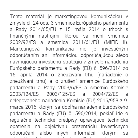
Tento materiál je marketingovou komunikáciou v
zmysle čl. 24 ods. 3 smernice Európskeho parlamentu
a Rady 2014/65/EÚ z 15. mája 2014 o trhoch s
finančnými nástrojmi, ktorou sa mení smernica
2002/92/ES a smernica 2011/61/EÚ (MiFID II).
Marketingová komunikácia nie je investičným
odporúčaním ani informáciou odporúčajúcou alebo
navrhujúcou investičnú stratégiu v zmysle nariadenia
Európskeho parlamentu a Rady (EÚ) č. 596/2014 zo
16. apríla 2014 o zneužívaní trhu (nariadenie o
zneužívaní trhu) a o zrušení smernice Európskeho
parlamentu a Rady 2003/6/ES a smerníc Komisie
2003/124/ES, 2003/125/ES a 2004/72/ES a
delegovaného nariadenia Komisie (EÚ) 2016/958 z 9.
marca 2016, ktorým sa dopĺňa nariadenie Európskeho
parlamentu a Rady (EÚ) č. 596/2014, pokiaľ ide o
regulačné technické predpisy upravujúce technické
opatrenia na objektívnu prezentáciu investičných
odporúčaní alebo iných informácií, ktorými sa