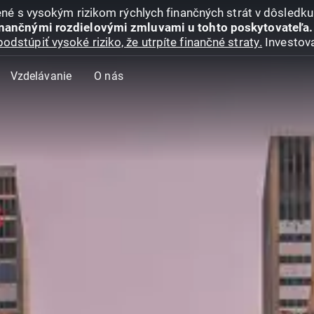
jené s vysokým rizikom rýchlych finančných strát v dôsledk
inančnými rozdielovými zmluvami u tohto poskytovateľa.
podstúpiť vysoké riziko, že utrpíte finančné straty.
Investova
Vzdelávanie
O nás