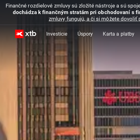
Finančné rozdielové zmluvy sú zložité nástroje a sú spo
dochádza k finančným stratám pri obchodovaní s f
zmluvy fungujú, a či si môžete dovoliť 
Investície
Úspory
Karta a platby