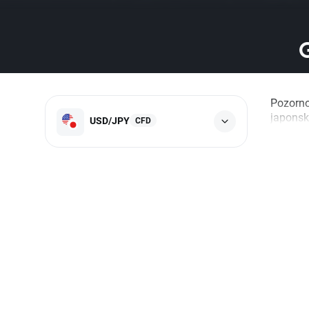
Pozorno
japonsk
USD/JPY
CFD