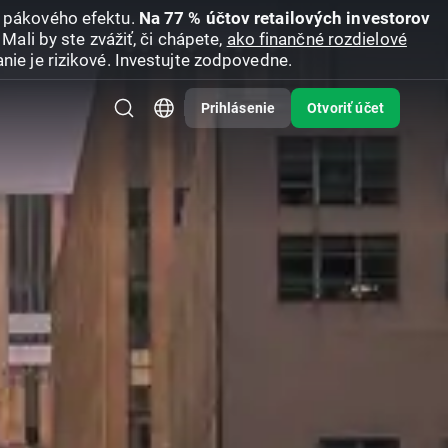
u pákového efektu.
Na 77 % účtov retailových investorov
Mali by ste zvážiť, či chápete,
ako finančné rozdielové
nie je rizikové. Investujte zodpovedne.
Prihlásenie
Otvoriť účet