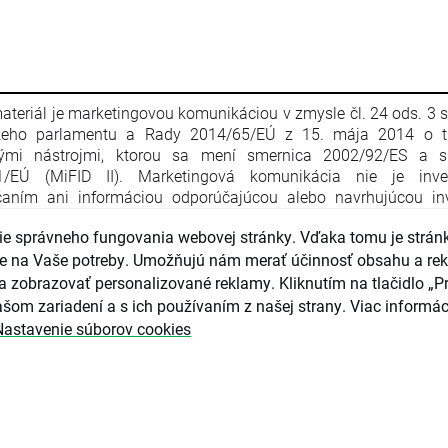
ateriál je marketingovou komunikáciou v zmysle čl. 24 ods. 3 
keho parlamentu a Rady 2014/65/EÚ z 15. mája 2014 o t
nými nástrojmi, ktorou sa mení smernica 2002/92/ES a s
1/EÚ (MiFID II). Marketingová komunikácia nie je inve
aním ani informáciou odporúčajúcou alebo navrhujúcou inv
iu v zmysle nariadenia Európskeho parlamentu a Rady (EÚ) č. 
e správneho fungovania webovej stránky. Vďaka tomu je strán
apríla 2014 o zneužívaní trhu (nariadenie o zneužívaní trhu) a o
ce Európskeho parlamentu a Rady 2003/6/ES a smerníc 
guje na Vaše potreby. Umožňujú nám merať účinnosť obsahu a re
4/ES, 2003/125/ES a 2004/72/ES a delegovaného nariadenia
a zobrazovať personalizované reklamy. Kliknutím na tlačidlo „Pr
016/958 z 9. marca 2016, ktorým sa dopĺňa nariadenie Eur
šom zariadení a s ich používaním z našej strany. Viac informác
ntu a Rady (EÚ) č. 596/2014, pokiaľ ide o regulačné technické 
Nastavenie súborov cookies
júce technické opatrenia na objektívnu prezentáciu inves
čaní alebo iných informácií, ktorými sa odporúča alebo n
čná stratégia, a na zverejňovanie osobitných záujmov alebo u
tov záujmov v zmysle zákona č. 566/2001 Z. z. o cenných pap
čných službách. Marketingová komunikácia je pripravená s n