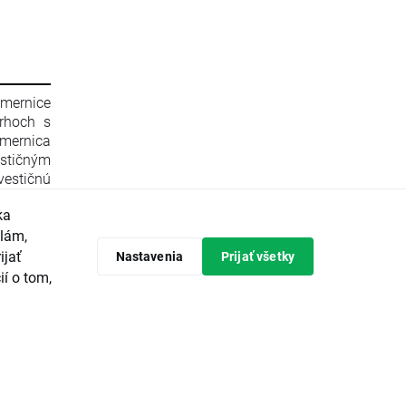
smernice
rhoch s
mernica
stičným
estičnú
596/2014
ka
 zrušení
Komisie
klám,
 Komisie
ijať
Nastavenia
Prijať všetky
ópskeho
ií o tom,
predpisy
tičných
avrhuje
vádzanie
ieroch a
ajvyššou