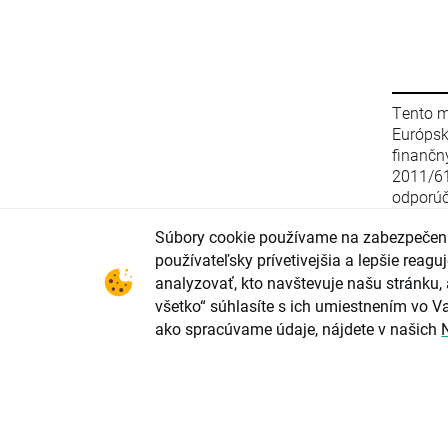
Tento m
Európs
finanč
2011/6
odporúč
stratég
Súbory cookie používame na zabezpečeni
zo 16. 
smerni
používateľsky prívetivejšia a lepšie rea
2003/12
analyzovať, kto navštevuje našu stránku, 
(EÚ) 2
všetko“ súhlasíte s ich umiestnením vo Va
parlame
ako spracúvame údaje, nájdete v našich
upravu
odporú
investi
konflik
investi