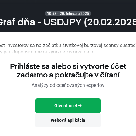
10:58 · 20. februára 2025
Graf dňa - USDJPY (20.02.2025
sť investorov sa na začiatku štvrtkovej burzovej seansy sústreď
ý jen. Japonská mena výrazne získava na h...
Prihláste sa alebo si vytvorte účet
zadarmo a pokračujte v čítaní
Analýzy od oceňovaných expertov
Otvoriť účet
Webová aplikácia