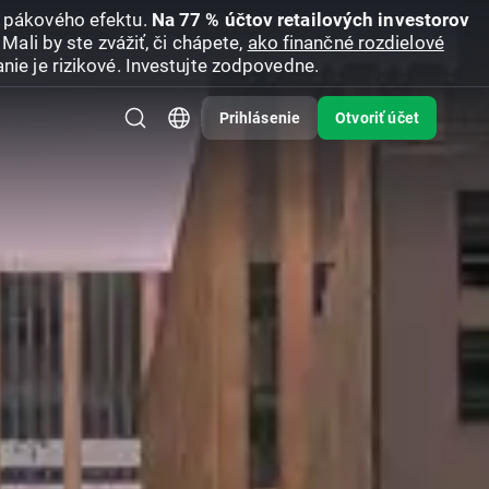
u pákového efektu.
Na 77 % účtov retailových investorov
Mali by ste zvážiť, či chápete,
ako finančné rozdielové
nie je rizikové. Investujte zodpovedne.
Prihlásenie
Otvoriť účet