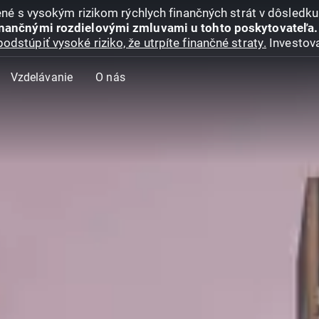
jené s vysokým rizikom rýchlych finančných strát v dôsledk
inančnými rozdielovými zmluvami u tohto poskytovateľa.
podstúpiť vysoké riziko, že utrpíte finančné straty.
Investova
Vzdelávanie
O nás