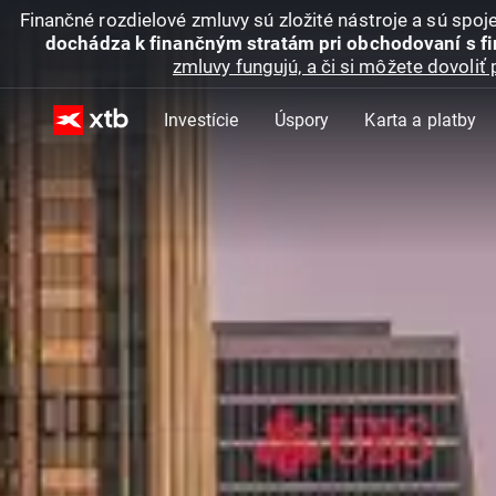
Finančné rozdielové zmluvy sú zložité nástroje a sú spo
dochádza k finančným stratám pri obchodovaní s f
zmluvy fungujú, a či si môžete dovoliť 
Investície
Úspory
Karta a platby