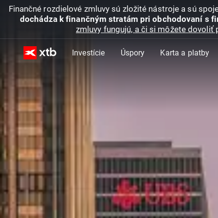
Finančné rozdielové zmluvy sú zložité nástroje a sú spo
dochádza k finančným stratám pri obchodovaní s f
zmluvy fungujú, a či si môžete dovoliť 
Investície
Úspory
Karta a platby