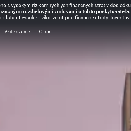
jené s vysokým rizikom rýchlych finančných strát v dôsledk
inančnými rozdielovými zmluvami u tohto poskytovateľa.
podstúpiť vysoké riziko, že utrpíte finančné straty.
Investova
Vzdelávanie
O nás