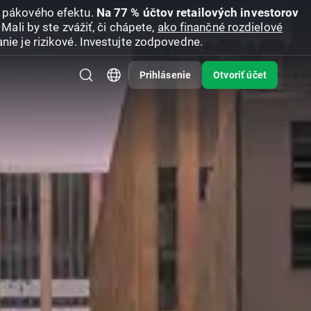
u pákového efektu.
Na 77 % účtov retailových investorov
Mali by ste zvážiť, či chápete,
ako finančné rozdielové
nie je rizikové. Investujte zodpovedne.
Prihlásenie
Otvoriť účet