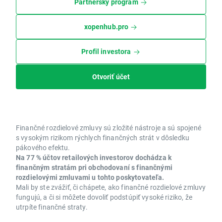
Partnerský program
xopenhub.pro
Profil investora
Otvoriť účet
Finančné rozdielové zmluvy sú zložité nástroje a sú spojené
s vysokým rizikom rýchlych finančných strát v dôsledku
pákového efektu.
Na 77 % účtov retailových investorov dochádza k
finančným stratám pri obchodovaní s finančnými
rozdielovými zmluvami u tohto poskytovateľa.
Mali by ste zvážiť, či chápete, ako finančné rozdielové zmluvy
fungujú, a či si môžete dovoliť podstúpiť vysoké riziko, že
utrpíte finančné straty.