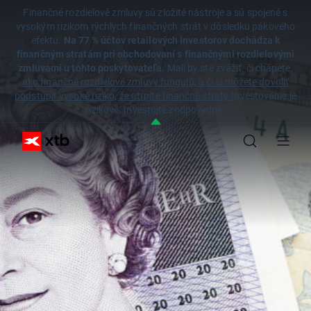
Finančné rozdielové zmluvy sú zložité nástroje a sú spojené s
vysokým rizikom rýchlych finančných strát v dôsledku pákového
efektu.
Na 77 % účtov retailových investorov dochádza k
finančným stratám pri obchodovaní s finančnými rozdielovými
zmluvami u tohto poskytovateľa.
Mali by ste zvážiť, či chápete,
ako finančné rozdielové zmluvy fungujú, a či si môžete dovoliť
podstúpiť vysoké riziko, že utrpíte finančné straty.
Investovanie je
rizikové. Investujte zodpovedne.