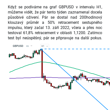
Když se podíváme na graf GBPUSD v intervalu H1,
můžeme vidět, že pár tento týden zaznamenal docela
působivé oživení. Pár se dostal nad 200hodinový
klouzavý průměr a 50% retracement sestupného
impulsu, který začal 13. září 2022, včera a přes noc
testoval 61,8% retracement v oblasti 1,1200. Zatímco
test byl neúspěšný, pár se připravuje na další pokus.