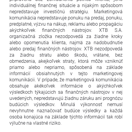
individuálnej finančnej situácie a nijakým spôsobom
nepredstavuje investičnú stratégiu. Marketingová
komunikácia nepredstavuje ponuku na predaj, ponuku,
predplatné, výzvu na nákup, reklamu alebo propagáciu
akýchkoľvek finančných nástrojov. XTB S.A.
organizačná zložka nezodpovedá za žiadne kroky
alebo opomenutia klienta, najmä za nadobudnutie
alebo predaj finančných nástrojov. XTB nezodpovedá
za žiadnu stratu alebo škodu, vrátane, bez
obmedzenia, akejkoľvek straty, ktorá môže vzniknúť
priamo alebo nepriamo, spôsobená na základe
informácií obsiahnutých v tejto marketingovej
komunikácii. V prípade, že marketingová komunikácia
obsahuje akékoľvek informácie o akýchkoľvek
výsledkoch týkajúcich sa finančných nástrojov v nej
uvedených, nepredstavujú žiadnu záruku ani prognózu
budúcich výsledkov. Minulá výkonnosť nemusí
nevyhnutne naznačovať budúce výsledky a každá
osoba konajúca na základe týchto informácií tak robí
výlučne na vlastné riziko.