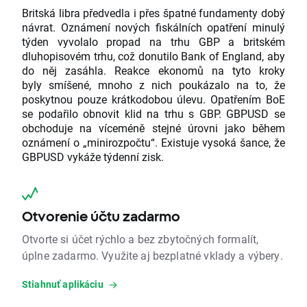
Britská libra předvedla i přes špatné fundamenty dobý
návrat. Oznámení nových fiskálních opatření minulý
týden vyvolalo propad na trhu GBP a britském
dluhopisovém trhu, což donutilo Bank of England, aby
do něj zasáhla. Reakce ekonomů na tyto kroky
byly smíšené, mnoho z nich poukázalo na to, že
poskytnou pouze krátkodobou úlevu. Opatřením BoE
se podařilo obnovit klid na trhu s GBP. GBPUSD se
obchoduje na víceméně stejné úrovni jako během
oznámení o „minirozpočtu“. Existuje vysoká šance, že
GBPUSD vykáže týdenní zisk.
Otvorenie účtu zadarmo
Otvorte si účet rýchlo a bez zbytočných formalít,
úplne zadarmo. Využite aj bezplatné vklady a výbery.
Stiahnuť aplikáciu