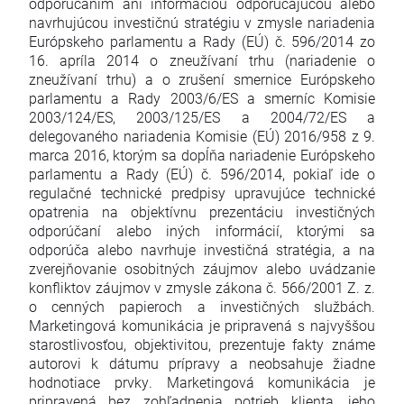
odporúčaním ani informáciou odporúčajúcou alebo
navrhujúcou investičnú stratégiu v zmysle nariadenia
Európskeho parlamentu a Rady (EÚ) č. 596/2014 zo
16. apríla 2014 o zneužívaní trhu (nariadenie o
zneužívaní trhu) a o zrušení smernice Európskeho
parlamentu a Rady 2003/6/ES a smerníc Komisie
2003/124/ES, 2003/125/ES a 2004/72/ES a
delegovaného nariadenia Komisie (EÚ) 2016/958 z 9.
marca 2016, ktorým sa dopĺňa nariadenie Európskeho
parlamentu a Rady (EÚ) č. 596/2014, pokiaľ ide o
regulačné technické predpisy upravujúce technické
opatrenia na objektívnu prezentáciu investičných
odporúčaní alebo iných informácií, ktorými sa
odporúča alebo navrhuje investičná stratégia, a na
zverejňovanie osobitných záujmov alebo uvádzanie
konfliktov záujmov v zmysle zákona č. 566/2001 Z. z.
o cenných papieroch a investičných službách.
Marketingová komunikácia je pripravená s najvyššou
starostlivosťou, objektivitou, prezentuje fakty známe
autorovi k dátumu prípravy a neobsahuje žiadne
hodnotiace prvky. Marketingová komunikácia je
pripravená bez zohľadnenia potrieb klienta, jeho