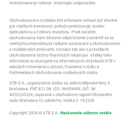
Investovanie je rizikové. Investujte zodpovedne.
Obchodovanie s rozdielovými zmluvami nemusí byť vhodné
pre všetkých investorov, pretože predstavuje vysoko
špekulatívnu a rizikovú investíciu. Pred začatím
obchodovania Vám dôrazne odporúčame zoznámiť sa so
všetkými potenciálnymi rizikami súvisiacimi s obchodovaním
s rozdielovými zmluvami, rovnako tak ako s pravidlami
obchodovania týchto finančných nástrojov. Všetky tieto
informácie sú dostupné na internetových stránkach XTB v
sekciách Informácie o účtoch, Poučenie o riziku a
Podmienkach obchodovania rozdielových zmlúv.
XTB S.A., organizačná zložka so sídlom Mlynské Nivy 5,
Bratislava, PSČ 821 09, IČO: 36859699, DIČ: SK
4020230324, zapísaná v obchodnom registri Okresného
súdu Bratislava III, oddiel Po, vložka č. 1623/B.
Copyright 2026 © XTB S.A.
•
Nastavenie súborov cookie