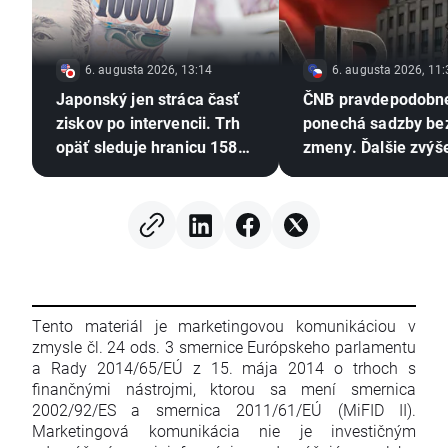
6. augusta 2026, 13:14
6. augusta 2026, 11:
Japonský jen stráca časť
ČNB pravdepodobn
ziskov po intervencii. Trh
ponechá sadzby be
opäť sleduje hranicu 158
zmeny. Ďalšie zvýš
USD/JPY 💴
však zostáva v hre 
Tento materiál je marketingovou komunikáciou v
zmysle čl. 24 ods. 3 smernice Európskeho parlamentu
a Rady 2014/65/EÚ z 15. mája 2014 o trhoch s
finančnými nástrojmi, ktorou sa mení smernica
2002/92/ES a smernica 2011/61/EÚ (MiFID II).
Marketingová komunikácia nie je investičným