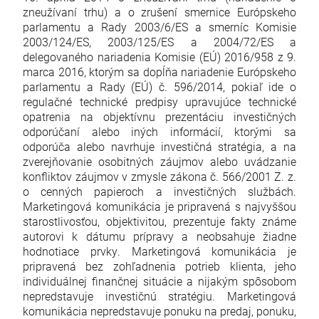
zneužívaní trhu) a o zrušení smernice Európskeho
parlamentu a Rady 2003/6/ES a smerníc Komisie
2003/124/ES, 2003/125/ES a 2004/72/ES a
delegovaného nariadenia Komisie (EÚ) 2016/958 z 9.
marca 2016, ktorým sa dopĺňa nariadenie Európskeho
parlamentu a Rady (EÚ) č. 596/2014, pokiaľ ide o
regulačné technické predpisy upravujúce technické
opatrenia na objektívnu prezentáciu investičných
odporúčaní alebo iných informácií, ktorými sa
odporúča alebo navrhuje investičná stratégia, a na
zverejňovanie osobitných záujmov alebo uvádzanie
konfliktov záujmov v zmysle zákona č. 566/2001 Z. z.
o cenných papieroch a investičných službách.
Marketingová komunikácia je pripravená s najvyššou
starostlivosťou, objektivitou, prezentuje fakty známe
autorovi k dátumu prípravy a neobsahuje žiadne
hodnotiace prvky. Marketingová komunikácia je
pripravená bez zohľadnenia potrieb klienta, jeho
individuálnej finančnej situácie a nijakým spôsobom
nepredstavuje investičnú stratégiu. Marketingová
komunikácia nepredstavuje ponuku na predaj, ponuku,