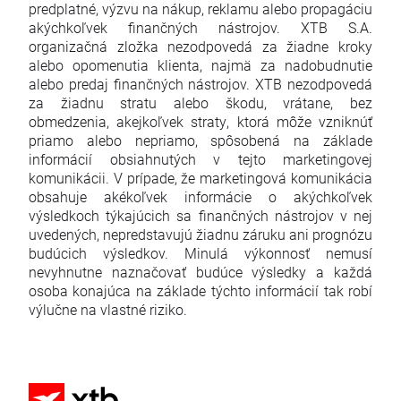
predplatné, výzvu na nákup, reklamu alebo propagáciu
akýchkoľvek finančných nástrojov. XTB S.A.
organizačná zložka nezodpovedá za žiadne kroky
alebo opomenutia klienta, najmä za nadobudnutie
alebo predaj finančných nástrojov. XTB nezodpovedá
za žiadnu stratu alebo škodu, vrátane, bez
obmedzenia, akejkoľvek straty, ktorá môže vzniknúť
priamo alebo nepriamo, spôsobená na základe
informácií obsiahnutých v tejto marketingovej
komunikácii. V prípade, že marketingová komunikácia
obsahuje akékoľvek informácie o akýchkoľvek
výsledkoch týkajúcich sa finančných nástrojov v nej
uvedených, nepredstavujú žiadnu záruku ani prognózu
budúcich výsledkov. Minulá výkonnosť nemusí
nevyhnutne naznačovať budúce výsledky a každá
osoba konajúca na základe týchto informácií tak robí
výlučne na vlastné riziko.