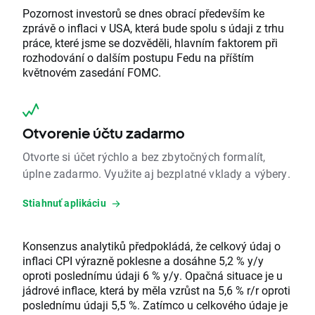
Pozornost investorů se dnes obrací především ke
zprávě o inflaci v USA, která bude spolu s údaji z trhu
práce, které jsme se dozvěděli, hlavním faktorem při
rozhodování o dalším postupu Fedu na příštím
květnovém zasedání FOMC.
Otvorenie účtu zadarmo
Otvorte si účet rýchlo a bez zbytočných formalít,
úplne zadarmo. Využite aj bezplatné vklady a výbery.
Stiahnuť aplikáciu
Konsenzus analytiků předpokládá, že celkový údaj o
inflaci CPI výrazně poklesne a dosáhne 5,2 % y/y
oproti poslednímu údaji 6 % y/y. Opačná situace je u
jádrové inflace, která by měla vzrůst na 5,6 % r/r oproti
poslednímu údaji 5,5 %. Zatímco u celkového údaje je