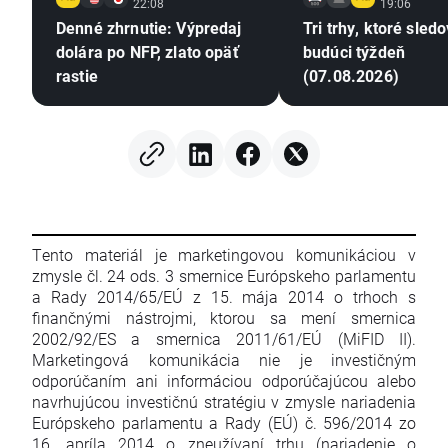
22:08
19:06
Denné zhrnutie: Výpredaj
Tri trhy, ktoré sled
dolára po NFP, zlato opäť
budúci týždeň
rastie
(07.08.2026)
Tento materiál je marketingovou komunikáciou v
zmysle čl. 24 ods. 3 smernice Európskeho parlamentu
a Rady 2014/65/EÚ z 15. mája 2014 o trhoch s
finančnými nástrojmi, ktorou sa mení smernica
2002/92/ES a smernica 2011/61/EÚ (MiFID II).
Marketingová komunikácia nie je investičným
odporúčaním ani informáciou odporúčajúcou alebo
navrhujúcou investičnú stratégiu v zmysle nariadenia
Európskeho parlamentu a Rady (EÚ) č. 596/2014 zo
16. apríla 2014 o zneužívaní trhu (nariadenie o