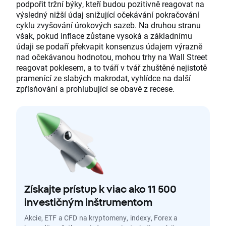
podpořit tržní býky, kteří budou pozitivně reagovat na
výsledný nižší údaj snižující očekávání pokračování
cyklu zvyšování úrokových sazeb. Na druhou stranu
však, pokud inflace zůstane vysoká a základnímu
údaji se podaří překvapit konsenzus údajem výrazně
nad očekávanou hodnotou, mohou trhy na Wall Street
reagovat poklesem, a to tváří v tvář zhuštěné nejistotě
pramenící ze slabých makrodat, vyhlídce na další
zpřísňování a prohlubující se obavě z recese.
Získajte prístup k viac ako 11 500
investičným inštrumentom
Akcie, ETF a CFD na kryptomeny, indexy, Forex a