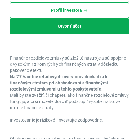
Profil investora
Otvoriť účet
Finančné rozdielové zmluvy sú zložité nástroje a sú spojené
s vysokým rizikom rýchlych finančných strát v dôsledku
pákového efektu.
Na 77 % účtov retailových investorov dochádza k
finančným stratám pri obchodovaní s finančnými
rozdielovými zmluvami u tohto poskytovateľa.
Mali by ste zvážiť, či chápete, ako finančné rozdielové zmluvy
fungujú, a či si môžete dovoliť podstúpiť vysoké riziko, že
utrpíte finančné straty.
Investovanie je rizikové. Investujte zodpovedne.
Obchodovanie s rozdielovými zmluvami nemusí byť vhodné