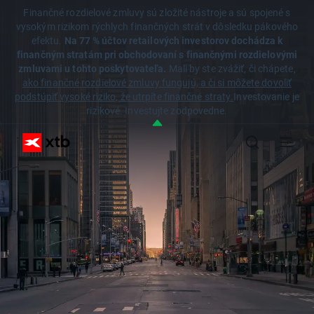
Finančné rozdielové zmluvy sú zložité nástroje a sú spojené s
vysokým rizikom rýchlych finančných strát v dôsledku pákového
efektu.
Na 77 % účtov retailových investorov dochádza k
finančným stratám pri obchodovaní s finančnými rozdielovými
zmluvami u tohto poskytovateľa.
Mali by ste zvážiť, či chápete,
ako finančné rozdielové zmluvy fungujú, a či si môžete dovoliť
podstúpiť vysoké riziko, že utrpíte finančné straty.
Investovanie je
rizikové. Investujte zodpovedne.