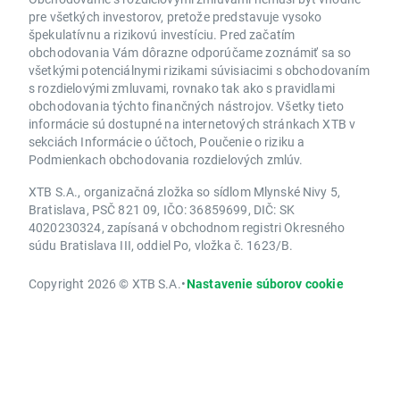
pre všetkých investorov, pretože predstavuje vysoko
špekulatívnu a rizikovú investíciu. Pred začatím
obchodovania Vám dôrazne odporúčame zoznámiť sa so
všetkými potenciálnymi rizikami súvisiacimi s obchodovaním
s rozdielovými zmluvami, rovnako tak ako s pravidlami
obchodovania týchto finančných nástrojov. Všetky tieto
informácie sú dostupné na internetových stránkach XTB v
sekciách Informácie o účtoch, Poučenie o riziku a
Podmienkach obchodovania rozdielových zmlúv.
XTB S.A., organizačná zložka so sídlom Mlynské Nivy 5,
Bratislava, PSČ 821 09, IČO: 36859699, DIČ: SK
4020230324, zapísaná v obchodnom registri Okresného
súdu Bratislava III, oddiel Po, vložka č. 1623/B.
Copyright 2026 © XTB S.A.
•
Nastavenie súborov cookie