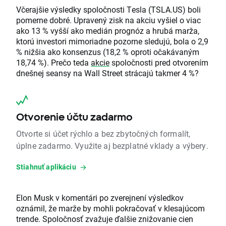
Včerajšie výsledky spoločnosti Tesla (TSLA.US) boli
pomerne dobré. Upravený zisk na akciu vyšiel o viac
ako 13 % vyšší ako medián prognóz a hrubá marža,
ktorú investori mimoriadne pozorne sledujú, bola o 2,9
% nižšia ako konsenzus (18,2 % oproti očakávaným
18,74 %). Prečo teda
akcie
spoločnosti pred otvorením
dnešnej seansy na Wall Street strácajú takmer 4 %?
Otvorenie účtu zadarmo
Otvorte si účet rýchlo a bez zbytočných formalít,
úplne zadarmo. Využite aj bezplatné vklady a výbery.
Stiahnuť aplikáciu
Elon Musk v komentári po zverejnení výsledkov
oznámil, že marže by mohli pokračovať v klesajúcom
trende. Spoločnosť zvažuje ďalšie znižovanie cien