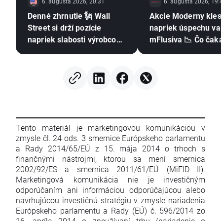
6. augusta 2026, 20:31
6. augusta 2026, 19:
Denné zhrnutie 🗽 Wall
Akcie Moderny kles
Street si drží pozície
napriek úspechu va
napriek slabosti výrobcov
mFlusiva 📉 Čo čaká
pamäťových čipov, cena
trhu s mRNA vakcí
ropy rastie
Tento materiál je marketingovou komunikáciou v
zmysle čl. 24 ods. 3 smernice Európskeho parlamentu
a Rady 2014/65/EÚ z 15. mája 2014 o trhoch s
finančnými nástrojmi, ktorou sa mení smernica
2002/92/ES a smernica 2011/61/EÚ (MiFID II).
Marketingová komunikácia nie je investičným
odporúčaním ani informáciou odporúčajúcou alebo
navrhujúcou investičnú stratégiu v zmysle nariadenia
Európskeho parlamentu a Rady (EÚ) č. 596/2014 zo
16. apríla 2014 o zneužívaní trhu (nariadenie o