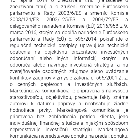
zneužívaní trhu) a o zrušení smernice Európskeho
parlamentu a Rady 2003/6/ES a smerníc Komisie
2003/124/ES, 2003/125/ES a 2004/72/ES a
delegovaného nariadenia Komisie (EÚ) 2016/958 z 9.
marca 2016, ktorým sa dopĺňa nariadenie Európskeho
parlamentu a Rady (EÚ) č. 596/2014, pokiaľ ide o
regulačné technické predpisy upravujúce technické
opatrenia na objektívnu prezentáciu investičných
odporúčaní alebo iných informácií, ktorými sa
odporúča alebo navrhuje investičná stratégia, a na
zverejňovanie osobitných záujmov alebo uvádzanie
konfliktov záujmov v zmysle zákona č. 566/2001 Z. z.
o cenných papieroch a investičných službách.
Marketingová komunikácia je pripravená s najvyššou
starostlivosťou, objektivitou, prezentuje fakty známe
autorovi k dátumu prípravy a neobsahuje žiadne
hodnotiace prvky. Marketingová komunikácia je
pripravená bez zohľadnenia potrieb klienta, jeho
individuálnej finančnej situácie a nijakým spôsobom
nepredstavuje investičnú stratégiu. Marketingová
komunikácia nepredstavuje ponuku na predaj, ponuku,