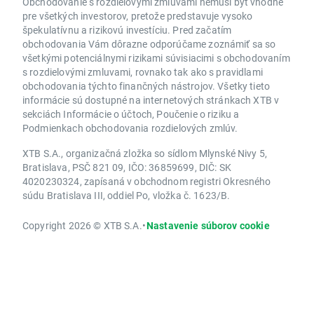
Obchodovanie s rozdielovými zmluvami nemusí byť vhodné
pre všetkých investorov, pretože predstavuje vysoko
špekulatívnu a rizikovú investíciu. Pred začatím
obchodovania Vám dôrazne odporúčame zoznámiť sa so
všetkými potenciálnymi rizikami súvisiacimi s obchodovaním
s rozdielovými zmluvami, rovnako tak ako s pravidlami
obchodovania týchto finančných nástrojov. Všetky tieto
informácie sú dostupné na internetových stránkach XTB v
sekciách Informácie o účtoch, Poučenie o riziku a
Podmienkach obchodovania rozdielových zmlúv.
XTB S.A., organizačná zložka so sídlom Mlynské Nivy 5,
Bratislava, PSČ 821 09, IČO: 36859699, DIČ: SK
4020230324, zapísaná v obchodnom registri Okresného
súdu Bratislava III, oddiel Po, vložka č. 1623/B.
Copyright 2026 © XTB S.A.
•
Nastavenie súborov cookie