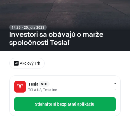
14:35 · 20. júla 2023
Investori sa obávajú o marže
spoločnosti Tesla❗
Akciový Trh
-
Tesla
STC
-
TSLA.US, Tesla Inc
Stiahnite si bezplatnú aplikáciu