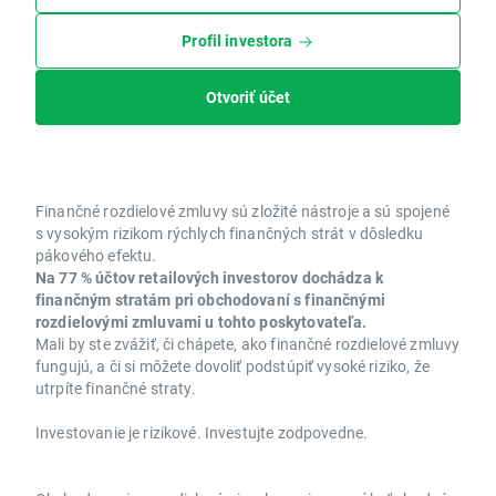
Profil investora
Otvoriť účet
Finančné rozdielové zmluvy sú zložité nástroje a sú spojené
s vysokým rizikom rýchlych finančných strát v dôsledku
pákového efektu.
Na 77 % účtov retailových investorov dochádza k
finančným stratám pri obchodovaní s finančnými
rozdielovými zmluvami u tohto poskytovateľa.
Mali by ste zvážiť, či chápete, ako finančné rozdielové zmluvy
fungujú, a či si môžete dovoliť podstúpiť vysoké riziko, že
utrpíte finančné straty.
Investovanie je rizikové. Investujte zodpovedne.