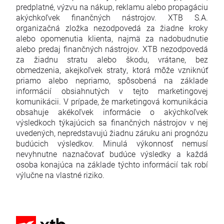
predplatné, výzvu na nákup, reklamu alebo propagáciu
akýchkoľvek finančných nástrojov. XTB S.A.
organizačná zložka nezodpovedá za žiadne kroky
alebo opomenutia klienta, najmä za nadobudnutie
alebo predaj finančných nástrojov. XTB nezodpovedá
za žiadnu stratu alebo škodu, vrátane, bez
obmedzenia, akejkoľvek straty, ktorá môže vzniknúť
priamo alebo nepriamo, spôsobená na základe
informácií obsiahnutých v tejto marketingovej
komunikácii. V prípade, že marketingová komunikácia
obsahuje akékoľvek informácie o akýchkoľvek
výsledkoch týkajúcich sa finančných nástrojov v nej
uvedených, nepredstavujú žiadnu záruku ani prognózu
budúcich výsledkov. Minulá výkonnosť nemusí
nevyhnutne naznačovať budúce výsledky a každá
osoba konajúca na základe týchto informácií tak robí
výlučne na vlastné riziko.