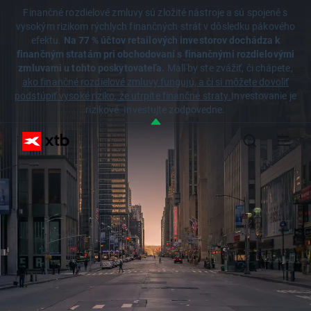
Finančné rozdielové zmluvy sú zložité nástroje a sú spojené s
vysokým rizikom rýchlych finančných strát v dôsledku pákového
efektu.
Na 77 % účtov retailových investorov dochádza k
finančným stratám pri obchodovaní s finančnými rozdielovými
zmluvami u tohto poskytovateľa.
Mali by ste zvážiť, či chápete,
ako finančné rozdielové zmluvy fungujú, a či si môžete dovoliť
podstúpiť vysoké riziko, že utrpíte finančné straty.
Investovanie je
rizikové. Investujte zodpovedne.