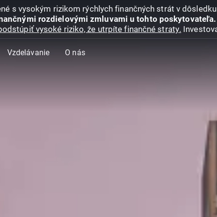
jené s vysokým rizikom rýchlych finančných strát v dôsledk
inančnými rozdielovými zmluvami u tohto poskytovateľa.
podstúpiť vysoké riziko, že utrpíte finančné straty.
Investova
Vzdelávanie
O nás