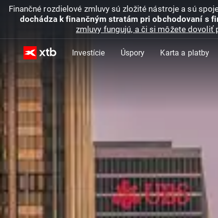
Finančné rozdielové zmluvy sú zložité nástroje a sú spo
dochádza k finančným stratám pri obchodovaní s f
zmluvy fungujú, a či si môžete dovoliť 
Investície
Úspory
Karta a platby