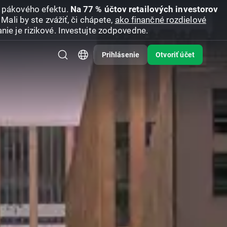
u pákového efektu.
Na 77 % účtov retailových investorov
Mali by ste zvážiť, či chápete,
ako finančné rozdielové
nie je rizikové. Investujte zodpovedne.
Prihlásenie
Otvoriť účet