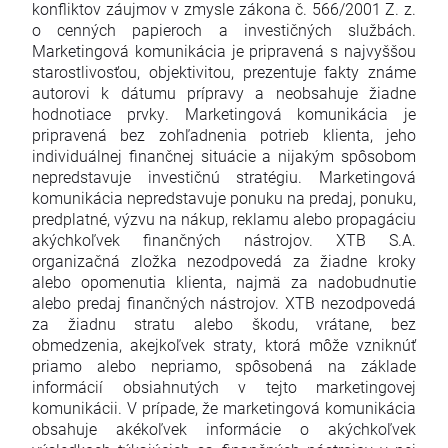
konfliktov záujmov v zmysle zákona č. 566/2001 Z. z.
o cenných papieroch a investičných službách.
Marketingová komunikácia je pripravená s najvyššou
starostlivosťou, objektivitou, prezentuje fakty známe
autorovi k dátumu prípravy a neobsahuje žiadne
hodnotiace prvky. Marketingová komunikácia je
pripravená bez zohľadnenia potrieb klienta, jeho
individuálnej finančnej situácie a nijakým spôsobom
nepredstavuje investičnú stratégiu. Marketingová
komunikácia nepredstavuje ponuku na predaj, ponuku,
predplatné, výzvu na nákup, reklamu alebo propagáciu
akýchkoľvek finančných nástrojov. XTB S.A.
organizačná zložka nezodpovedá za žiadne kroky
alebo opomenutia klienta, najmä za nadobudnutie
alebo predaj finančných nástrojov. XTB nezodpovedá
za žiadnu stratu alebo škodu, vrátane, bez
obmedzenia, akejkoľvek straty, ktorá môže vzniknúť
priamo alebo nepriamo, spôsobená na základe
informácií obsiahnutých v tejto marketingovej
komunikácii. V prípade, že marketingová komunikácia
obsahuje akékoľvek informácie o akýchkoľvek