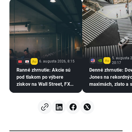
5. augusta 
6. augusta 2026, 8:15
20:17
Ranné zhrnutie: Akcie sú
Denné zhrnutie: Do
pod tlakom po výbere
Jones na rekordný
ziskov na Wall Street, FX
maximách, zlato a s
zostáva bez výraznejšieho
rastú vďaka nádej
pohybu (06.08.2026)
dohodu medzi USA
Iránom