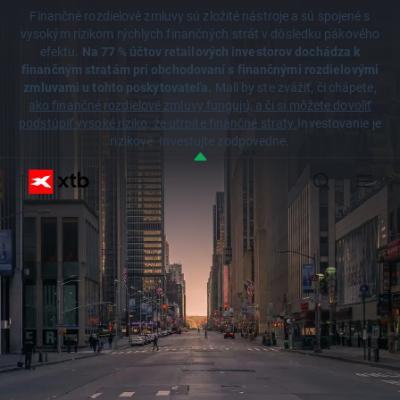
Finančné rozdielové zmluvy sú zložité nástroje a sú spojené s
vysokým rizikom rýchlych finančných strát v dôsledku pákového
efektu.
Na 77 % účtov retailových investorov dochádza k
finančným stratám pri obchodovaní s finančnými rozdielovými
zmluvami u tohto poskytovateľa.
Mali by ste zvážiť, či chápete,
ako finančné rozdielové zmluvy fungujú, a či si môžete dovoliť
podstúpiť vysoké riziko, že utrpíte finančné straty.
Investovanie je
rizikové. Investujte zodpovedne.