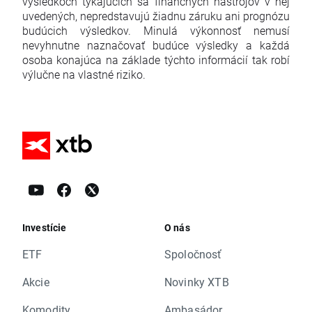
výsledkoch týkajúcich sa finančných nástrojov v nej
uvedených, nepredstavujú žiadnu záruku ani prognózu
budúcich výsledkov. Minulá výkonnosť nemusí
nevyhnutne naznačovať budúce výsledky a každá
osoba konajúca na základe týchto informácií tak robí
výlučne na vlastné riziko.
Investície
O nás
ETF
Spoločnosť
Akcie
Novinky XTB
Komodity
Ambasádor