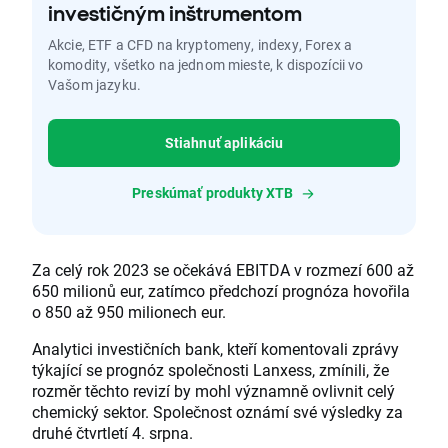
investičným inštrumentom
Akcie, ETF a CFD na kryptomeny, indexy, Forex a
komodity, všetko na jednom mieste, k dispozícii vo
Vašom jazyku.
Stiahnuť aplikáciu
Preskúmať produkty XTB
Za celý rok 2023 se očekává EBITDA v rozmezí 600 až
650 milionů eur, zatímco předchozí prognóza hovořila
o 850 až 950 milionech eur.
Analytici investičních bank, kteří komentovali zprávy
týkající se prognóz společnosti Lanxess, zmínili, že
rozměr těchto revizí by mohl významně ovlivnit celý
chemický sektor. Společnost oznámí své výsledky za
druhé čtvrtletí 4. srpna.