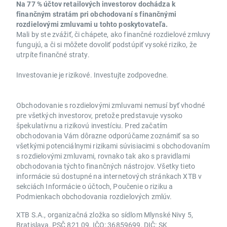
Na 77 % účtov retailových investorov dochádza k
finančným stratám pri obchodovaní s finančnými
rozdielovými zmluvami u tohto poskytovateľa.
Mali by ste zvážiť, či chápete, ako finančné rozdielové zmluvy
fungujú, a či si môžete dovoliť podstúpiť vysoké riziko, že
utrpíte finančné straty.
Investovanie je rizikové. Investujte zodpovedne.
Obchodovanie s rozdielovými zmluvami nemusí byť vhodné
pre všetkých investorov, pretože predstavuje vysoko
špekulatívnu a rizikovú investíciu. Pred začatím
obchodovania Vám dôrazne odporúčame zoznámiť sa so
všetkými potenciálnymi rizikami súvisiacimi s obchodovaním
s rozdielovými zmluvami, rovnako tak ako s pravidlami
obchodovania týchto finančných nástrojov. Všetky tieto
informácie sú dostupné na internetových stránkach XTB v
sekciách Informácie o účtoch, Poučenie o riziku a
Podmienkach obchodovania rozdielových zmlúv.
XTB S.A., organizačná zložka so sídlom Mlynské Nivy 5,
Bratislava, PSČ 821 09, IČO: 36859699, DIČ: SK