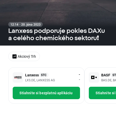
12:14 · 20. júna 2023
Lanxess podporuje pokles DAXu
a celého chemického sektoru❗
Akciový Trh
-
Lanxess
BASF
STC
S
-
LXS.DE, LANXESS AG
BAS.DE, B
Stiahnite si bezplatnú aplikáciu
Stiahnite si