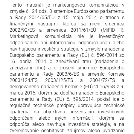
Tento materiál je marketingovou komunikáciou v
zmysle čl. 24 ods. 3 smernice Európskeho parlamentu
a Rady 2014/65/EÚ z 15. mája 2014 o trhoch s
finančnými nástrojmi, ktorou sa mení smernica
2002/92/ES a smernica 2011/61/EÚ (MiFID II).
Marketingová komunikácia nie je investičným
odporúčaním ani informáciou odporúčajúcou alebo
navrhujúcou investičnú stratégiu v zmysle nariadenia
Európskeho parlamentu a Rady (EÚ) č. 596/2014 zo
16. apríla 2014 o zneužívaní trhu (nariadenie o
zneužívaní trhu) a o zrušení smernice Európskeho
parlamentu a Rady 2003/6/ES a smerníc Komisie
2003/124/ES, 2003/125/ES a 2004/72/ES a
delegovaného nariadenia Komisie (EÚ) 2016/958 z 9.
marca 2016, ktorým sa dopĺňa nariadenie Európskeho
parlamentu a Rady (EÚ) č. 596/2014, pokiaľ ide o
regulačné technické predpisy upravujúce technické
opatrenia na objektívnu prezentáciu investičných
odporúčaní alebo iných informácií, ktorými sa
odporúča alebo navrhuje investičná stratégia, a na
zverejňovanie osobitných záujmov alebo uvádzanie