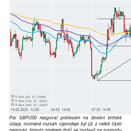
Pár GBPUSD reagoval poklesem na dnešní britské
údaje, nicméně rozsah výprodeje byl již z velké části
negován. Impuls směrem dolů se zastavil na supportu