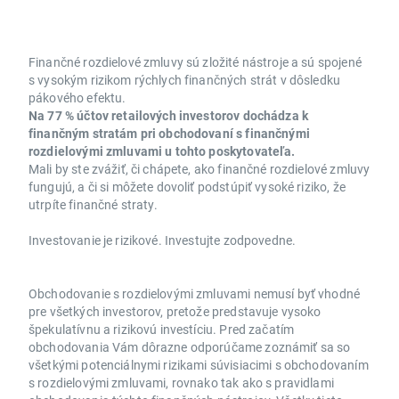
Finančné rozdielové zmluvy sú zložité nástroje a sú spojené
s vysokým rizikom rýchlych finančných strát v dôsledku
pákového efektu.
Na 77 % účtov retailových investorov dochádza k
finančným stratám pri obchodovaní s finančnými
rozdielovými zmluvami u tohto poskytovateľa.
Mali by ste zvážiť, či chápete, ako finančné rozdielové zmluvy
fungujú, a či si môžete dovoliť podstúpiť vysoké riziko, že
utrpíte finančné straty.
Investovanie je rizikové. Investujte zodpovedne.
Obchodovanie s rozdielovými zmluvami nemusí byť vhodné
pre všetkých investorov, pretože predstavuje vysoko
špekulatívnu a rizikovú investíciu. Pred začatím
obchodovania Vám dôrazne odporúčame zoznámiť sa so
všetkými potenciálnymi rizikami súvisiacimi s obchodovaním
s rozdielovými zmluvami, rovnako tak ako s pravidlami