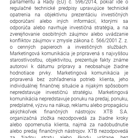
parlamentu a Rady (EÚ) č. 596/2014, pokiaľ ide o
regulačné technické predpisy upravujúce technické
opatrenia na objektívnu prezentáciu investičných
odporúčaní alebo iných informácií, ktorými sa
odporúča alebo navrhuje investičná stratégia, a na
zverejňovanie osobitných záujmov alebo uvádzanie
konfliktov záujmov v zmysle zákona č. 566/2001 Z. z.
o cenných papieroch a investičných službách.
Marketingová komunikácia je pripravená s najvyššou
starostlivosťou, objektivitou, prezentuje fakty známe
autorovi k dátumu prípravy a neobsahuje žiadne
hodnotiace prvky. Marketingová komunikácia je
pripravená bez zohľadnenia potrieb klienta, jeho
individuálnej finančnej situácie a nijakým spôsobom
nepredstavuje investičnú stratégiu. Marketingová
komunikácia nepredstavuje ponuku na predaj, ponuku,
predplatné, výzvu na nákup, reklamu alebo propagáciu
akýchkoľvek finančných nástrojov. XTB S.A.
organizačná zložka nezodpovedá za žiadne kroky
alebo opomenutia klienta, najmä za nadobudnutie
alebo predaj finančných nástrojov. XTB nezodpovedá
za žiadnu stratu alebo škodu, vrátane, bez