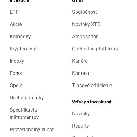
Investície
O nás
ETF
Spoločnosť
Akcie
Novinky XTB
Komodity
Ambasádor
Kryptomeny
Obchodná platforma
Indexy
Kariéra
Forex
Kontakt
Opcie
Tlačové oddelenie
Účet a poplatky
Vzťahy s investormi
Špecifikácia
Novinky
inštrumentov
Reporty
Profesionálny klient