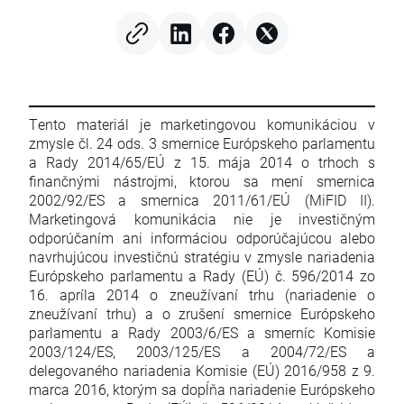
Hathaway
Tento materiál je marketingovou komunikáciou v
zmysle čl. 24 ods. 3 smernice Európskeho parlamentu
a Rady 2014/65/EÚ z 15. mája 2014 o trhoch s
finančnými nástrojmi, ktorou sa mení smernica
2002/92/ES a smernica 2011/61/EÚ (MiFID II).
Marketingová komunikácia nie je investičným
odporúčaním ani informáciou odporúčajúcou alebo
navrhujúcou investičnú stratégiu v zmysle nariadenia
Európskeho parlamentu a Rady (EÚ) č. 596/2014 zo
16. apríla 2014 o zneužívaní trhu (nariadenie o
zneužívaní trhu) a o zrušení smernice Európskeho
parlamentu a Rady 2003/6/ES a smerníc Komisie
2003/124/ES, 2003/125/ES a 2004/72/ES a
delegovaného nariadenia Komisie (EÚ) 2016/958 z 9.
marca 2016, ktorým sa dopĺňa nariadenie Európskeho