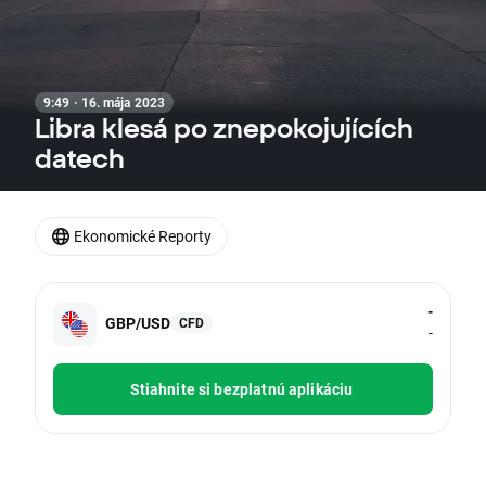
9:49 · 16. mája 2023
Libra klesá po znepokojujících
datech
Ekonomické Reporty
-
GBP/USD
CFD
-
Stiahnite si bezplatnú aplikáciu