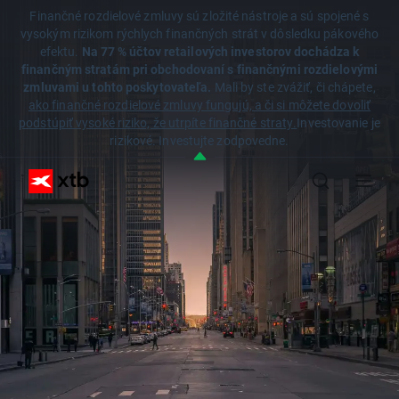
Finančné rozdielové zmluvy sú zložité nástroje a sú spojené s
vysokým rizikom rýchlych finančných strát v dôsledku pákového
efektu.
Na 77 % účtov retailových investorov dochádza k
finančným stratám pri obchodovaní s finančnými rozdielovými
zmluvami u tohto poskytovateľa.
Mali by ste zvážiť, či chápete,
ako finančné rozdielové zmluvy fungujú, a či si môžete dovoliť
podstúpiť vysoké riziko, že utrpíte finančné straty.
Investovanie je
rizikové. Investujte zodpovedne.