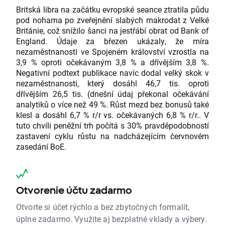
Britská libra na začátku evropské seance ztratila půdu
pod nohama po zveřejnění slabých makrodat z Velké
Británie, což snížilo šanci na jestřábí obrat od Bank of
England. Údaje za březen ukázaly, že míra
nezaměstnanosti ve Spojeném království vzrostla na
3,9 % oproti očekávaným 3,8 % a dřívějším 3,8 %.
Negativní podtext publikace navíc dodal velký skok v
nezaměstnanosti, který dosáhl 46,7 tis. oproti
dřívějším 26,5 tis. (dnešní údaj překonal očekávání
analytiků o více než 49 %. Růst mezd bez bonusů také
klesl a dosáhl 6,7 % r/r vs. očekávaných 6,8 % r/r.. V
tuto chvíli peněžní trh počítá s 30% pravděpodobností
zastavení cyklu růstu na nadcházejícím červnovém
zasedání BoE.
Otvorenie účtu zadarmo
Otvorte si účet rýchlo a bez zbytočných formalít,
úplne zadarmo. Využite aj bezplatné vklady a výbery.