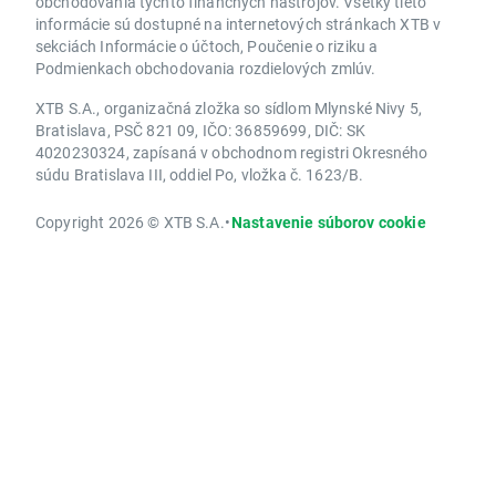
obchodovania týchto finančných nástrojov. Všetky tieto
informácie sú dostupné na internetových stránkach XTB v
sekciách Informácie o účtoch, Poučenie o riziku a
Podmienkach obchodovania rozdielových zmlúv.
XTB S.A., organizačná zložka so sídlom Mlynské Nivy 5,
Bratislava, PSČ 821 09, IČO: 36859699, DIČ: SK
4020230324, zapísaná v obchodnom registri Okresného
súdu Bratislava III, oddiel Po, vložka č. 1623/B.
Copyright 2026 © XTB S.A.
•
Nastavenie súborov cookie