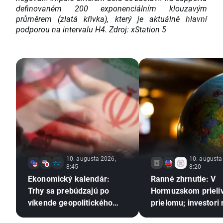
definovaném 200 exponenciálním klouzavým
průměrem (zlatá křivka), který je aktuálně hlavní
podporou na intervalu H4. Zdroj: xStation 5
10. augusta 2026,
10. augusta
8:45
8:20
Ekonomický kalendár:
Ranné zhrnutie: V
Trhy sa prebúdzajú po
Hormuzskom prieli
víkende geopolitického
prielomu; investori
patu 🚢
na tržby Berkshire