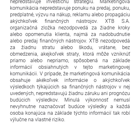
nepredstavuje investičnú stratégiu. Marketingová
komunikácia nepredstavuje ponuku na predaj, ponuku,
predplatné, výzvu na nákup, reklamu alebo propagáciu
akýchkoľvek finančných nástrojov. XTB S.A.
organizačná zložka nezodpovedá za žiadne kroky
alebo opomenutia klienta, najmä za nadobudnutie
alebo predaj finančných nástrojov. XTB nezodpovedá
za žiadnu stratu alebo škodu, vrátane, bez
obmedzenia, akejkoľvek straty, ktorá môže vzniknúť
priamo alebo nepriamo, spôsobená na základe
informácií obsiahnutých v tejto marketingovej
komunikácii. V prípade, že marketingová komunikácia
obsahuje akékoľvek informácie o akýchkoľvek
výsledkoch týkajúcich sa finančných nástrojov v nej
uvedených, nepredstavujú žiadnu záruku ani prognózu
budúcich výsledkov. Minulá výkonnosť nemusí
nevyhnutne naznačovať budúce výsledky a každá
osoba konajúca na základe týchto informácií tak robí
výlučne na vlastné riziko.