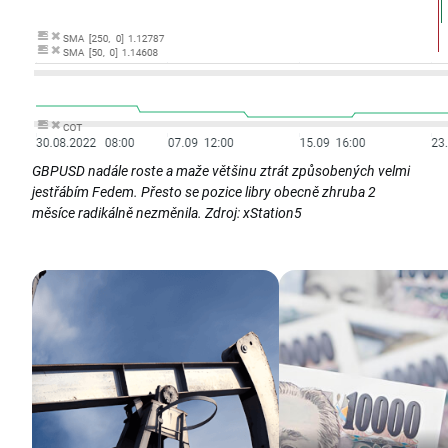
GBPUSD nadále roste a maže většinu ztrát způsobených velmi
jestřábím Fedem. Přesto se pozice libry obecně zhruba 2
měsíce radikálně nezměnila. Zdroj: xStation5