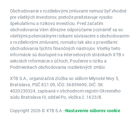
Obchodovanie s rozdielovými zmluvami nemusí byť vhodné
pre všetkých investorov, pretože predstavuje vysoko
špekulatívnu a rizikovú investíciu. Pred začatím
obchodovania Vám dôrazne odporúčame zoznámiť sa so
všetkými potenciálnymi rizikami súvisiacimi s obchodovaním
s rozdielovými zmluvami, rovnako tak ako s pravidlami
obchodovania týchto finančných nástrojov. Všetky tieto
informácie sú dostupné na internetových stránkach XTB v
sekciách Informácie o účtoch, Poučenie o riziku a
Podmienkach obchodovania rozdielových zmlúv.
XTB S.A., organizačná zložka so sídlom Mlynské Nivy 5,
Bratislava, PSČ 821 09, IČO: 36859699, DIČ: SK
4020230324, zapísaná v obchodnom registri Okresného
súdu Bratislava III, oddiel Po, vložka č. 1623/B.
Copyright 2026 © XTB S.A.
•
Nastavenie súborov cookie