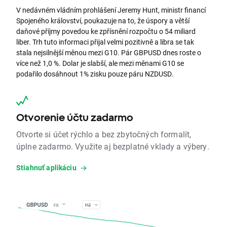
V nedávném vládním prohlášení Jeremy Hunt, ministr financí
Spojeného království, poukazuje na to, že úspory a větší
daňové příjmy povedou ke zpřísnění rozpočtu o 54 miliard
liber. Trh tuto informaci přijal velmi pozitivně a libra se tak
stala nejsilnější měnou mezi G10. Pár GBPUSD dnes roste o
více než 1,0 %. Dolar je slabší, ale mezi měnami G10 se
podařilo dosáhnout 1% zisku pouze páru NZDUSD.
Otvorenie účtu zadarmo
Otvorte si účet rýchlo a bez zbytočných formalít,
úplne zadarmo. Využite aj bezplatné vklady a výbery.
Stiahnuť aplikáciu