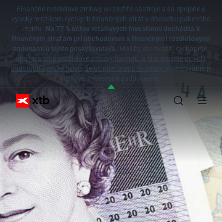
Finančné rozdielové zmluvy sú zložité nástroje a sú spojené s
vysokým rizikom rýchlych finančných strát v dôsledku pákového
efektu.
Na 77 % účtov retailových investorov dochádza k
finančným stratám pri obchodovaní s finančnými rozdielovými
zmluvami u tohto poskytovateľa.
Mali by ste zvážiť, či chápete,
ako finančné rozdielové zmluvy fungujú, a či si môžete dovoliť
podstúpiť vysoké riziko, že utrpíte finančné straty.
Investovanie je
rizikové. Investujte zodpovedne.