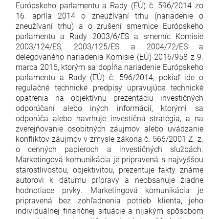
Európskeho parlamentu a Rady (EÚ) č. 596/2014 zo
16. apríla 2014 o zneužívaní trhu (nariadenie o
zneužívaní trhu) a o zrušení smernice Európskeho
parlamentu a Rady 2003/6/ES a smerníc Komisie
2003/124/ES, 2003/125/ES a 2004/72/ES a
delegovaného nariadenia Komisie (EÚ) 2016/958 z 9.
marca 2016, ktorým sa dopĺňa nariadenie Európskeho
parlamentu a Rady (EÚ) č. 596/2014, pokiaľ ide o
regulačné technické predpisy upravujúce technické
opatrenia na objektívnu prezentáciu investičných
odporúčaní alebo iných informácií, ktorými sa
odporúča alebo navrhuje investičná stratégia, a na
zverejňovanie osobitných záujmov alebo uvádzanie
konfliktov záujmov v zmysle zákona č. 566/2001 Z. z.
o cenných papieroch a investičných službách.
Marketingová komunikácia je pripravená s najvyššou
starostlivosťou, objektivitou, prezentuje fakty známe
autorovi k dátumu prípravy a neobsahuje žiadne
hodnotiace prvky. Marketingová komunikácia je
pripravená bez zohľadnenia potrieb klienta, jeho
individuálnej finančnej situácie a nijakým spôsobom