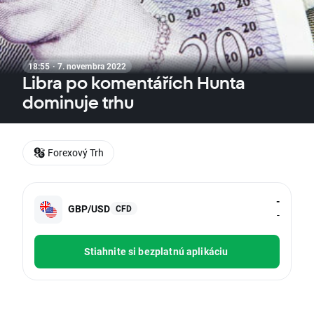
18:55 · 7. novembra 2022
Libra po komentářích Hunta
dominuje trhu
Forexový Trh
-
GBP/USD
CFD
-
Stiahnite si bezplatnú aplikáciu