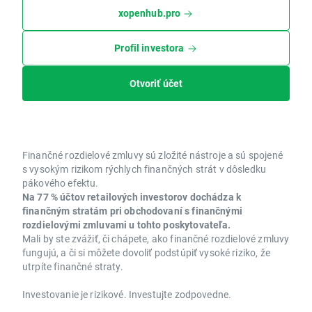
xopenhub.pro
Profil investora
Otvoriť účet
Finančné rozdielové zmluvy sú zložité nástroje a sú spojené
s vysokým rizikom rýchlych finančných strát v dôsledku
pákového efektu.
Na 77 % účtov retailových investorov dochádza k
finančným stratám pri obchodovaní s finančnými
rozdielovými zmluvami u tohto poskytovateľa.
Mali by ste zvážiť, či chápete, ako finančné rozdielové zmluvy
fungujú, a či si môžete dovoliť podstúpiť vysoké riziko, že
utrpíte finančné straty.
Investovanie je rizikové. Investujte zodpovedne.