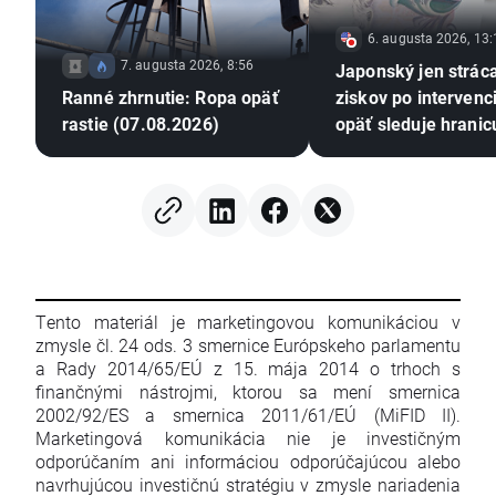
6. augusta 2026, 13:
7. augusta 2026, 8:56
Japonský jen strác
Ranné zhrnutie: Ropa opäť
ziskov po intervenci
rastie (07.08.2026)
opäť sleduje hranic
USD/JPY 💴
Tento materiál je marketingovou komunikáciou v
zmysle čl. 24 ods. 3 smernice Európskeho parlamentu
a Rady 2014/65/EÚ z 15. mája 2014 o trhoch s
finančnými nástrojmi, ktorou sa mení smernica
2002/92/ES a smernica 2011/61/EÚ (MiFID II).
Marketingová komunikácia nie je investičným
odporúčaním ani informáciou odporúčajúcou alebo
navrhujúcou investičnú stratégiu v zmysle nariadenia