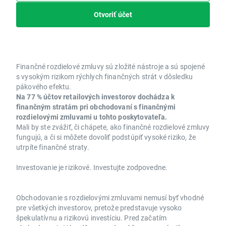
Otvoriť účet
Finančné rozdielové zmluvy sú zložité nástroje a sú spojené
s vysokým rizikom rýchlych finančných strát v dôsledku
pákového efektu.
Na 77 % účtov retailových investorov dochádza k
finančným stratám pri obchodovaní s finančnými
rozdielovými zmluvami u tohto poskytovateľa.
Mali by ste zvážiť, či chápete, ako finančné rozdielové zmluvy
fungujú, a či si môžete dovoliť podstúpiť vysoké riziko, že
utrpíte finančné straty.
Investovanie je rizikové. Investujte zodpovedne.
Obchodovanie s rozdielovými zmluvami nemusí byť vhodné
pre všetkých investorov, pretože predstavuje vysoko
špekulatívnu a rizikovú investíciu. Pred začatím