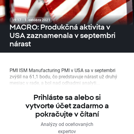
19:17 · 1. októbra 2021
MACRO: Produkčná aktivita v
USA zaznamenala v septembri
nárast
PMI ISM Manufacturing PMI v USA sa v septembri
zvýšil na 61,1 bodu, čo predstavuje nárast už druhý
mesiac v rade, a bol nad odhadmi analyti...
Prihláste sa alebo si
vytvorte účet zadarmo a
pokračujte v čítaní
Analýzy od oceňovaných
expertov