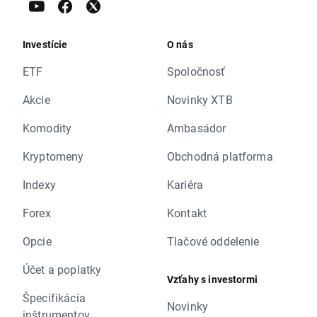
Investície
O nás
ETF
Spoločnosť
Akcie
Novinky XTB
Komodity
Ambasádor
Kryptomeny
Obchodná platforma
Indexy
Kariéra
Forex
Kontakt
Opcie
Tlačové oddelenie
Účet a poplatky
Vzťahy s investormi
Špecifikácia
Novinky
inštrumentov