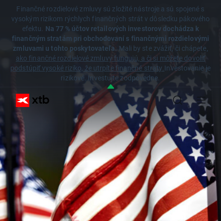
Finančné rozdielové zmluvy sú zložité nástroje a sú spojené s
vysokým rizikom rýchlych finančných strát v dôsledku pákového
efektu.
Na 77 % účtov retailových investorov dochádza k
finančným stratám pri obchodovaní s finančnými rozdielovými
zmluvami u tohto poskytovateľa.
Mali by ste zvážiť, či chápete,
ako finančné rozdielové zmluvy fungujú, a či si môžete dovoliť
podstúpiť vysoké riziko, že utrpíte finančné straty.
Investovanie je
rizikové. Investujte zodpovedne.