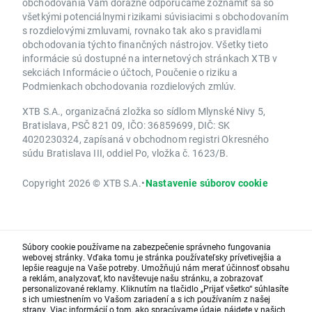
obchodovania Vám dôrazne odporúčame zoznámiť sa so
všetkými potenciálnymi rizikami súvisiacimi s obchodovaním
s rozdielovými zmluvami, rovnako tak ako s pravidlami
obchodovania týchto finančných nástrojov. Všetky tieto
informácie sú dostupné na internetových stránkach XTB v
sekciách Informácie o účtoch, Poučenie o riziku a
Podmienkach obchodovania rozdielových zmlúv.
XTB S.A., organizačná zložka so sídlom Mlynské Nivy 5,
Bratislava, PSČ 821 09, IČO: 36859699, DIČ: SK
4020230324, zapísaná v obchodnom registri Okresného
súdu Bratislava III, oddiel Po, vložka č. 1623/B.
Copyright 2026 © XTB S.A.
•
Nastavenie súborov cookie
Súbory cookie používame na zabezpečenie správneho fungovania
webovej stránky. Vďaka tomu je stránka používateľsky prívetivejšia a
lepšie reaguje na Vaše potreby. Umožňujú nám merať účinnosť obsahu
a reklám, analyzovať, kto navštevuje našu stránku, a zobrazovať
personalizované reklamy. Kliknutím na tlačidlo „Prijať všetko“ súhlasíte
s ich umiestnením vo Vašom zariadení a s ich používaním z našej
strany. Viac informácií o tom, ako spracúvame údaje, nájdete v našich