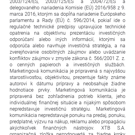
2003/124/ES, 2003/125/ES a 2004/72/ES a
delegovaného nariadenia Komisie (EÚ) 2016/958 z 9.
marca 2016, ktorým sa dopĺňa nariadenie Európskeho
parlamentu a Rady (EÚ) č. 596/2014, pokiaľ ide o
regulačné technické predpisy upravujúce technické
opatrenia na objektívnu prezentáciu investičných
odporúčaní alebo iných informácií, ktorými sa
odporúča alebo navrhuje investičná stratégia, a na
zverejňovanie osobitných záujmov alebo uvádzanie
konfliktov záujmov v zmysle zákona č. 566/2001 Z. z.
o cenných papieroch a investičných službách.
Marketingová komunikácia je pripravená s najvyššou
starostlivosťou, objektivitou, prezentuje fakty známe
autorovi k dátumu prípravy a neobsahuje žiadne
hodnotiace prvky. Marketingová komunikácia je
pripravená bez zohľadnenia potrieb klienta, jeho
individuálnej finančnej situácie a nijakým spôsobom
nepredstavuje investičnú stratégiu. Marketingová
komunikácia nepredstavuje ponuku na predaj, ponuku,
predplatné, výzvu na nákup, reklamu alebo propagáciu
akýchkoľvek finančných nástrojov. XTB S.A.
organizačná zložka nezodpovedá za žiadne kroky