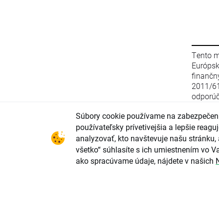
Tento m
Európs
finanč
2011/6
odporúč
stratég
Súbory cookie používame na zabezpečeni
zo 16. 
smerni
používateľsky prívetivejšia a lepšie rea
2003/12
analyzovať, kto navštevuje našu stránku, 
(EÚ) 2
všetko“ súhlasíte s ich umiestnením vo Va
parlame
ako spracúvame údaje, nájdete v našich
upravu
odporú
investi
konflik
investi