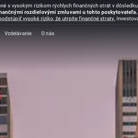
jené s vysokým rizikom rýchlych finančných strát v dôsledk
inančnými rozdielovými zmluvami u tohto poskytovateľa.
podstúpiť vysoké riziko, že utrpíte finančné straty.
Investova
Vzdelávanie
O nás