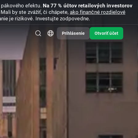
u pákového efektu.
Na 77 % účtov retailových investorov
Mali by ste zvážiť, či chápete,
ako finančné rozdielové
nie je rizikové. Investujte zodpovedne.
Prihlásenie
Otvoriť účet