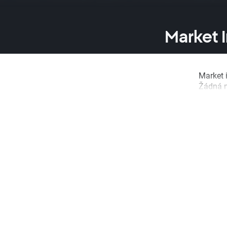
Market 
Market i
Žádná m