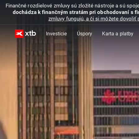
Finančné rozdielové zmluvy sú zložité nástroje a sú spo
dochádza k finančným stratám pri obchodovaní s f
zmluvy fungujú, a či si môžete dovoliť 
Investície
Úspory
Karta a platby