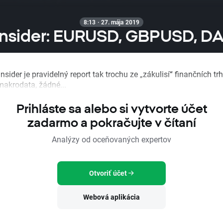
8:13 · 27. mája 2019
Insider: EURUSD, GBPUSD, DA
nsider je pravidelný report tak trochu ze „zákulisí“ finančních trh
akrodata, žádné...
Prihláste sa alebo si vytvorte účet
zadarmo a pokračujte v čítaní
Analýzy od oceňovaných expertov
Otvoriť účet
Webová aplikácia