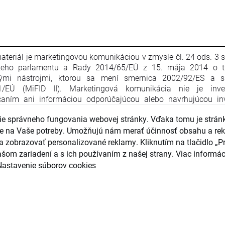
ateriál je marketingovou komunikáciou v zmysle čl. 24 ods. 3 
keho parlamentu a Rady 2014/65/EÚ z 15. mája 2014 o t
nými nástrojmi, ktorou sa mení smernica 2002/92/ES a s
1/EÚ (MiFID II). Marketingová komunikácia nie je inve
aním ani informáciou odporúčajúcou alebo navrhujúcou inv
iu v zmysle nariadenia Európskeho parlamentu a Rady (EÚ) č. 
e správneho fungovania webovej stránky. Vďaka tomu je strán
apríla 2014 o zneužívaní trhu (nariadenie o zneužívaní trhu) a o
ce Európskeho parlamentu a Rady 2003/6/ES a smerníc 
guje na Vaše potreby. Umožňujú nám merať účinnosť obsahu a re
4/ES, 2003/125/ES a 2004/72/ES a delegovaného nariadenia
a zobrazovať personalizované reklamy. Kliknutím na tlačidlo „Pr
016/958 z 9. marca 2016, ktorým sa dopĺňa nariadenie Eur
šom zariadení a s ich používaním z našej strany. Viac informác
ntu a Rady (EÚ) č. 596/2014, pokiaľ ide o regulačné technické 
Nastavenie súborov cookies
júce technické opatrenia na objektívnu prezentáciu inves
čaní alebo iných informácií, ktorými sa odporúča alebo n
čná stratégia, a na zverejňovanie osobitných záujmov alebo u
tov záujmov v zmysle zákona č. 566/2001 Z. z. o cenných pap
čných službách. Marketingová komunikácia je pripravená s n