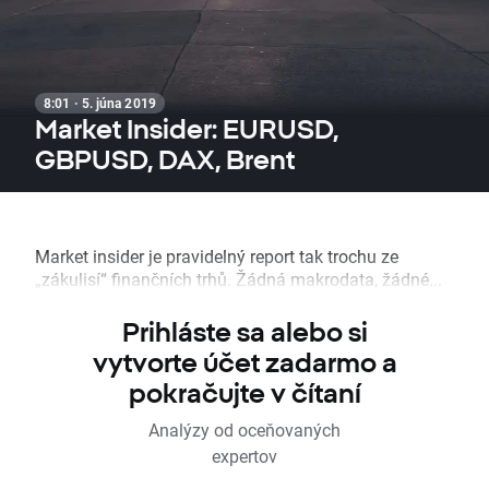
8:01 · 5. júna 2019
Market Insider: EURUSD,
GBPUSD, DAX, Brent
Market insider je pravidelný report tak trochu ze
„zákulisí“ finančních trhů. Žádná makrodata, žádné...
Prihláste sa alebo si
vytvorte účet zadarmo a
pokračujte v čítaní
Analýzy od oceňovaných
expertov