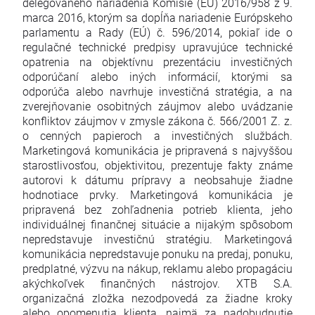
delegovaného nariadenia Komisie (EÚ) 2016/958 z 9.
marca 2016, ktorým sa dopĺňa nariadenie Európskeho
parlamentu a Rady (EÚ) č. 596/2014, pokiaľ ide o
regulačné technické predpisy upravujúce technické
opatrenia na objektívnu prezentáciu investičných
odporúčaní alebo iných informácií, ktorými sa
odporúča alebo navrhuje investičná stratégia, a na
zverejňovanie osobitných záujmov alebo uvádzanie
konfliktov záujmov v zmysle zákona č. 566/2001 Z. z.
o cenných papieroch a investičných službách.
Marketingová komunikácia je pripravená s najvyššou
starostlivosťou, objektivitou, prezentuje fakty známe
autorovi k dátumu prípravy a neobsahuje žiadne
hodnotiace prvky. Marketingová komunikácia je
pripravená bez zohľadnenia potrieb klienta, jeho
individuálnej finančnej situácie a nijakým spôsobom
nepredstavuje investičnú stratégiu. Marketingová
komunikácia nepredstavuje ponuku na predaj, ponuku,
predplatné, výzvu na nákup, reklamu alebo propagáciu
akýchkoľvek finančných nástrojov. XTB S.A.
organizačná zložka nezodpovedá za žiadne kroky
alebo opomenutia klienta, najmä za nadobudnutie