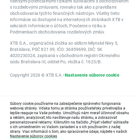
všetkými potenciálnymi rizikami súvisiacimi s obchodovaním
s rozdielovými zmluvami, rovnako tak ako s pravidlami
obchodovania týchto finančných nástrojov. Všetky tieto
informácie sú dostupné na internetových stránkach XTB v
sekciách Informácie o účtoch, Poučenie o riziku a
Podmienkach obchodovania rozdielových zmlúv.
XTB S.A., organizačná zložka so sídlom Mlynské Nivy 5,
Bratislava, PSČ 821 09, IČO: 36859699, DIČ: SK
4020230324, zapísaná v obchodnom registri Okresného
súdu Bratislava III, oddiel Po, vložka č. 1623/B.
Copyright 2026 © XTB S.A.
•
Nastavenie súborov cookie
Súbory cookie používame na zabezpečenie správneho fungovania
webovej stránky. Vďaka tomu je stránka používateľsky prívetivejšia a
lepšie reaguje na Vaše potreby. Umožňujú nám merať účinnosť obsahu
a reklám, analyzovať, kto navštevuje našu stránku, a zobrazovať
personalizované reklamy. Kliknutím na tlačidlo „Prijať všetko“ súhlasíte
s ich umiestnením vo Vašom zariadení a s ich používaním z našej
strany. Viac informácií o tom, ako spracúvame údaje, nájdete v našich
Nastavenie súborov cookies