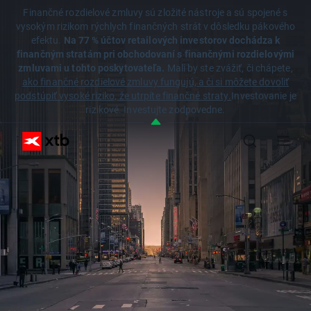
Finančné rozdielové zmluvy sú zložité nástroje a sú spojené s
vysokým rizikom rýchlych finančných strát v dôsledku pákového
efektu.
Na 77 % účtov retailových investorov dochádza k
finančným stratám pri obchodovaní s finančnými rozdielovými
zmluvami u tohto poskytovateľa.
Mali by ste zvážiť, či chápete,
ako finančné rozdielové zmluvy fungujú, a či si môžete dovoliť
podstúpiť vysoké riziko, že utrpíte finančné straty.
Investovanie je
rizikové. Investujte zodpovedne.