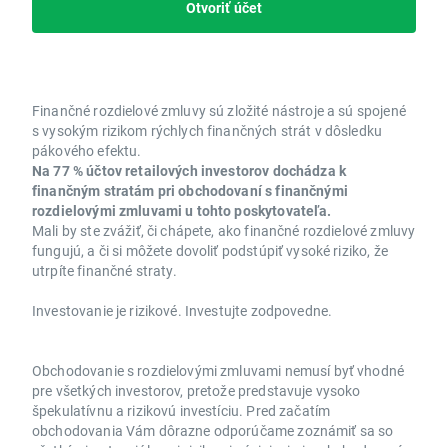
Otvoriť účet
Finančné rozdielové zmluvy sú zložité nástroje a sú spojené
s vysokým rizikom rýchlych finančných strát v dôsledku
pákového efektu.
Na 77 % účtov retailových investorov dochádza k
finančným stratám pri obchodovaní s finančnými
rozdielovými zmluvami u tohto poskytovateľa.
Mali by ste zvážiť, či chápete, ako finančné rozdielové zmluvy
fungujú, a či si môžete dovoliť podstúpiť vysoké riziko, že
utrpíte finančné straty.
Investovanie je rizikové. Investujte zodpovedne.
Obchodovanie s rozdielovými zmluvami nemusí byť vhodné
pre všetkých investorov, pretože predstavuje vysoko
špekulatívnu a rizikovú investíciu. Pred začatím
obchodovania Vám dôrazne odporúčame zoznámiť sa so